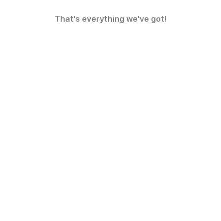
That's everything we've got!