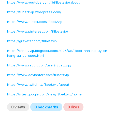
https://www.youtube.com/@f8betzvip/about
https://f8betzvip.wordpress.com/
https://www.tumblr.com/f8betzvip
https://www.pinterest.com/f8betzvip/
https://gravatar.com/f8betzvip
https://f8betzvip.blogspot.com/2025/08/f8bet-nha-cai-uy-tin-
hang-au-ca-cuoc.html
https://www.reddit.com/user/f8betzvip/
https://www.deviantart.com/f8betzvip
https://www.twitch.tv/f8betzvip/about
https://sites.google.com/view/f8betzvip/home
0
views
0
bookmarks
0
likes