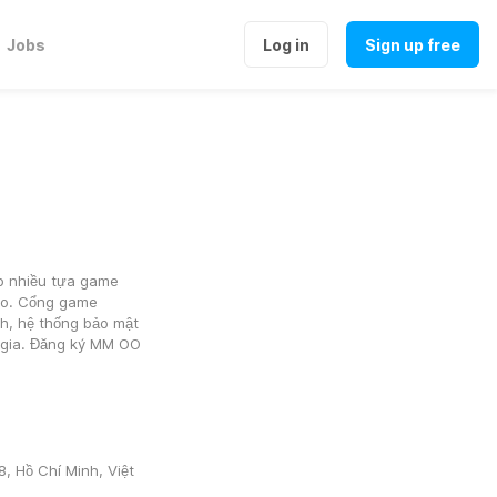
Jobs
Log in
Sign up free
 nhiều tựa game 
ao. Cổng game 
h, hệ thống bảo mật 
 gia. Đăng ký MM OO 
 Hồ Chí Minh, Việt 