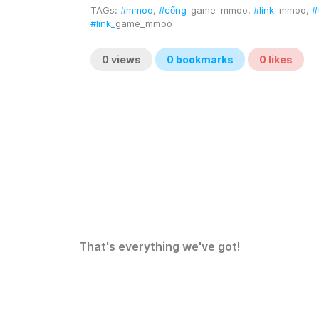
TAGs: 
#mmoo
, 
#cổng_
game_mmoo, 
#link_
mmoo, 
#
#link_
game_mmoo
0
views
0
bookmarks
0
likes
That's everything we've got!