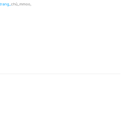
trang_
chủ_mmoo, 