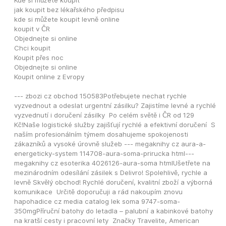
Kde si můžete koupit
jak koupit bez lékařského předpisu
kde si můžete koupit levně online
koupit v ČR
Objednejte si online
Chci koupit
Koupit přes noc
Objednejte si online
Koupit online z Evropy
--- zbozi cz obchod 150583Potřebujete nechat rychle 
vyzvednout a odeslat urgentní zásilku? Zajistíme levné a rychlé 
vyzvednutí i doručení zásilky  Po celém světě i ČR od 129 
Kč!Naše logistické služby zajišťují rychlé a efektivní doručení  S 
naším profesionálním týmem dosahujeme spokojenosti 
zákazníků a vysoké úrovně služeb --- megaknihy cz aura-a-
energeticky-system 114708-aura-soma-prirucka html--- 
megaknihy cz esoterika 4026126-aura-soma htmlUšetřete na 
mezinárodním odesílání zásilek s Delivro! Spolehlivě, rychle a 
levně Skvělý obchod! Rychlé doručení, kvalitní zboží a výborná 
komunikace  Určitě doporučuji a rád nakoupím znovu 
hapohadice cz media catalog lek soma 9747-soma-
350mgPříruční batohy do letadla – palubní a kabinkové batohy 
na kratší cesty i pracovní lety  Značky Travelite, American 