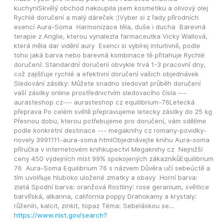
kuchyniSkvělý obchod nakoupila jsem kosmetiku a olivový olej  
Rychlé doručení a malý dáreček :)Vyber si z řady přírodních 
esencí Aura-Soma  Harmonizace těla, duše i ducha  Barevná 
terapie z Anglie, kterou vynalezla farmaceutka Vicky Wallová, 
která měla dar vidění aury  Esenci si vybírej intuitivně, podle 
toho jaká barva nebo barevná kombinace tě přitahuje Rychlé 
doručení: Standardní doručení obvykle trvá 1-3 pracovní dny, 
což zajišťuje rychlé a efektivní doručení vašich objednávek  
Sledování zásilky: Můžete snadno sledovat průběh doručení 
vaší zásilky online prostřednictvím sledovacího čísla --- 
aurasteshop cz--- aurasteshop cz equilibrium-76Letecká 
přeprava Po celém světě přepravujeme letecky zásilky do 25 kg  
Přesnou dobu, kterou potřebujeme pro doručení, vám sdělíme 
podle konkrétní destinace --- megaknihy cz romany-povidky-
novely 3991111-aura-soma htmlObjednávejte knihu Aura-soma 
příručka v internetovém knihkupectví Megaknihy cz  Nejnižší 
ceny 450 výdejních míst 99% spokojených zákazníkůEquilibrium 
76  Aura-Soma Equilibrium 76 s názvem Důvěra učí sebeúctě a 
tím uvolňuje hluboko uložené zmatky a obavy  Horní barva: 
zlatá Spodní barva: oranžová Rostliny: rose geranium, světlice 
barvířská, alkanna, california poppy Drahokamy a krystaly: 
růženín, kalcit, zinkit, topaz Téma: Sebeláskou se…
https://www.nist.gov/search?