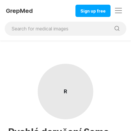
GrepMed
Sign up free
R