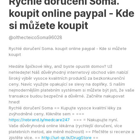
Rychlé doručení Soma.
koupit online paypal - Kde
si můžete koupit
@
olthecteicoSoma96028
Rychlé doručení Soma. koupit online paypal - Kde si můžete 
koupit
Hledáte špičkové léky, aniž byste opustili domov? Už 
nehledejte! Náš důvěryhodný internetový obchod vám nabízí 
široký výběr vysoce kvalitních produktů za bezkonkurenční 
ceny. Navíc využijte opakující se slevy na doplňky. S naším 
nejmodernějším platebním systémem si můžete být jisti, že vaše 
transakce budou bezpečné a důvěrné. Začněte nakupovat 
hned!
Rychlé doručení Soma == Kupujte vysoce kvalitní léky za 
zvýhodněné ceny. Klikněte sem = ===   
https://rebrand.ly/medcare247
   === = Nakupujte nyní.
Vaše důvěryhodná online lékárna (rychlejší doručení, více 
platebních metod, ale méně možností) == Přečtěte si recenze a 
zjistěte více. == 
http://url-qr.tk/DrugStore
 ==