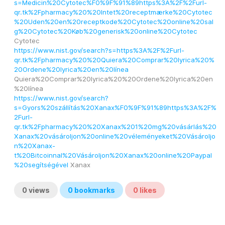
s=Medicin%20Cytotec%F0%9F%91%89https%3A%2F%2Furl-
qr.tk%2Fpharmacy%20%20Intet%20receptmærke%20Cytotec
%20Uden%20en%20receptkode%20Cytotec%20online%20sal
g%20Cytotec%20Køb%20generisk%20online%20Cytotec
Cytotec
https://www.nist.gov/search?s=https%3A%2F%2Furl-
qr.tk%2Fpharmacy%20%20Quiera%20Comprar%20lyrica%20%
20Ordene%20lyrica%20en%20línea
Quiera%20Comprar%20lyrica%20%20Ordene%20lyrica%20en
%20línea
https://www.nist.gov/search?
s=Gyors%20szállítás%20Xanax%F0%9F%91%89https%3A%2F%
2Furl-
qr.tk%2Fpharmacy%20%20Xanax%201%20mg%20vásárlás%20
Xanax%20vásároljon%20online%20véleményeket%20Vásároljo
n%20Xanax-
t%20Bitcoinnal%20Vásároljon%20Xanax%20online%20Paypal
%20segítségével
 Xanax
0
views
0
bookmarks
0
likes