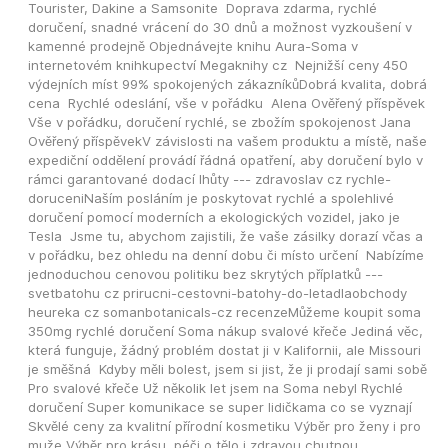
Tourister, Dakine a Samsonite  Doprava zdarma, rychlé 
doručení, snadné vrácení do 30 dnů a možnost vyzkoušení v 
kamenné prodejně Objednávejte knihu Aura-Soma v 
internetovém knihkupectví Megaknihy cz  Nejnižší ceny 450 
výdejních míst 99% spokojených zákazníkůDobrá kvalita, dobrá 
cena  Rychlé odeslání, vše v pořádku  Alena Ověřený příspěvek 
Vše v pořádku, doručení rychlé, se zbožím spokojenost Jana 
Ověřený příspěvekV závislosti na vašem produktu a místě, naše 
expediční oddělení provádí řádná opatření, aby doručení bylo v 
rámci garantované dodací lhůty --- zdravoslav cz rychle-
doruceniNaším posláním je poskytovat rychlé a spolehlivé 
doručení pomocí moderních a ekologických vozidel, jako je 
Tesla  Jsme tu, abychom zajistili, že vaše zásilky dorazí včas a 
v pořádku, bez ohledu na denní dobu či místo určení  Nabízíme 
jednoduchou cenovou politiku bez skrytých příplatků --- 
svetbatohu cz prirucni-cestovni-batohy-do-letadlaobchody 
heureka cz somanbotanicals-cz recenzeMůžeme koupit soma 
350mg rychlé doručení Soma nákup svalové křeče Jediná věc, 
která funguje, žádný problém dostat ji v Kalifornii, ale Missouri 
je směšná  Kdyby měli bolest, jsem si jist, že ji prodají sami sobě  
Pro svalové křeče Už několik let jsem na Soma nebyl Rychlé 
doručení Super komunikace se super lidičkama co se vyznají 
Skvělé ceny za kvalitní přírodní kosmetiku Výběr pro ženy i pro 
muže Výběr pro krásu, péči o tělo i zdravou chutnou 