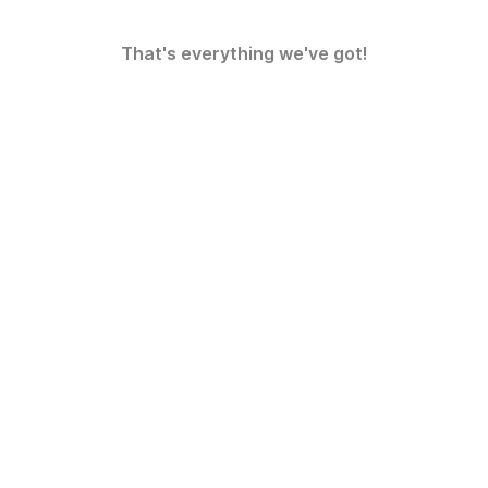
That's everything we've got!