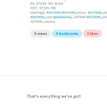
RS, 97035-190, Brazil
CEP:  97035-190
Hashtags: 
#001WIN
#001WIN_
bonus  
#001WIN_
#001WIN_
com 
#plataforma_
 001WIN 
#001WIN_
slo
001WIN_cassino
0
views
0
bookmarks
0
likes
That's everything we've got!