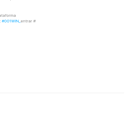
plataforma 
t 
#001WIN_
entrar # 