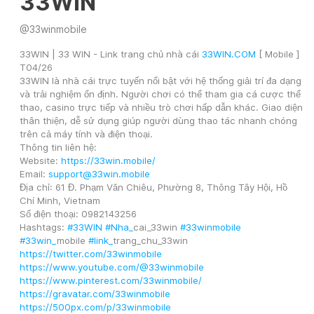
33WIN
@
33winmobile
33WIN | 33 WIN - Link trang chủ nhà cái 
33WIN.COM
 [ Mobile ] 
T04/26
33WIN là nhà cái trực tuyến nổi bật với hệ thống giải trí đa dạng 
và trải nghiệm ổn định. Người chơi có thể tham gia cá cược thể 
thao, casino trực tiếp và nhiều trò chơi hấp dẫn khác. Giao diện 
thân thiện, dễ sử dụng giúp người dùng thao tác nhanh chóng 
trên cả máy tính và điện thoại.
Thông tin liên hệ: 
Website: 
https://33win.mobile/
Email: 
support@33win.mobile
Địa chỉ: 61 Đ. Phạm Văn Chiêu, Phường 8, Thông Tây Hội, Hồ 
Chí Minh, Vietnam
Số điện thoại: 0982143256
Hashtags: 
#33WIN
#Nha_
cai_33win 
#33winmobile
#33win_
mobile 
#link_
trang_chu_33win
https://twitter.com/33winmobile
https://www.youtube.com/@33winmobile
https://www.pinterest.com/33winmobile/
https://gravatar.com/33winmobile
https://500px.com/p/33winmobile