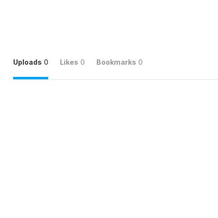
Uploads
0
Likes
0
Bookmarks
0