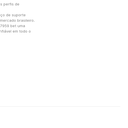
 perfis de 
iço de suporte 
ercado brasileiro. 
 7959 bet uma 
nfiável em todo o 