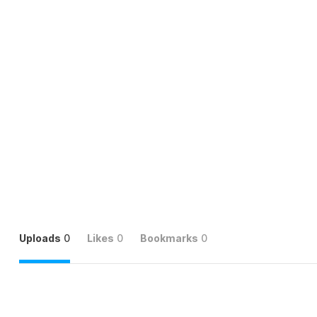
Uploads
0
Likes
0
Bookmarks
0