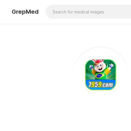
GrepMed