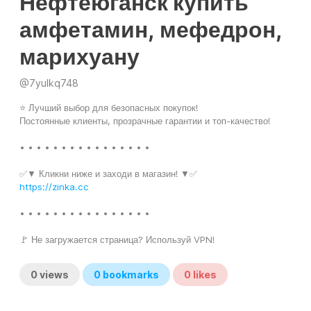
Нефтеюганск купить
амфетамин, мефедрон,
марихуану
@
7yulkq748
⭐ Лучший выбор для безопасных покупок!
Постоянные клиенты, прозрачные гарантии и топ-качество!
• • • • • • • • • • • • • • • •
✅▼ Кликни ниже и заходи в магазин! ▼✅
https://zinka.cc
• • • • • • • • • • • • • • • •
🚩 Не загружается страница? Используй VPN!
0
views
0
bookmarks
0
likes