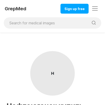
GrepMed
Sign up free
Н