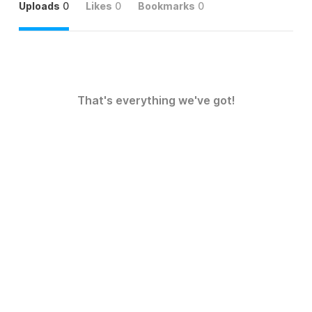
Uploads
0
Likes
0
Bookmarks
0
That's everything we've got!