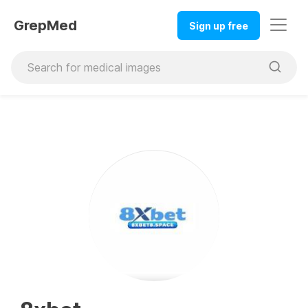
GrepMed
Sign up free