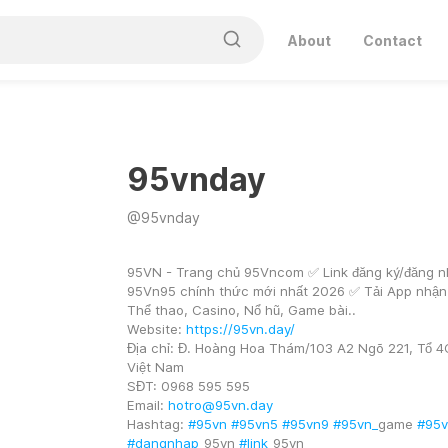
About
Contact
95vnday
@
95vnday
95VN - Trang chủ 95Vncom ✅ Link đăng ký/đăng nh
95Vn95 chính thức mới nhất 2026 ✅ Tải App nhận
Thể thao, Casino, Nổ hũ, Game bài..
Website: 
https://95vn.day/
Địa chỉ: Đ. Hoàng Hoa Thám/103 A2 Ngõ 221, Tổ 4C,
Việt Nam
SĐT: 0968 595 595
Email: 
hotro@95vn.day
Hashtag: 
#95vn
#95vn5
#95vn9
#95vn_
game 
#95v
#dangnhap_
95vn 
#link_
95vn