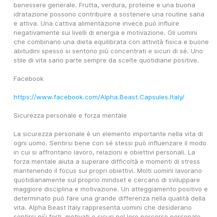
benessere generale. Frutta, verdura, proteine e una buona 
idratazione possono contribuire a sostenere una routine sana 
e attiva. Una cattiva alimentazione invece può influire 
negativamente sui livelli di energia e motivazione. Gli uomini 
che combinano una dieta equilibrata con attività fisica e buone 
abitudini spesso si sentono più concentrati e sicuri di sé. Uno 
stile di vita sano parte sempre da scelte quotidiane positive.
Facebook
https://www.facebook.com/Alpha.Beast.Capsules.Italy/
Sicurezza personale e forza mentale
La sicurezza personale è un elemento importante nella vita di 
ogni uomo. Sentirsi bene con sé stessi può influenzare il modo 
in cui si affrontano lavoro, relazioni e obiettivi personali. La 
forza mentale aiuta a superare difficoltà e momenti di stress 
mantenendo il focus sui propri obiettivi. Molti uomini lavorano 
quotidianamente sul proprio mindset e cercano di sviluppare 
maggiore disciplina e motivazione. Un atteggiamento positivo e 
determinato può fare una grande differenza nella qualità della 
vita. Alpha Beast Italy rappresenta uomini che desiderano 
sentirsi più forti, motivati e sicuri nel loro percorso personale.