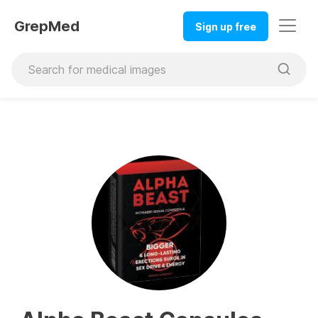
GrepMed
Sign up free