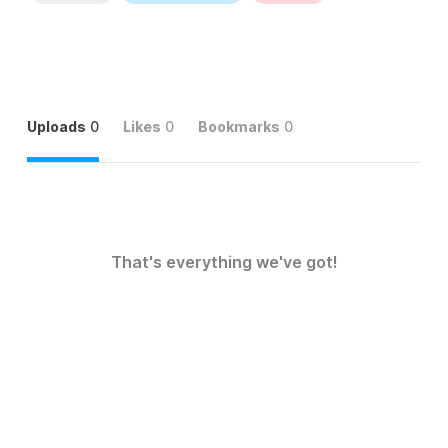
Uploads
0
Likes
0
Bookmarks
0
That's everything we've got!