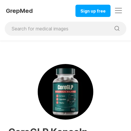
GrepMed
Sign up free