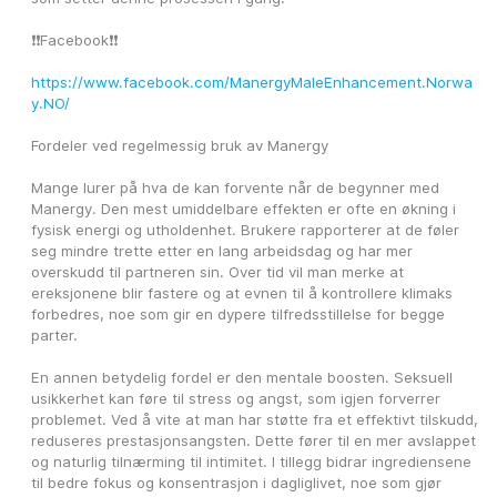
❗❗Facebook❗❗
https://www.facebook.com/ManergyMaleEnhancement.Norwa
y.NO/
Fordeler ved regelmessig bruk av Manergy
Mange lurer på hva de kan forvente når de begynner med 
Manergy. Den mest umiddelbare effekten er ofte en økning i 
fysisk energi og utholdenhet. Brukere rapporterer at de føler 
seg mindre trette etter en lang arbeidsdag og har mer 
overskudd til partneren sin. Over tid vil man merke at 
ereksjonene blir fastere og at evnen til å kontrollere klimaks 
forbedres, noe som gir en dypere tilfredsstillelse for begge 
parter.
En annen betydelig fordel er den mentale boosten. Seksuell 
usikkerhet kan føre til stress og angst, som igjen forverrer 
problemet. Ved å vite at man har støtte fra et effektivt tilskudd, 
reduseres prestasjonsangsten. Dette fører til en mer avslappet 
og naturlig tilnærming til intimitet. I tillegg bidrar ingrediensene 
til bedre fokus og konsentrasjon i dagliglivet, noe som gjør 