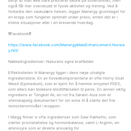
betyr at man ikke bare presterer bedre på soverommet, men 
også får mer overskudd til fysisk aktivitet og trening. Ved å 
forbedre den vaskulære helsen, legger Manergy grunnlaget for 
en kropp som fungerer optimalt under press, enten det er i 
intime situasjoner eller i en krevende hverdag.
❗❗Facebook❗❗
https://www.facebook.com/ManergyMaleEnhancement.Norwa
y.NO/
Nøkkelingredienser: Naturens egne kraftkilder
Effektiviteten til Manergy ligger i dens nøye utvalgte 
ingrediensliste. En av hovedkomponentene er ofte Horny Goat 
Weed (Epimedium), som er kjent for å hemme enzymet PDE5, 
som ellers kan blokkere blodtilførselen til penis. En annen viktig 
ingrediens er Tongkat Ali, en rot fra Sørøst-Asia som er 
vitenskapelig dokumentert for sin evne til å støtte det frie 
testosteronnivået i kroppen.
I tillegg finner vi ofte ingredienser som Saw Palmetto, som 
støtter prostatahelse og hormonbalanse, samt L-Arginin, en 
aminosyre som er direkte ansvarlig for 