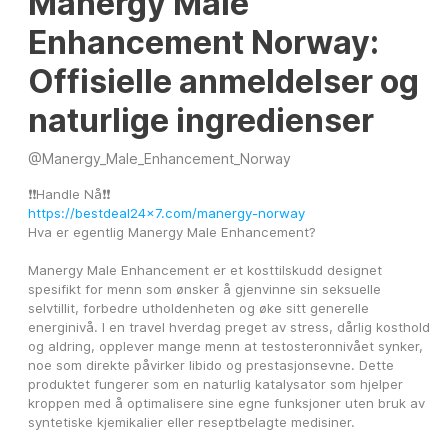
Manergy Male
Enhancement Norway:
Offisielle anmeldelser og
naturlige ingredienser
@
Manergy_Male_Enhancement_Norway
❗❗Handle Nå❗❗ 
https://bestdeal24x7.com/manergy-norway
Hva er egentlig Manergy Male Enhancement?
Manergy Male Enhancement er et kosttilskudd designet 
spesifikt for menn som ønsker å gjenvinne sin seksuelle 
selvtillit, forbedre utholdenheten og øke sitt generelle 
energinivå. I en travel hverdag preget av stress, dårlig kosthold 
og aldring, opplever mange menn at testosteronnivået synker, 
noe som direkte påvirker libido og prestasjonsevne. Dette 
produktet fungerer som en naturlig katalysator som hjelper 
kroppen med å optimalisere sine egne funksjoner uten bruk av 
syntetiske kjemikalier eller reseptbelagte medisiner.