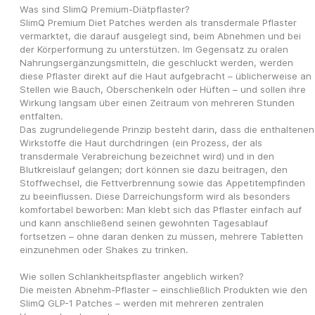
Was sind SlimQ Premium-Diätpflaster?
SlimQ Premium Diet Patches werden als transdermale Pflaster 
vermarktet, die darauf ausgelegt sind, beim Abnehmen und bei 
der Körperformung zu unterstützen. Im Gegensatz zu oralen 
Nahrungsergänzungsmitteln, die geschluckt werden, werden 
diese Pflaster direkt auf die Haut aufgebracht – üblicherweise an 
Stellen wie Bauch, Oberschenkeln oder Hüften – und sollen ihre 
Wirkung langsam über einen Zeitraum von mehreren Stunden 
entfalten.
Das zugrundeliegende Prinzip besteht darin, dass die enthaltenen 
Wirkstoffe die Haut durchdringen (ein Prozess, der als 
transdermale Verabreichung bezeichnet wird) und in den 
Blutkreislauf gelangen; dort können sie dazu beitragen, den 
Stoffwechsel, die Fettverbrennung sowie das Appetitempfinden 
zu beeinflussen. Diese Darreichungsform wird als besonders 
komfortabel beworben: Man klebt sich das Pflaster einfach auf 
und kann anschließend seinen gewohnten Tagesablauf 
fortsetzen – ohne daran denken zu müssen, mehrere Tabletten 
einzunehmen oder Shakes zu trinken.
Wie sollen Schlankheitspflaster angeblich wirken?
Die meisten Abnehm-Pflaster – einschließlich Produkten wie den 
SlimQ GLP-1 Patches – werden mit mehreren zentralen 