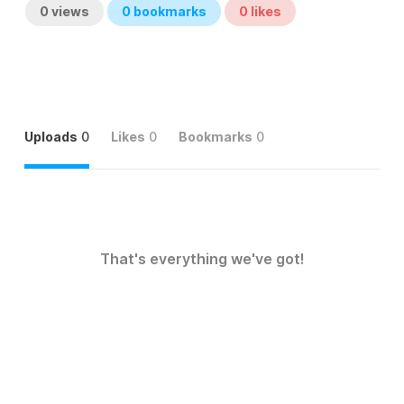
0
views
0
bookmarks
0
likes
Uploads
0
Likes
0
Bookmarks
0
That's everything we've got!