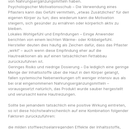
von Nahrungsergänzungsmitteln haben.
Psychologischer Motivationsschub – Die Verwendung eines 
Pflasters kann das Gefühl vermitteln, „etwas Zusätzliches“ für den
eigenen Körper zu tun; dies wiederum kann die Motivation 
steigern, sich gesünder zu ernähren oder körperlich aktiv zu 
bleiben.
Lokales Wohlgefühl und Empfindungen – Einige Anwender 
berichten von einem leichten Wärme- oder Kribbelgefühl. 
Hersteller deuten dies häufig als Zeichen dafür, dass das Pflaster 
„wirkt“ – auch wenn diese Empfindung eher auf die 
Hautreaktionen als auf einen tatsächlichen Fettabbau 
zurückzuführen ist.
Geringes Risiko und niedrige Dosierung – Da lediglich eine geringe 
Menge der Inhaltsstoffe über die Haut in den Körper gelangt, 
fallen systemische Nebenwirkungen oft weniger intensiv aus als 
bei oral eingenommenen Nahrungsergänzungsmitteln – 
vorausgesetzt natürlich, das Produkt wurde sauber hergestellt 
und verursacht keine Hautreizungen.
Sollte bei jemandem tatsächlich eine positive Wirkung eintreten, 
so ist diese höchstwahrscheinlich auf eine Kombination folgender 
Faktoren zurückzuführen:
die milden stoffwechselanregenden Effekte der Inhaltsstoffe,