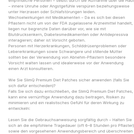
empfindliche Personen – selbst durch die Aufnahme über die Haut
– innere Unruhe oder Angstgefühle verspüren beziehungsweise 
unter Herzrasen oder Schlafstörungen leiden.
Wechselwirkungen mit Medikamenten – Da es sich bei diesen 
Pflastern nicht um von der FDA zugelassene Arzneimittel handelt, 
liegen nur begrenzte Daten darüber vor, wie sie mit 
Blutdrucksenkern, Diabetesmedikamenten oder Antidepressiva 
interagieren; daher ist Vorsicht geboten.
Personen mit Herzerkrankungen, Schilddrüsenproblemen oder 
Lebererkrankungen sowie Schwangere und stillende Mütter 
sollten bei der Verwendung von Abnehm-Pflastern besondere 
Vorsicht walten lassen und idealerweise vor der Anwendung 
einen Arzt konsultieren.​
Wie Sie SlimQ Premium Diet Patches sicher anwenden (falls Sie 
sich dafür entscheiden)?
Falls Sie sich dazu entschließen, die SlimQ Premium Diet Patches, 
kann eine vernünftige Anwendung dazu beitragen, Risiken zu 
minimieren und ein realistisches Gefühl für deren Wirkung zu 
entwickeln:
Lesen Sie die Gebrauchsanweisung sorgfältig durch – Halten Sie 
sich an die empfohlene Tragedauer (oft 6–8 Stunden pro Pflaster) 
sowie den vorgesehenen Anwendungsbereich und überschreiten 