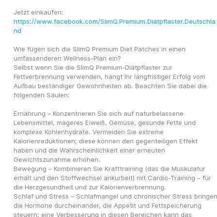
Jetzt einkaufen: 
https://www.facebook.com/SlimQ.Premium.Diatpflaster.Deutschla
nd
Wie fügen sich die SlimQ Premium Diet Patches in einen 
umfassenderen Wellness-Plan ein?
Selbst wenn Sie die SlimQ Premium-Diätpflaster zur 
Fettverbrennung verwenden, hängt Ihr langfristiger Erfolg vom 
Aufbau beständiger Gewohnheiten ab. Beachten Sie dabei die 
folgenden Säulen:
Ernährung – Konzentrieren Sie sich auf naturbelassene 
Lebensmittel, mageres Eiweiß, Gemüse, gesunde Fette und 
komplexe Kohlenhydrate. Vermeiden Sie extreme 
Kalorienreduktionen; diese können den gegenteiligen Effekt 
haben und die Wahrscheinlichkeit einer erneuten 
Gewichtszunahme erhöhen.
Bewegung – Kombinieren Sie Krafttraining (das die Muskulatur 
erhält und den Stoffwechsel ankurbelt) mit Cardio-Training – für 
die Herzgesundheit und zur Kalorienverbrennung.
Schlaf und Stress – Schlafmangel und chronischer Stress bringen
die Hormone durcheinander, die Appetit und Fettspeicherung 
steuern; eine Verbesserung in diesen Bereichen kann das 