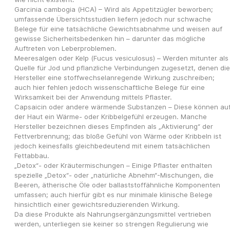
Garcinia cambogia (HCA) – Wird als Appetitzügler beworben; 
umfassende Übersichtsstudien liefern jedoch nur schwache 
Belege für eine tatsächliche Gewichtsabnahme und weisen auf 
gewisse Sicherheitsbedenken hin – darunter das mögliche 
Auftreten von Leberproblemen.
Meeresalgen oder Kelp (Fucus vesiculosus) – Werden mitunter als 
Quelle für Jod und pflanzliche Verbindungen zugesetzt, denen die 
Hersteller eine stoffwechselanregende Wirkung zuschreiben; 
auch hier fehlen jedoch wissenschaftliche Belege für eine 
Wirksamkeit bei der Anwendung mittels Pflaster.
Capsaicin oder andere wärmende Substanzen – Diese können auf
der Haut ein Wärme- oder Kribbelgefühl erzeugen. Manche 
Hersteller bezeichnen dieses Empfinden als „Aktivierung“ der 
Fettverbrennung; das bloße Gefühl von Wärme oder Kribbeln ist 
jedoch keinesfalls gleichbedeutend mit einem tatsächlichen 
Fettabbau.
„Detox“- oder Kräutermischungen – Einige Pflaster enthalten 
spezielle „Detox“- oder „natürliche Abnehm“-Mischungen, die 
Beeren, ätherische Öle oder ballaststoffähnliche Komponenten 
umfassen; auch hierfür gibt es nur minimale klinische Belege 
hinsichtlich einer gewichtsreduzierenden Wirkung.
Da diese Produkte als Nahrungsergänzungsmittel vertrieben 
werden, unterliegen sie keiner so strengen Regulierung wie 