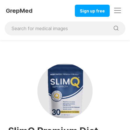
GrepMed
Sign up free