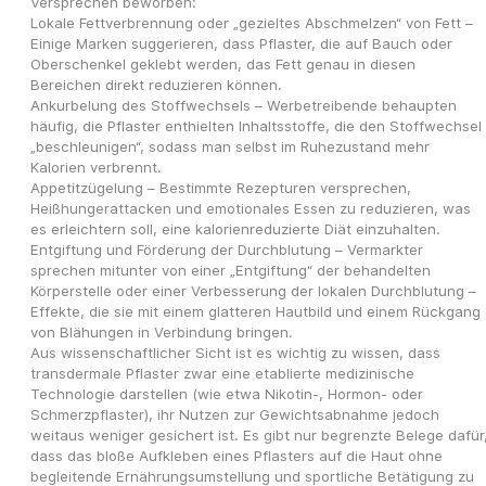
Versprechen beworben:
Lokale Fettverbrennung oder „gezieltes Abschmelzen“ von Fett – 
Einige Marken suggerieren, dass Pflaster, die auf Bauch oder 
Oberschenkel geklebt werden, das Fett genau in diesen 
Bereichen direkt reduzieren können.
Ankurbelung des Stoffwechsels – Werbetreibende behaupten 
häufig, die Pflaster enthielten Inhaltsstoffe, die den Stoffwechsel 
„beschleunigen“, sodass man selbst im Ruhezustand mehr 
Kalorien verbrennt.
Appetitzügelung – Bestimmte Rezepturen versprechen, 
Heißhungerattacken und emotionales Essen zu reduzieren, was 
es erleichtern soll, eine kalorienreduzierte Diät einzuhalten.
Entgiftung und Förderung der Durchblutung – Vermarkter 
sprechen mitunter von einer „Entgiftung“ der behandelten 
Körperstelle oder einer Verbesserung der lokalen Durchblutung – 
Effekte, die sie mit einem glatteren Hautbild und einem Rückgang 
von Blähungen in Verbindung bringen.
Aus wissenschaftlicher Sicht ist es wichtig zu wissen, dass 
transdermale Pflaster zwar eine etablierte medizinische 
Technologie darstellen (wie etwa Nikotin-, Hormon- oder 
Schmerzpflaster), ihr Nutzen zur Gewichtsabnahme jedoch 
weitaus weniger gesichert ist. Es gibt nur begrenzte Belege dafür,
dass das bloße Aufkleben eines Pflasters auf die Haut ohne 
begleitende Ernährungsumstellung und sportliche Betätigung zu 