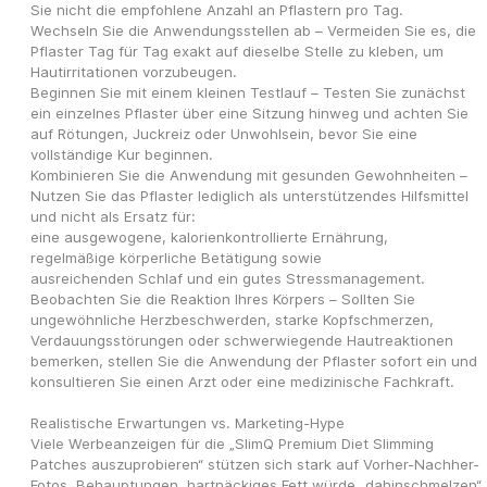
Sie nicht die empfohlene Anzahl an Pflastern pro Tag.
Wechseln Sie die Anwendungsstellen ab – Vermeiden Sie es, die 
Pflaster Tag für Tag exakt auf dieselbe Stelle zu kleben, um 
Hautirritationen vorzubeugen.
Beginnen Sie mit einem kleinen Testlauf – Testen Sie zunächst 
ein einzelnes Pflaster über eine Sitzung hinweg und achten Sie 
auf Rötungen, Juckreiz oder Unwohlsein, bevor Sie eine 
vollständige Kur beginnen.
Kombinieren Sie die Anwendung mit gesunden Gewohnheiten – 
Nutzen Sie das Pflaster lediglich als unterstützendes Hilfsmittel 
und nicht als Ersatz für:
eine ausgewogene, kalorienkontrollierte Ernährung,
regelmäßige körperliche Betätigung sowie
ausreichenden Schlaf und ein gutes Stressmanagement.
Beobachten Sie die Reaktion Ihres Körpers – Sollten Sie 
ungewöhnliche Herzbeschwerden, starke Kopfschmerzen, 
Verdauungsstörungen oder schwerwiegende Hautreaktionen 
bemerken, stellen Sie die Anwendung der Pflaster sofort ein und 
konsultieren Sie einen Arzt oder eine medizinische Fachkraft.
Realistische Erwartungen vs. Marketing-Hype
Viele Werbeanzeigen für die „SlimQ Premium Diet Slimming 
Patches auszuprobieren“ stützen sich stark auf Vorher-Nachher-
Fotos, Behauptungen, hartnäckiges Fett würde „dahinschmelzen“, 