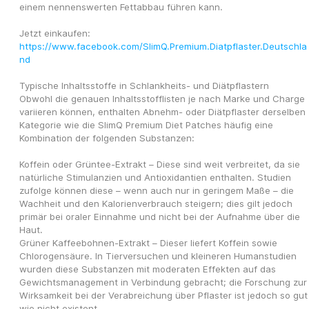
einem nennenswerten Fettabbau führen kann.
Jetzt einkaufen: 
https://www.facebook.com/SlimQ.Premium.Diatpflaster.Deutschla
nd
Typische Inhaltsstoffe in Schlankheits- und Diätpflastern
Obwohl die genauen Inhaltsstofflisten je nach Marke und Charge 
variieren können, enthalten Abnehm- oder Diätpflaster derselben 
Kategorie wie die SlimQ Premium Diet Patches häufig eine 
Kombination der folgenden Substanzen:
Koffein oder Grüntee-Extrakt – Diese sind weit verbreitet, da sie 
natürliche Stimulanzien und Antioxidantien enthalten. Studien 
zufolge können diese – wenn auch nur in geringem Maße – die 
Wachheit und den Kalorienverbrauch steigern; dies gilt jedoch 
primär bei oraler Einnahme und nicht bei der Aufnahme über die 
Haut.
Grüner Kaffeebohnen-Extrakt – Dieser liefert Koffein sowie 
Chlorogensäure. In Tierversuchen und kleineren Humanstudien 
wurden diese Substanzen mit moderaten Effekten auf das 
Gewichtsmanagement in Verbindung gebracht; die Forschung zur 
Wirksamkeit bei der Verabreichung über Pflaster ist jedoch so gut 
wie nicht existent.