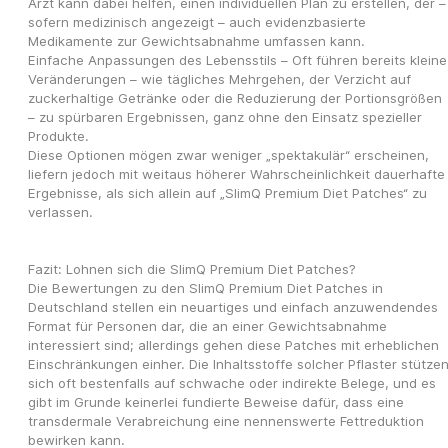
Arzt kann dabei helfen, einen individuellen Plan zu erstellen, der – 
sofern medizinisch angezeigt – auch evidenzbasierte 
Medikamente zur Gewichtsabnahme umfassen kann.
Einfache Anpassungen des Lebensstils – Oft führen bereits kleine 
Veränderungen – wie tägliches Mehrgehen, der Verzicht auf 
zuckerhaltige Getränke oder die Reduzierung der Portionsgrößen 
– zu spürbaren Ergebnissen, ganz ohne den Einsatz spezieller 
Produkte.
Diese Optionen mögen zwar weniger „spektakulär“ erscheinen, 
liefern jedoch mit weitaus höherer Wahrscheinlichkeit dauerhafte 
Ergebnisse, als sich allein auf „SlimQ Premium Diet Patches“ zu 
verlassen.
Fazit: Lohnen sich die SlimQ Premium Diet Patches?
Die Bewertungen zu den SlimQ Premium Diet Patches in 
Deutschland stellen ein neuartiges und einfach anzuwendendes 
Format für Personen dar, die an einer Gewichtsabnahme 
interessiert sind; allerdings gehen diese Patches mit erheblichen 
Einschränkungen einher. Die Inhaltsstoffe solcher Pflaster stützen
sich oft bestenfalls auf schwache oder indirekte Belege, und es 
gibt im Grunde keinerlei fundierte Beweise dafür, dass eine 
transdermale Verabreichung eine nennenswerte Fettreduktion 
bewirken kann.