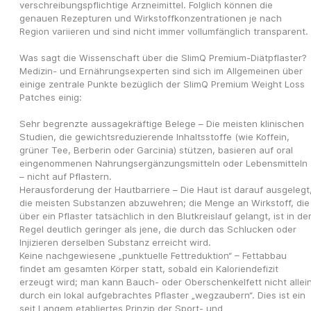
verschreibungspflichtige Arzneimittel. Folglich können die 
genauen Rezepturen und Wirkstoffkonzentrationen je nach 
Region variieren und sind nicht immer vollumfänglich transparent.​
Was sagt die Wissenschaft über die SlimQ Premium-Diätpflaster?
Medizin- und Ernährungsexperten sind sich im Allgemeinen über 
einige zentrale Punkte bezüglich der SlimQ Premium Weight Loss 
Patches einig:
Sehr begrenzte aussagekräftige Belege – Die meisten klinischen 
Studien, die gewichtsreduzierende Inhaltsstoffe (wie Koffein, 
grüner Tee, Berberin oder Garcinia) stützen, basieren auf oral 
eingenommenen Nahrungsergänzungsmitteln oder Lebensmitteln 
– nicht auf Pflastern.
Herausforderung der Hautbarriere – Die Haut ist darauf ausgelegt,
die meisten Substanzen abzuwehren; die Menge an Wirkstoff, die 
über ein Pflaster tatsächlich in den Blutkreislauf gelangt, ist in der
Regel deutlich geringer als jene, die durch das Schlucken oder 
Injizieren derselben Substanz erreicht wird.
Keine nachgewiesene „punktuelle Fettreduktion“ – Fettabbau 
findet am gesamten Körper statt, sobald ein Kaloriendefizit 
erzeugt wird; man kann Bauch- oder Oberschenkelfett nicht allein
durch ein lokal aufgebrachtes Pflaster „wegzaubern“. Dies ist ein 
seit Langem etabliertes Prinzip der Sport- und 