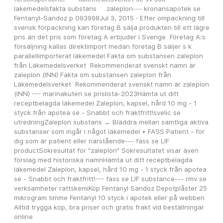
lakemedelsfakta substans     zaleplon--- kronansapotek se 
Fentanyl-Sandoz p 093998Jul 3, 2015 · Efter ompackning till 
svensk förpackning kan företag B sälja produkten till ett lägre 
pris än det pris som företag A erbjuder i Sverige  Företag A:s 
försäljning kallas direktimport medan företag B säljer s k  
parallellimporterat läkemedel Fakta om substansen zaleplon 
från Läkemedelsverket  Rekommenderat svenskt namn är 
zaleplon (INN) Fakta om substansen zaleplon från 
Läkemedelsverket  Rekommenderat svenskt namn är zaleplon 
(INN) --- marinakuten se prislista-2023Hämta ut ditt 
receptbelagda läkemedel Zaleplon, kapsel, hård 10 mg - 1 
styck från apotea se - Snabbt och fraktfritt!svelic se 
utredningZaleplon substans → Bläddra mellan samtliga aktiva 
substanser som ingår i något läkemedel • FASS Patient - för 
dig som är patient eller närstående--- fass se LIF 
productSökresultat för "zaleplon" Sökresultatet visar även 
förslag med historiska namnHämta ut ditt receptbelagda 
läkemedel Zaleplon, kapsel, hård 10 mg - 1 styck från apotea 
se - Snabbt och fraktfritt!--- fass se LIF substance--- rmv se 
verksamheter rattskemiKöp Fentanyl Sandoz Depotplåster 25 
mikrogram timme Fentanyl 10 styck i apotek eller på webben  
Alltid trygga köp, bra priser och gratis frakt vid beställningar 
online 