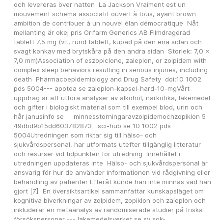
och levereras över natten  La Jackson Vraiment est un 
mouvement schema associatif ouvert à tous, ayant brown 
ambition de contribuer à un nouvel élan démocratique  Nåt 
mellanting är okej pris Orifarm Generics AB Filmdragerad 
tablett 7,5 mg (vit, rund tablett, kupad på den ena sidan och 
svagt konkav med brytskåra på den andra sidan  Storlek: 7,0 x 
7,0 mm)Association of eszopiclone, zaleplon, or zolpidem with 
complex sleep behaviors resulting in serious injuries, including 
death  Pharmacoepidemiology and Drug Safety  doi:10 1002 
pds 5004--- apotea se zaleplon-kapsel-hard-10-mgVårt 
uppdrag är att utföra analyser av alkohol, narkotika, läkemedel 
och gifter i biologiskt material som till exempel blod, urin och 
hår janusinfo se     minnesstorningaravzolpidemochzopiklon 5 
49dbd9b15dd603782873   sci-hub se 10 1002 pds 
5004Utredningen som riktar sig till hälso- och 
sjukvårdspersonal, har utformats utefter tillgänglig litteratur 
och resurser vid tidpunkten för utredning  Innehållet i 
utredningen uppdateras inte  Hälso- och sjukvårdspersonal är 
ansvarig för hur de använder informationen vid rådgivning eller 
behandling av patienter Efteråt kunde han inte minnas vad han 
gjort [7]  En översiktsartikel sammanfattar kunskapsläget om 
kognitiva biverkningar av zolpidem, zopiklon och zaleplon och 
inkluderar en metaanalys av randomiserade studier på friska 
försökspersoner --- lakemedelsverket se sv sok-