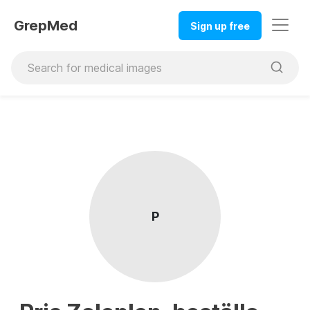
GrepMed
Sign up free
P