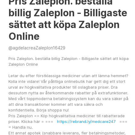
Pris Zaleplon. beställa
billig Zaleplon - Billigaste
sättet att köpa Zaleplon
Online
@
agdelacreaZaleplon16429
Pris Zaleplon. beställa billig Zaleplon - Billigaste sättet att köpa 
Zaleplon Online
Letar du efter förstklassiga mediciner utan att lämna hemmet? 
Kolla inte vidare! Vår pålitliga onlinebutik har gett dig ett stort 
urval av högkvalitativa produkter till oslagbara priser. Dra 
dessutom nytta av återkommande rabatter på extrafunktioner. 
Med vårt toppmoderna betalningssystem kan du vara säker på 
att dina transaktioner kommer att vara säkra och 
konfidentiella. Börja shoppa nu!
Pris Zaleplon == Köp högkvalitativa mediciner till rabatterade 
priser. Klicka här = ===   
https://rebrand.ly/medcare247
   === 
= Handla nu.
Ett annat apotek (snabbare leverans, fler betalningsmetoder, 