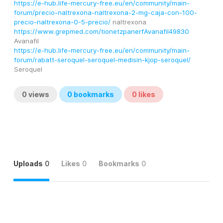
https://e-hub.life-mercury-free.eu/en/community/main-
forum/precio-naltrexona-naltrexona-2-mg-caja-con-100-
precio-naltrexona-0-5-precio/
 naltrexona
https://www.grepmed.com/tionetzpanerfAvanafil49830
Avanafil
https://e-hub.life-mercury-free.eu/en/community/main-
forum/rabatt-seroquel-seroquel-medisin-kjop-seroquel/
Seroquel
0
views
0
bookmarks
0
likes
Uploads
0
Likes
0
Bookmarks
0