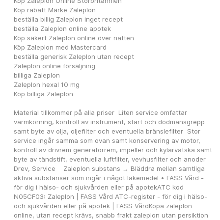
Köp Zaleplon Online Storbritannien
Köp rabatt Märke Zaleplon
beställa billig Zaleplon inget recept
beställa Zaleplon online apotek
Köp säkert Zaleplon online över natten
Köp Zaleplon med Mastercard
beställa generisk Zaleplon utan recept
Zaleplon online försäljning
billiga Zaleplon
Zaleplon hexal 10 mg
Köp billiga Zaleplon
Material tillkommer på alla priser  Liten service omfattar 
varmkörning, kontroll av instrument, start och dödmansgrepp 
samt byte av olja, oljefilter och eventuella bränslefilter  Stor 
service ingår samma som ovan samt konservering av motor, 
kontroll av drivrem generatorrem, impeller och kylarvätska samt 
byte av tändstift, eventuella luftfilter, vevhusfilter och anoder  
Drev, Service    Zaleplon substans → Bläddra mellan samtliga 
aktiva substanser som ingår i något läkemedel • FASS Vård - 
för dig i hälso- och sjukvården eller på apotekATC kod 
N05CF03: Zaleplon | FASS Vård ATC-register - för dig i hälso- 
och sjukvården eller på apotek | FASS VårdKöpa zaleplon 
online, utan recept krävs, snabb frakt zaleplon utan persiktion 