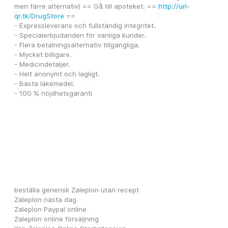
men färre alternativ) == Gå till apoteket. == 
http://url-
qr.tk/DrugStore
 ==
- Expressleverans och fullständig integritet.
- Specialerbjudanden för vanliga kunder.
- Flera betalningsalternativ tillgängliga. 
- Mycket billigare.
- Medicindetaljer. 
- Helt anonymt och lagligt. 
- Bästa läkemedel. 
- 100 % nöjdhetsgaranti
beställa generisk Zaleplon utan recept
Zaleplon nästa dag
Zaleplon Paypal online
Zaleplon online försäljning