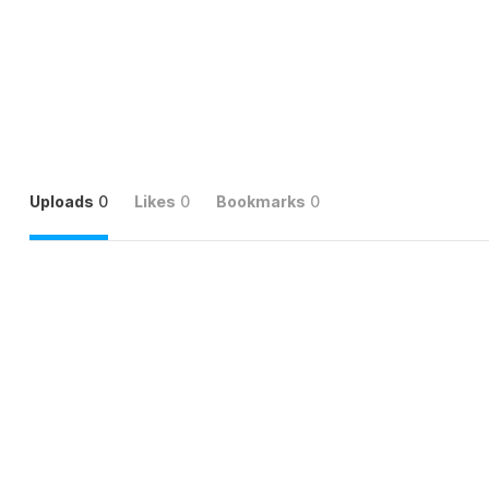
Uploads
0
Likes
0
Bookmarks
0