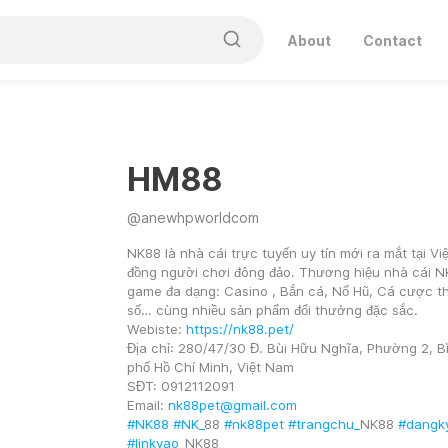
About
Contact
HM88
@
anewhpworldcom
NK88 là nhà cái trực tuyến uy tín mới ra mắt tại Vi
đồng người chơi đông đảo. Thương hiệu nhà cái N
game đa dạng: Casino , Bắn cá, Nổ Hũ, Cá cược thể
số… cùng nhiều sản phẩm đổi thưởng đặc sắc.
Webiste: 
https://nk88.pet/
Địa chỉ: 280/47/30 Đ. Bùi Hữu Nghĩa, Phường 2, B
phố Hồ Chí Minh, Việt Nam
SĐT: 0912112091
Email: 
nk88pet@gmail.com
#NK88
#NK_
88 
#nk88pet
#trangchu_
NK88 
#dangk
#linkvao_
NK88