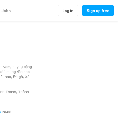
Jobs
Log in
Sign up free
ệt Nam, quy tụ cộng 
K88 mang đến kho 
 thao, Đá gà, Xổ 
ình Thạnh, Thành 
y_
NK88 