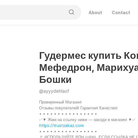
About
Contact
Гудермес купить Ко
Мефедрон, Марихуа
Бошки
@
ayyydehlaof
Проверенный Магазин!
Отзывы покупателей! Гарантии! Качество!
• • • • • • • • • • • • • • • •
✅▼ Жми на ссылку ниже — заходи в магазин! ▼✅
https://trustzakaz.com
• • • • • • • • • • • • • • • •
🚩 ИСПОЛЬЗУЙТЕ ВПН (VPN), ЕСЛИ ССЫЛКА НЕ