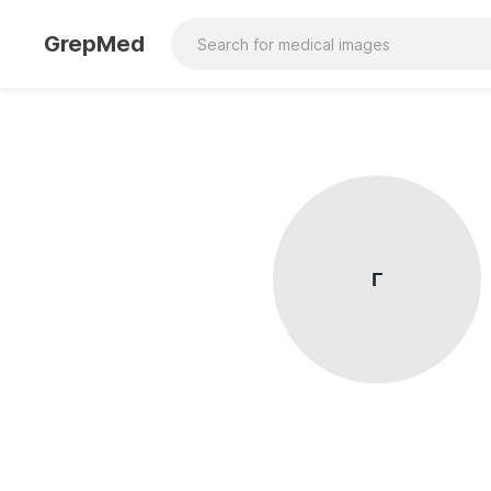
GrepMed
Г