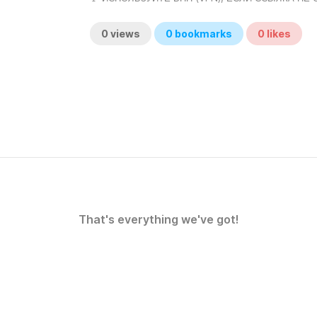
0
views
0
bookmarks
0
likes
That's everything we've got!