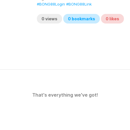
#BONG88Login
#BONG88Link
0
views
0
bookmarks
0
likes
That's everything we've got!