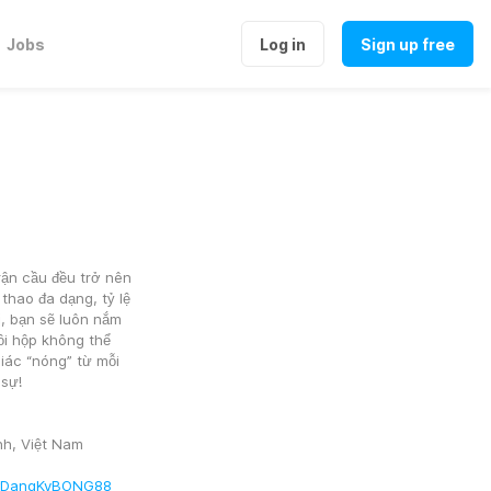
Jobs
Log in
Sign up free
ận cầu đều trở nên 
hao đa dạng, tỷ lệ 
, bạn sẽ luôn nắm 
i hộp không thể 
ác “nóng” từ mỗi 
sự!
nh, Việt Nam
#DangKyBONG88