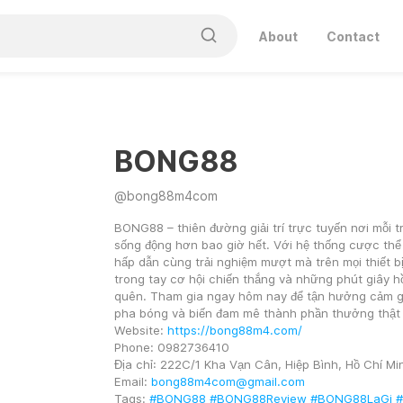
About
Contact
BONG88
@
bong88m4com
BONG88 – thiên đường giải trí trực tuyến nơi mỗi tr
sống động hơn bao giờ hết. Với hệ thống cược thể t
hấp dẫn cùng trải nghiệm mượt mà trên mọi thiết bị
trong tay cơ hội chiến thắng và những phút giây hồ
quên. Tham gia ngay hôm nay để tận hưởng cảm gi
pha bóng và biến đam mê thành phần thưởng thật 
Website: 
https://bong88m4.com/
Phone: 0982736410
Địa chỉ: 222C/1 Kha Vạn Cân, Hiệp Bình, Hồ Chí Mi
Email: 
bong88m4com@gmail.com
Tags: 
#BONG88
#BONG88Review
#BONG88LaGi