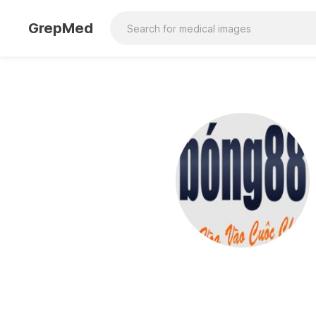
GrepMed