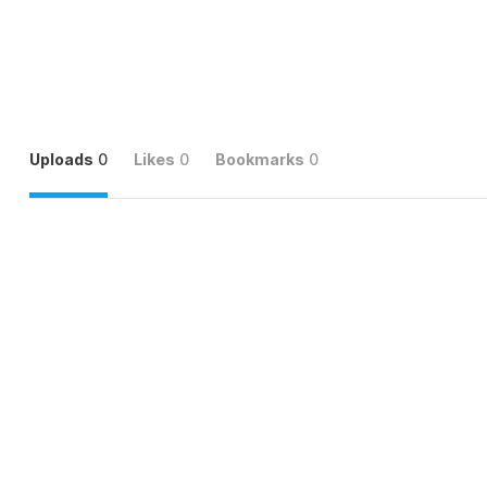
Uploads
0
Likes
0
Bookmarks
0