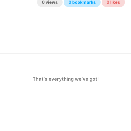
0
views
0
bookmarks
0
likes
That's everything we've got!