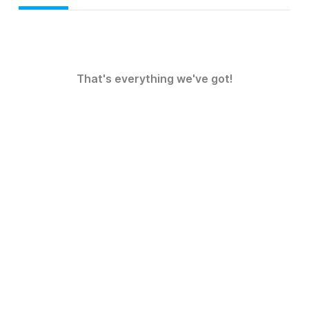
That's everything we've got!