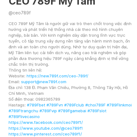
CEO 789F Mỹ Tâm
@
ceo789f
CEO 789F Mỹ Tâm là người giữ vai trò then chốt trong việc định 
hướng và phát triển hệ thống nhà cái theo mô hình chuyên 
nghiệp, bài bản. Với kinh nghiệm dày dặn trong lĩnh vực trực 
tuyến, cô tập trung xây dựng nền tảng vận hành minh bạch, ổn 
định và an toàn cho người dùng. Nhờ tư duy quản trị hiện đại, 
Mỹ Tâm liên tục cải tiến dịch vụ, nâng cao trải nghiệm và góp 
phần đưa thương hiệu 789F ngày càng khẳng định vị thế vững 
chắc trên thị trường.
Thông tin liên hệ: 
Website: 
https://new789f.com/ceo-789f/
Email: 
support@new789f.com
Địa chỉ: 138 Đ. Phạm Văn Chiêu, Phường 8, Thông Tây Hội, Hồ 
Chí Minh, Vietnam
Số điện thoại: 0982365789
Hastags: 
#789Fbet
#789Fvn
#789Fclub
#choi789F
#789Flinkmoi
#789Ftrangchu
#789Fvip
#789Fgamebai
#789Fslot
#789Flivecasino
https://www.facebook.com/ceo789f1/
https://www.youtube.com/@ceo789f1
https://www.pinterest.com/ceo789f1/