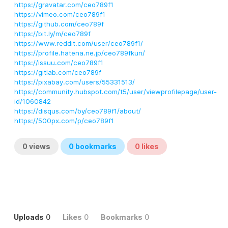
https://gravatar.com/ceo789f1
https://vimeo.com/ceo789f1
https://github.com/ceo789f
https://bit.ly/m/ceo789f
https://www.reddit.com/user/ceo789f1/
https://profile.hatena.ne.jp/ceo789fkun/
https://issuu.com/ceo789f1
https://gitlab.com/ceo789f
https://pixabay.com/users/55331513/
https://community.hubspot.com/t5/user/viewprofilepage/user-
id/1060842
https://disqus.com/by/ceo789f1/about/
https://500px.com/p/ceo789f1
0
views
0
bookmarks
0
likes
Uploads
0
Likes
0
Bookmarks
0