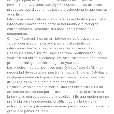
Revisa Kefnir Capsulas 300Mg C/10 Suelta en los distintos 
productos que disponemos para ti y selecciona lo que buscas 
aquí. En .
Infórmese sobre Cefdinir (Omnicef), un antibiótico para tratar 
infecciones bacterianas como la neumonía y la faringitis 
estreptocócica. Descubra sus usos, dosis y efectos 
secundarios.
Omnicef ( cefdinir ) es un antibiótico de cefalosporina de 
tercera generación indicado para el tratamiento de 
infecciones bacterianas de moderadas a graves. Su …
Get your Cefdinir 300mg Capsules from HealthWarehouse, 
your trusted online pharmacy. We offer affordable healthcare 
products that get delivered right to your door.
Los precios más competitivos para Omnicef con Cefdinir sin 
necesidad de receta en nuestra farmacia. Envío en 5-9 días a 
cualquier ciudad de España. Garantizamos calidad y rapidez 
🚚. ¡Cuida tu salud al precio más accesible!
Cefdinir , vendido bajo la marca Omnicef entre otros. Es un 
antibiótico que se usa para tratar la neumonía, la otitis media, 
la faringitis estreptocócica y la celulitis. 1 Es una opción menos 
preferida para la neumonía, la otitis media y la faringitis 
estreptocócica que puede usarse en personas con una alergia 
grave a la penicilina. 1 Se .