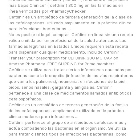
más bajos Omnicef ( cefdinir ) 300 mg en las farmacias en 
línea verificadas por PharmacyChecker.
Cefdinir es un antibiótico de tercera generación de la clase de 
las cefalosporinas, utilizado ampliamente en la práctica clínica 
para infecciones bacterianas …
No es posible ni legal  comprar  Cefdinir en línea sin una receta 
válida emitida por un profesional de la salud autorizado. Las 
farmacias legítimas en Estados Unidos requieren esta receta 
para dispensar cualquier medicamento, incluido Cefdinir .
Transfer your prescription for CEFDINIR 300 MG CAP on 
Amazon Pharmacy. FREE SHIPPING for Prime members.
Cefdinir se utiliza para tratar ciertas infecciones causadas por 
bacterias como la bronquitis (infección de las vías respiratorias 
que van a los pulmones); neumonía; e infecciones de la piel, 
oídos, senos nasales, garganta y amígdalas. Cefdinir 
pertenece a una clase de medicamentos llamados antibióticos 
cefalosporínicos.
Cefdinir es un antibiótico de tercera generación de la familia 
de las cefalosporinas, ampliamente utilizado en la práctica 
clínica moderna para infecciones …
Cefdinir pertenece al grupo de antibióticos cefalosporinas y 
actúa combatiendo las bacterias en el organismo. Se utiliza 
para tratar distintos tipos de infecciones bacterianas, como 