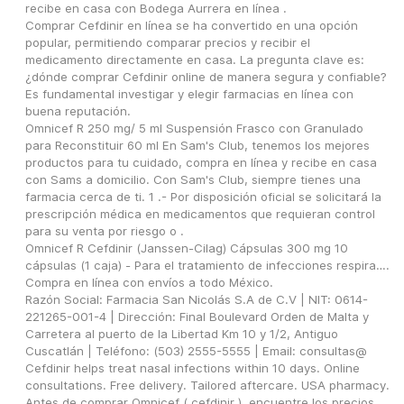
recibe en casa con Bodega Aurrera en línea .
Comprar Cefdinir en línea se ha convertido en una opción 
popular, permitiendo comparar precios y recibir el 
medicamento directamente en casa. La pregunta clave es: 
¿dónde comprar Cefdinir online de manera segura y confiable? 
Es fundamental investigar y elegir farmacias en línea con 
buena reputación.
Omnicef R 250 mg/ 5 ml Suspensión Frasco con Granulado 
para Reconstituir 60 ml En Sam's Club, tenemos los mejores 
productos para tu cuidado, compra en línea y recibe en casa 
con Sams a domicilio. Con Sam's Club, siempre tienes una 
farmacia cerca de ti. 1 .- Por disposición oficial se solicitará la 
prescripción médica en medicamentos que requieran control 
para su venta por riesgo o .
Omnicef R Cefdinir (Janssen-Cilag) Cápsulas 300 mg 10 
cápsulas (1 caja) - Para el tratamiento de infecciones respira…. 
Compra en línea con envíos a todo México.
Razón Social: Farmacia San Nicolás S.A de C.V | NIT: 0614-
221265-001-4 | Dirección: Final Boulevard Orden de Malta y 
Carretera al puerto de la Libertad Km 10 y 1/2, Antiguo 
Cuscatlán | Teléfono: (503) 2555-5555 | Email: consultas@
Cefdinir helps treat nasal infections within 10 days. Online 
consultations. Free delivery. Tailored aftercare. USA pharmacy.
Antes de comprar Omnicef ( cefdinir ), encuentre los precios 