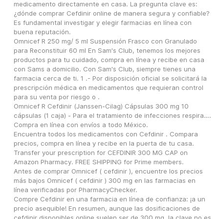
medicamento directamente en casa. La pregunta clave es: 
¿dónde comprar Cefdinir online de manera segura y confiable? 
Es fundamental investigar y elegir farmacias en línea con 
buena reputación.
Omnicef R 250 mg/ 5 ml Suspensión Frasco con Granulado 
para Reconstituir 60 ml En Sam's Club, tenemos los mejores 
productos para tu cuidado, compra en línea y recibe en casa 
con Sams a domicilio. Con Sam's Club, siempre tienes una 
farmacia cerca de ti. 1 .- Por disposición oficial se solicitará la 
prescripción médica en medicamentos que requieran control 
para su venta por riesgo o .
Omnicef R Cefdinir (Janssen-Cilag) Cápsulas 300 mg 10 
cápsulas (1 caja) - Para el tratamiento de infecciones respira…. 
Compra en línea con envíos a todo México.
Encuentra todos los medicamentos con Cefdinir . Compara 
precios, compra en línea y recibe en la puerta de tu casa.
Transfer your prescription for CEFDINIR 300 MG CAP on 
Amazon Pharmacy. FREE SHIPPING for Prime members.
Antes de comprar Omnicef ( cefdinir ), encuentre los precios 
más bajos Omnicef ( cefdinir ) 300 mg en las farmacias en 
línea verificadas por PharmacyChecker.
Compre Cefdinir en una farmacia en línea de confianza: ¡a un 
precio asequible! En resumen, aunque las dosificaciones de 
cefdinir disponibles online suelen ser de 300 mg, la clave no es 