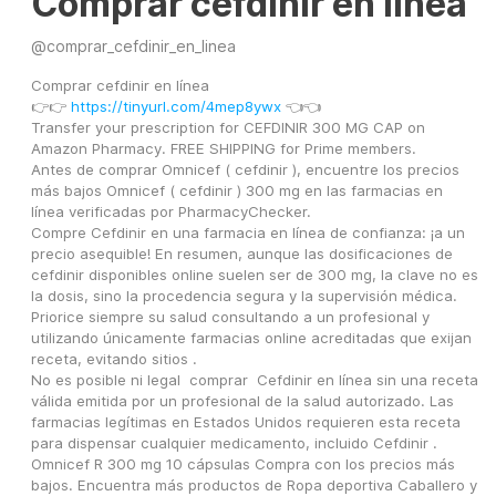
Comprar cefdinir en línea
@
comprar_cefdinir_en_linea
Comprar cefdinir en línea
👉👉 
https://tinyurl.com/4mep8ywx
 👈👈
Transfer your prescription for CEFDINIR 300 MG CAP on 
Amazon Pharmacy. FREE SHIPPING for Prime members.
Antes de comprar Omnicef ( cefdinir ), encuentre los precios 
más bajos Omnicef ( cefdinir ) 300 mg en las farmacias en 
línea verificadas por PharmacyChecker.
Compre Cefdinir en una farmacia en línea de confianza: ¡a un 
precio asequible! En resumen, aunque las dosificaciones de 
cefdinir disponibles online suelen ser de 300 mg, la clave no es 
la dosis, sino la procedencia segura y la supervisión médica. 
Priorice siempre su salud consultando a un profesional y 
utilizando únicamente farmacias online acreditadas que exijan 
receta, evitando sitios .
No es posible ni legal  comprar  Cefdinir en línea sin una receta 
válida emitida por un profesional de la salud autorizado. Las 
farmacias legítimas en Estados Unidos requieren esta receta 
para dispensar cualquier medicamento, incluido Cefdinir .
Omnicef R 300 mg 10 cápsulas Compra con los precios más 
bajos. Encuentra más productos de Ropa deportiva Caballero y 