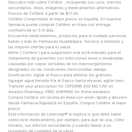
Descubre más sobre Cefdinir , incluyendo sus usos, efectos 
secundarios, dosis, imágenes y medicamentos alternativos. 
Precios de Cefdinir a partir de $17.34.
Cefdinir Comprimidos al mejor precio en España. En nuestra 
farmacia puede comprar Cefdinir en línea con entrega 
confidencial en 5-9 días.
Encuentra medicamentos, productos para el cuidado personal, 
bebés y más en Farmacias Guadalajara. Servicio a domicilio y 
las mejores ofertas para tu salud.
Kefnir ( Cefdinir ) para suspensión oral está indicado para el 
tratamiento de pacientes con infecciones leves o moderadas 
causadas por cepas sensibles de los macroorganismos 
designados en las condiciones mencionadas debajo. 
Dosificación: Agitar el frasco para eliminar los gránulos. 
Agregar agua hervida fría al frasco hasta enrasar, agitar bien.
Transfer your prescription for CEFDINIR 300 MG CAP on 
Amazon Pharmacy. FREE SHIPPING for Prime members.
Compra Cefdinir sin receta en línea con envío rápido y discreto 
desde Farmacia Rapida24 en España. Compra Cefdinir al mejor 
precio
Esta información de Lexicomp® le explica lo que debe saber 
sobre este medicamento, por ejemplo, para qué se usa, cómo 
tomarlo, sus efectos secundarios y cuándo llamar a su 
proveedor de cuidados de la salud.