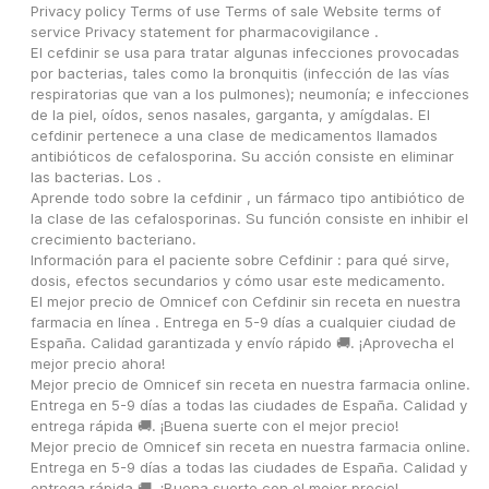
Privacy policy Terms of use Terms of sale Website terms of 
service Privacy statement for pharmacovigilance .
El cefdinir se usa para tratar algunas infecciones provocadas 
por bacterias, tales como la bronquitis (infección de las vías 
respiratorias que van a los pulmones); neumonía; e infecciones 
de la piel, oídos, senos nasales, garganta, y amígdalas. El 
cefdinir pertenece a una clase de medicamentos llamados 
antibióticos de cefalosporina. Su acción consiste en eliminar 
las bacterias. Los .
Aprende todo sobre la cefdinir , un fármaco tipo antibiótico de 
la clase de las cefalosporinas. Su función consiste en inhibir el 
crecimiento bacteriano.
Información para el paciente sobre Cefdinir : para qué sirve, 
dosis, efectos secundarios y cómo usar este medicamento.
El mejor precio de Omnicef con Cefdinir sin receta en nuestra 
farmacia en línea . Entrega en 5-9 días a cualquier ciudad de 
España. Calidad garantizada y envío rápido 🚚. ¡Aprovecha el 
mejor precio ahora!
Mejor precio de Omnicef sin receta en nuestra farmacia online. 
Entrega en 5-9 días a todas las ciudades de España. Calidad y 
entrega rápida 🚚. ¡Buena suerte con el mejor precio!
Mejor precio de Omnicef sin receta en nuestra farmacia online. 
Entrega en 5-9 días a todas las ciudades de España. Calidad y 
entrega rápida 🚚. ¡Buena suerte con el mejor precio!