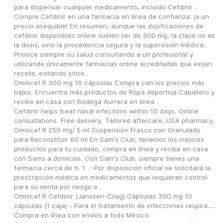
para dispensar cualquier medicamento, incluido Cefdinir .
Compre Cefdinir en una farmacia en línea de confianza: ¡a un 
precio asequible! En resumen, aunque las dosificaciones de 
cefdinir disponibles online suelen ser de 300 mg, la clave no es 
la dosis, sino la procedencia segura y la supervisión médica. 
Priorice siempre su salud consultando a un profesional y 
utilizando únicamente farmacias online acreditadas que exijan 
receta, evitando sitios .
Omnicef R 300 mg 10 cápsulas Compra con los precios más 
bajos. Encuentra más productos de Ropa deportiva Caballero y 
recibe en casa con Bodega Aurrera en línea .
Cefdinir helps treat nasal infections within 10 days. Online 
consultations. Free delivery. Tailored aftercare. USA pharmacy.
Omnicef R 250 mg/ 5 ml Suspensión Frasco con Granulado 
para Reconstituir 60 ml En Sam's Club, tenemos los mejores 
productos para tu cuidado, compra en línea y recibe en casa 
con Sams a domicilio. Con Sam's Club, siempre tienes una 
farmacia cerca de ti. 1 .- Por disposición oficial se solicitará la 
prescripción médica en medicamentos que requieran control 
para su venta por riesgo o .
Omnicef R Cefdinir (Janssen-Cilag) Cápsulas 300 mg 10 
cápsulas (1 caja) - Para el tratamiento de infecciones respira…. 
Compra en línea con envíos a todo México.