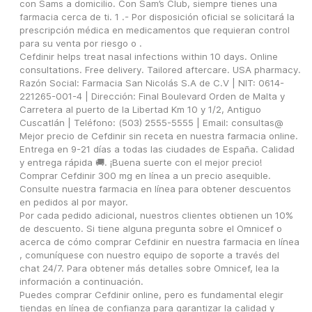
con Sams a domicilio. Con Sam’s Club, siempre tienes una 
farmacia cerca de ti. 1 .- Por disposición oficial se solicitará la 
prescripción médica en medicamentos que requieran control 
para su venta por riesgo o .
Cefdinir helps treat nasal infections within 10 days. Online 
consultations. Free delivery. Tailored aftercare. USA pharmacy.
Razón Social: Farmacia San Nicolás S.A de C.V | NIT: 0614-
221265-001-4 | Dirección: Final Boulevard Orden de Malta y 
Carretera al puerto de la Libertad Km 10 y 1/2, Antiguo 
Cuscatlán | Teléfono: (503) 2555-5555 | Email: consultas@
Mejor precio de Cefdinir sin receta en nuestra farmacia online. 
Entrega en 9-21 días a todas las ciudades de España. Calidad 
y entrega rápida 🚚. ¡Buena suerte con el mejor precio!
Comprar Cefdinir 300 mg en línea a un precio asequible. 
Consulte nuestra farmacia en línea para obtener descuentos 
en pedidos al por mayor.
Por cada pedido adicional, nuestros clientes obtienen un 10% 
de descuento. Si tiene alguna pregunta sobre el Omnicef o 
acerca de cómo comprar Cefdinir en nuestra farmacia en línea 
, comuníquese con nuestro equipo de soporte a través del 
chat 24/7. Para obtener más detalles sobre Omnicef, lea la 
información a continuación.
Puedes comprar Cefdinir online, pero es fundamental elegir 
tiendas en línea de confianza para garantizar la calidad y 