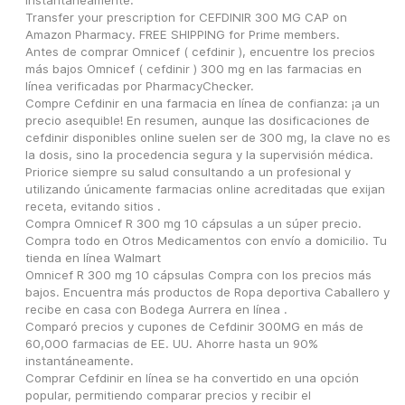
instantáneamente.
Transfer your prescription for CEFDINIR 300 MG CAP on 
Amazon Pharmacy. FREE SHIPPING for Prime members.
Antes de comprar Omnicef ( cefdinir ), encuentre los precios 
más bajos Omnicef ( cefdinir ) 300 mg en las farmacias en 
línea verificadas por PharmacyChecker.
Compre Cefdinir en una farmacia en línea de confianza: ¡a un 
precio asequible! En resumen, aunque las dosificaciones de 
cefdinir disponibles online suelen ser de 300 mg, la clave no es 
la dosis, sino la procedencia segura y la supervisión médica. 
Priorice siempre su salud consultando a un profesional y 
utilizando únicamente farmacias online acreditadas que exijan 
receta, evitando sitios .
Compra Omnicef R 300 mg 10 cápsulas a un súper precio. 
Compra todo en Otros Medicamentos con envío a domicilio. Tu 
tienda en línea Walmart
Omnicef R 300 mg 10 cápsulas Compra con los precios más 
bajos. Encuentra más productos de Ropa deportiva Caballero y 
recibe en casa con Bodega Aurrera en línea .
Comparó precios y cupones de Cefdinir 300MG en más de 
60,000 farmacias de EE. UU. Ahorre hasta un 90% 
instantáneamente.
Comprar Cefdinir en línea se ha convertido en una opción 
popular, permitiendo comparar precios y recibir el 