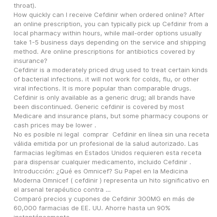
throat).
How quickly can I receive Cefdinir when ordered online? After 
an online prescription, you can typically pick up Cefdinir from a 
local pharmacy within hours, while mail-order options usually 
take 1-5 business days depending on the service and shipping 
method. Are online prescriptions for antibiotics covered by 
insurance?
Cefdinir is a moderately priced drug used to treat certain kinds 
of bacterial infections. it will not work for colds, flu, or other 
viral infections. It is more popular than comparable drugs. 
Cefdinir is only available as a generic drug; all brands have 
been discontinued. Generic cefdinir is covered by most 
Medicare and insurance plans, but some pharmacy coupons or 
cash prices may be lower .
No es posible ni legal  comprar  Cefdinir en línea sin una receta 
válida emitida por un profesional de la salud autorizado. Las 
farmacias legítimas en Estados Unidos requieren esta receta 
para dispensar cualquier medicamento, incluido Cefdinir .
Introducción: ¿Qué es Omnicef? Su Papel en la Medicina 
Moderna Omnicef ( cefdinir ) representa un hito significativo en 
el arsenal terapéutico contra …
Comparó precios y cupones de Cefdinir 300MG en más de 
60,000 farmacias de EE. UU. Ahorre hasta un 90% 