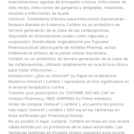
exacerbaciones agudas de bronquitis crónica, infecciones de 
oído medio, infecciones de garganta y amígdalas, neumonía, 
sinusitis e infecciones de la piel.
Omnicef: Tratamiento Efectivo para Infecciones Bacterianas - 
Revisión Basada en Evidencia Cefdinir es un antibiótico de 
tercera generación de la clase de las cefalosporinas, 
disponible en formulaciones orales como cápsulas y 
suspensión. Desarrollado originalmente por Fujisawa 
Pharmaceutical (ahora parte de Astellas Pharma), actúa 
inhibiendo la síntesis de la pared celular bacteriana .
Cefdinir es un antibiótico de tercera generación de la clase de 
las cefalosporinas, utilizado ampliamente en la práctica clínica 
para tratar infecciones …
Introducción: ¿Qué es Omnicef? Su Papel en la Medicina 
Moderna Omnicef ( cefdinir ) representa un hito significativo en 
el arsenal terapéutico contra …
Transfer your prescription for CEFDINIR 300 MG CAP on 
Amazon Pharmacy. FREE SHIPPING for Prime members.
Antes de comprar Omnicef ( cefdinir ), encuentre los precios 
más bajos Omnicef ( cefdinir ) 300 mg en las farmacias en 
línea verificadas por PharmacyChecker.
No es posible ni legal  comprar  Cefdinir en línea sin una receta 
válida emitida por un profesional de la salud autorizado. Las 
farmacias legítimas en Estados Unidos requieren esta receta 