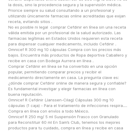
la dosis, sino la procedencia segura y la supervisión médica. 
Priorice siempre su salud consultando a un profesional y 
utilizando únicamente farmacias online acreditadas que exijan 
receta, evitando sitios .
No es posible ni legal  comprar Cefdinir en línea sin una receta 
válida emitida por un profesional de la salud autorizado. Las 
farmacias legítimas en Estados Unidos requieren esta receta 
para dispensar cualquier medicamento, incluido Cefdinir .
Omnicef R 300 mg 10 cápsulas Compra con los precios más 
bajos. Encuentra más productos de Ropa deportiva Caballero y 
recibe en casa con Bodega Aurrera en línea .
Comprar Cefdinir en línea se ha convertido en una opción 
popular, permitiendo comparar precios y recibir el 
medicamento directamente en casa. La pregunta clave es: 
¿dónde comprar Cefdinir online de manera segura y confiable? 
Es fundamental investigar y elegir farmacias en línea con 
buena reputación.
Omnicef R Cefdinir (Janssen-Cilag) Cápsulas 300 mg 10 
cápsulas (1 caja) - Para el tratamiento de infecciones respira…. 
Compra en línea con envíos a todo México.
Omnicef R 250 mg/ 5 ml Suspensión Frasco con Granulado 
para Reconstituir 60 ml En Sam’s Club, tenemos los mejores 
productos para tu cuidado, compra en línea y recibe en casa 