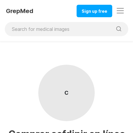
GrepMed
Sign up free
C