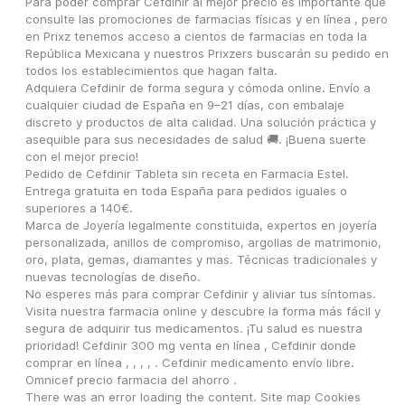
Para poder comprar Cefdinir al mejor precio es importante que 
consulte las promociones de farmacias físicas y en línea , pero 
en Prixz tenemos acceso a cientos de farmacias en toda la 
República Mexicana y nuestros Prixzers buscarán su pedido en 
todos los establecimientos que hagan falta.
Adquiera Cefdinir de forma segura y cómoda online. Envío a 
cualquier ciudad de España en 9–21 días, con embalaje 
discreto y productos de alta calidad. Una solución práctica y 
asequible para sus necesidades de salud 🚚. ¡Buena suerte 
con el mejor precio!
Pedido de Cefdinir Tableta sin receta en Farmacia Estel. 
Entrega gratuita en toda España para pedidos iguales o 
superiores a 140€.
Marca de Joyería legalmente constituida, expertos en joyería 
personalizada, anillos de compromiso, argollas de matrimonio, 
oro, plata, gemas, diamantes y mas. Técnicas tradicionales y 
nuevas tecnologías de diseño.
No esperes más para comprar Cefdinir y aliviar tus síntomas. 
Visita nuestra farmacia online y descubre la forma más fácil y 
segura de adquirir tus medicamentos. ¡Tu salud es nuestra 
prioridad! Cefdinir 300 mg venta en línea , Cefdinir donde 
comprar en línea , , , , . Cefdinir medicamento envío libre. 
Omnicef precio farmacia del ahorro .
There was an error loading the content. Site map Cookies 