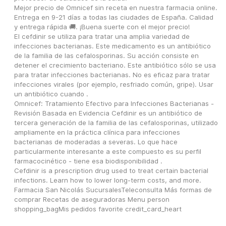
Mejor precio de Omnicef sin receta en nuestra farmacia online. 
Entrega en 9-21 días a todas las ciudades de España. Calidad 
y entrega rápida 🚚. ¡Buena suerte con el mejor precio!
El cefdinir se utiliza para tratar una amplia variedad de 
infecciones bacterianas. Este medicamento es un antibiótico 
de la familia de las cefalosporinas. Su acción consiste en 
detener el crecimiento bacteriano. Este antibiótico sólo se usa 
para tratar infecciones bacterianas. No es eficaz para tratar 
infecciones virales (por ejemplo, resfriado común, gripe). Usar 
un antibiótico cuando .
Omnicef: Tratamiento Efectivo para Infecciones Bacterianas - 
Revisión Basada en Evidencia Cefdinir es un antibiótico de 
tercera generación de la familia de las cefalosporinas, utilizado 
ampliamente en la práctica clínica para infecciones 
bacterianas de moderadas a severas. Lo que hace 
particularmente interesante a este compuesto es su perfil 
farmacocinético - tiene esa biodisponibilidad .
Cefdinir is a prescription drug used to treat certain bacterial 
infections. Learn how to lower long-term costs, and more.
Farmacia San Nicolás SucursalesTeleconsulta Más formas de 
comprar Recetas de aseguradoras Menu person 
shopping_bagMis pedidos favorite credit_card_heart