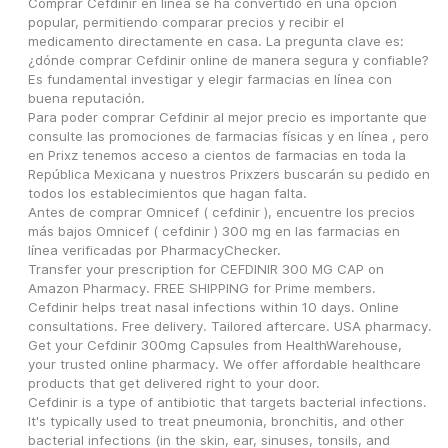
Comprar Cefdinir en línea se ha convertido en una opción 
popular, permitiendo comparar precios y recibir el 
medicamento directamente en casa. La pregunta clave es: 
¿dónde comprar Cefdinir online de manera segura y confiable? 
Es fundamental investigar y elegir farmacias en línea con 
buena reputación.
Para poder comprar Cefdinir al mejor precio es importante que 
consulte las promociones de farmacias físicas y en línea , pero 
en Prixz tenemos acceso a cientos de farmacias en toda la 
República Mexicana y nuestros Prixzers buscarán su pedido en 
todos los establecimientos que hagan falta.
Antes de comprar Omnicef ( cefdinir ), encuentre los precios 
más bajos Omnicef ( cefdinir ) 300 mg en las farmacias en 
línea verificadas por PharmacyChecker.
Transfer your prescription for CEFDINIR 300 MG CAP on 
Amazon Pharmacy. FREE SHIPPING for Prime members.
Cefdinir helps treat nasal infections within 10 days. Online 
consultations. Free delivery. Tailored aftercare. USA pharmacy.
Get your Cefdinir 300mg Capsules from HealthWarehouse, 
your trusted online pharmacy. We offer affordable healthcare 
products that get delivered right to your door.
Cefdinir is a type of antibiotic that targets bacterial infections. 
It's typically used to treat pneumonia, bronchitis, and other 
bacterial infections (in the skin, ear, sinuses, tonsils, and 