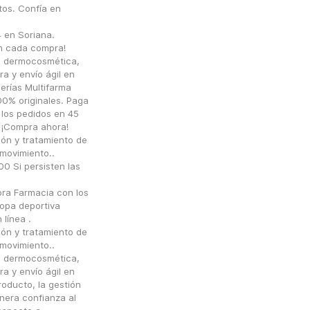
os. Confía en 
en Soriana. 
n cada compra!
 dermocosmética, 
a y envío ágil en
rías Multifarma 
0% originales. Paga 
los pedidos en 45 
 ¡Compra ahora!
ón y tratamiento de 
movimiento..
Si persisten las 
a Farmacia con los 
pa deportiva 
ínea .
ón y tratamiento de 
movimiento..
 dermocosmética, 
a y envío ágil en
oducto, la gestión 
nera confianza al 