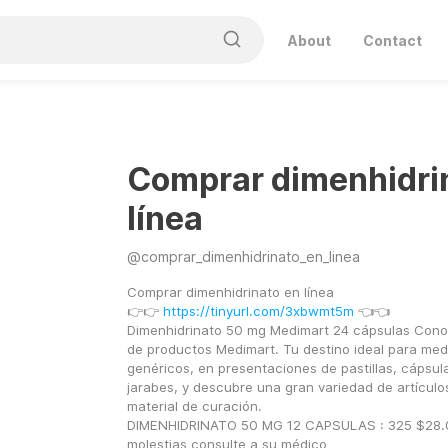
About
Contact
Comprar dimenhidri
línea
@
comprar_dimenhidrinato_en_linea
Comprar dimenhidrinato en línea
👉👉 
https://tinyurl.com/3xbwmt5m
 👈👈
Dimenhidrinato 50 mg Medimart 24 cápsulas Conoc
de productos Medimart. Tu destino ideal para med
genéricos, en presentaciones de pastillas, cápsulas
jarabes, y descubre una gran variedad de artículos
material de curación.
DIMENHIDRINATO 50 MG 12 CAPSULAS : 325 $28.00 
molestias consulte a su médico