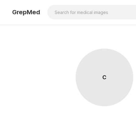
GrepMed
C