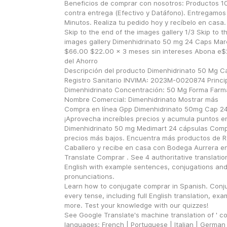
Beneficios de comprar con nosotros: Productos 10
contra entrega (Efectivo y Datáfono). Entregamos 
Minutos. Realiza tu pedido hoy y recíbelo en casa.
Skip to the end of the images gallery 1/3 Skip to th
images gallery Dimenhidrinato 50 mg 24 Caps Mar
$66.00 $22.00 x 3 meses sin intereses Abona e$2
del Ahorro
Descripción del producto Dimenhidrinato 50 Mg Ca
Registro Sanitario INVIMA: 2023M-0020874 Principi
Dimenhidrinato Concentración: 50 Mg Forma Farma
Nombre Comercial: Dimenhidrinato Mostrar más
Compra en línea Gpp Dimenhidrinato 50mg Cap 24 
¡Aprovecha increíbles precios y acumula puntos e
Dimenhidrinato 50 mg Medimart 24 cápsulas Compr
precios más bajos. Encuentra más productos de Ro
Caballero y recibe en casa con Bodega Aurrera en l
Translate Comprar . See 4 authoritative translatio
English with example sentences, conjugations and
pronunciations.
Learn how to conjugate comprar in Spanish. Conjug
every tense, including full English translation, ex
more. Test your knowledge with our quizzes!
See Google Translate's machine translation of ' com
languages: French | Portuguese | Italian | German 