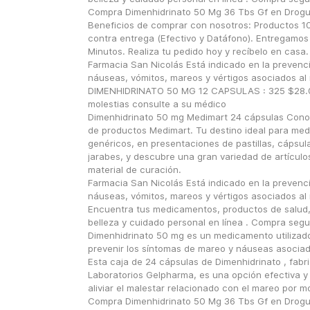
Compra Dimenhidrinato 50 Mg 36 Tbs Gf en Drogue
Beneficios de comprar con nosotros: Productos 10
contra entrega (Efectivo y Datáfono). Entregamos 
Minutos. Realiza tu pedido hoy y recíbelo en casa.
Farmacia San Nicolás Está indicado en la prevenci
náuseas, vómitos, mareos y vértigos asociados al 
DIMENHIDRINATO 50 MG 12 CAPSULAS : 325 $28.00 
molestias consulte a su médico
Dimenhidrinato 50 mg Medimart 24 cápsulas Conoc
de productos Medimart. Tu destino ideal para med
genéricos, en presentaciones de pastillas, cápsulas
jarabes, y descubre una gran variedad de artículos
material de curación.
Farmacia San Nicolás Está indicado en la prevenci
náuseas, vómitos, mareos y vértigos asociados al 
Encuentra tus medicamentos, productos de salud,
belleza y cuidado personal en línea . Compra segur
Dimenhidrinato 50 mg es un medicamento utilizado 
prevenir los síntomas de mareo y náuseas asociado
Esta caja de 24 cápsulas de Dimenhidrinato , fabri
Laboratorios Gelpharma, es una opción efectiva y 
aliviar el malestar relacionado con el mareo por mo
Compra Dimenhidrinato 50 Mg 36 Tbs Gf en Drogue