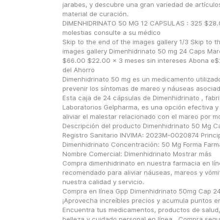
jarabes, y descubre una gran variedad de artículos
material de curación.
DIMENHIDRINATO 50 MG 12 CAPSULAS : 325 $28.00 
molestias consulte a su médico
Skip to the end of the images gallery 1/3 Skip to th
images gallery Dimenhidrinato 50 mg 24 Caps Mar
$66.00 $22.00 x 3 meses sin intereses Abona e$2
del Ahorro
Dimenhidrinato 50 mg es un medicamento utilizado 
prevenir los síntomas de mareo y náuseas asociado
Esta caja de 24 cápsulas de Dimenhidrinato , fabri
Laboratorios Gelpharma, es una opción efectiva y 
aliviar el malestar relacionado con el mareo por mo
Descripción del producto Dimenhidrinato 50 Mg Ca
Registro Sanitario INVIMA: 2023M-0020874 Principi
Dimenhidrinato Concentración: 50 Mg Forma Farma
Nombre Comercial: Dimenhidrinato Mostrar más
Compra dimenhidrinato en nuestra farmacia en lín
recomendado para aliviar náuseas, mareos y vómit
nuestra calidad y servicio.
Compra en línea Gpp Dimenhidrinato 50mg Cap 24 
¡Aprovecha increíbles precios y acumula puntos e
Encuentra tus medicamentos, productos de salud,
belleza y cuidado personal en línea . Compra segur