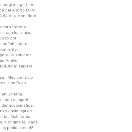
e beginning of the 
ca del Ahorro MXN 
.64 a tu Monedero 
para tratar y 
s con los viajes. 
cado por 
confiable para 
vimiento.
ja X 36 Tabletas 
o Activo: 
céutica: Tableta 
ea . Medicamento 
os. Confía en 
en Soriana. 
n cada compra!
 dermocosmética, 
a y envío ágil en
rías Multifarma 
0% originales. Paga 
los pedidos en 45 