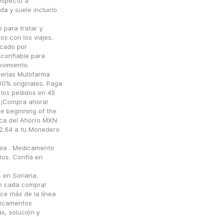
specto a 
a y suele incluirlo 
para tratar y 
s con los viajes. 
cado por 
confiable para 
vimiento.
rías Multifarma 
0% originales. Paga 
los pedidos en 45 
 ¡Compra ahora!
e beginning of the 
ca del Ahorro MXN 
.64 a tu Monedero 
ea . Medicamento 
os. Confía en 
en Soriana. 
n cada compra!
e más de la línea 
icamentos 
, solución y 