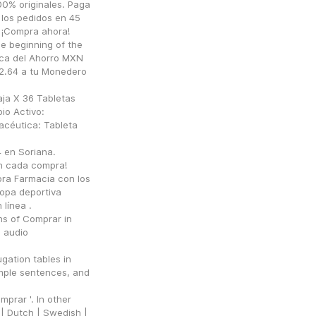
0% originales. Paga 
los pedidos en 45 
 ¡Compra ahora!
e beginning of the 
ca del Ahorro MXN 
.64 a tu Monedero 
ja X 36 Tabletas 
o Activo: 
céutica: Tableta 
en Soriana. 
n cada compra!
a Farmacia con los 
pa deportiva 
ínea .
ns of Comprar in 
 audio 
ation tables in 
ample sentences, and 
prar '. In other 
| Dutch | Swedish | 