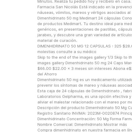
Minutos. Realiza tu pedido hoy y recíbelo en casa.
Farmacia San Nicolás Está indicado en la prevenci
náuseas, vómitos, mareos y vértigos asociados al 
Dimenhidrinato 50 mg Medimart 24 cápsulas Conoc
de productos Medimart. Tu destino ideal para med
genéricos, en presentaciones de pastillas, cápsulas
jarabes, y descubre una gran variedad de artículos
material de curación.
DIMENHIDRINATO 50 MG 12 CAPSULAS : 325 $28.00 
molestias consulte a su médico
Skip to the end of the images gallery 1/3 Skip to th
images gallery Dimenhidrinato 50 mg 24 Caps Mar
$66.00 $22.00 x 3 meses sin intereses Abona e$2
del Ahorro
Dimenhidrinato 50 mg es un medicamento utilizado 
prevenir los síntomas de mareo y náuseas asociado
Esta caja de 24 cápsulas de Dimenhidrinato , fabri
Laboratorios Gelpharma, es una opción efectiva y 
aliviar el malestar relacionado con el mareo por mo
Descripción del producto Dimenhidrinato 50 Mg Ca
Registro Sanitario INVIMA: 2023M-0020874 Principi
Dimenhidrinato Concentración: 50 Mg Forma Farma
Nombre Comercial: Dimenhidrinato Mostrar más
Compra dimenhidrinato en nuestra farmacia en lín