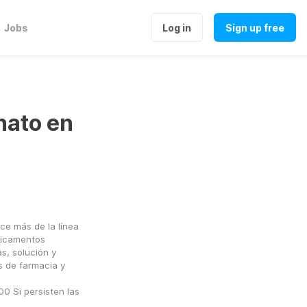
Jobs
Log in
Sign up free
nato en
e más de la línea 
icamentos 
, solución y 
 de farmacia y 
Si persisten las 