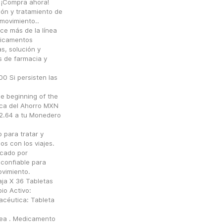
 ¡Compra ahora!
ón y tratamiento de 
movimiento..
e más de la línea 
icamentos 
, solución y 
 de farmacia y 
Si persisten las 
e beginning of the 
ca del Ahorro MXN 
.64 a tu Monedero 
para tratar y 
s con los viajes. 
cado por 
confiable para 
vimiento.
ja X 36 Tabletas 
o Activo: 
céutica: Tableta 
ea . Medicamento 