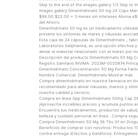
Skip to the end of the images gallery 1/3 Skip to th
images gallery Dimenhidrinato 50 mg 24 Caps Mar
$66.00 $22.00 x 3 meses sin intereses Abona e$2
del Ahorro
Dimenhidrinato 50 mg es un medicamento utilizado 
prevenir los síntomas de mareo y náuseas asociado
Esta caja de 24 cápsulas de Dimenhidrinato , fabri
Laboratorios Gelpharma, es una opción efectiva y 
aliviar el malestar relacionado con el mareo por mo
Descripción del producto Dimenhidrinato 50 Mg Ca
Registro Sanitario INVIMA: 2023M-0020874 Principi
Dimenhidrinato Concentración: 50 Mg Forma Farma
Nombre Comercial: Dimenhidrinato Mostrar más
Compra dimenhidrinato en nuestra farmacia en lín
recomendado para aliviar náuseas, mareos y vómit
nuestra calidad y servicio.
Compra en línea Gpp Dimenhidrinato 50mg Cap 24 
¡Aprovecha increíbles precios y acumula puntos e
Encuentra tus medicamentos, productos de salud,
belleza y cuidado personal en línea . Compra segur
Compra Dimenhidrinato 50 Mg 36 Tbs Gf en Drogue
Beneficios de comprar con nosotros: Productos 10
contra entrega (Efectivo y Datáfono). Entregamos 