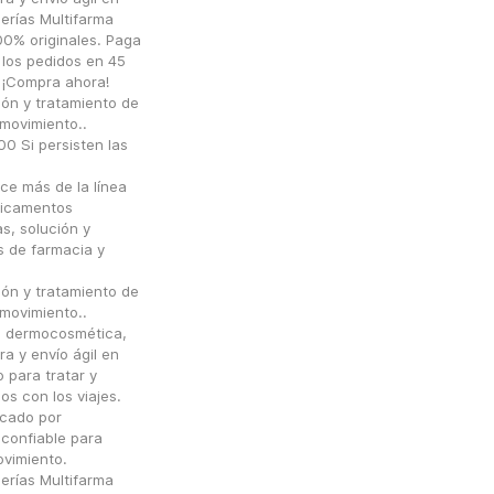
rías Multifarma 
0% originales. Paga 
los pedidos en 45 
 ¡Compra ahora!
ón y tratamiento de 
movimiento..
Si persisten las 
e más de la línea 
icamentos 
, solución y 
 de farmacia y 
ón y tratamiento de 
movimiento..
 dermocosmética, 
a y envío ágil en
para tratar y 
s con los viajes. 
cado por 
confiable para 
vimiento.
rías Multifarma 