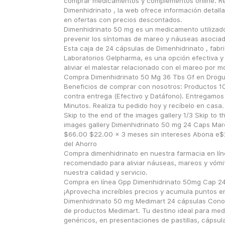
comprar medicamentos y complementos online. Re
Dimenhidrinato , la web ofrece información detallad
en ofertas con precios descontados.
Dimenhidrinato 50 mg es un medicamento utilizado 
prevenir los síntomas de mareo y náuseas asociado
Esta caja de 24 cápsulas de Dimenhidrinato , fabri
Laboratorios Gelpharma, es una opción efectiva y 
aliviar el malestar relacionado con el mareo por mo
Compra Dimenhidrinato 50 Mg 36 Tbs Gf en Drogue
Beneficios de comprar con nosotros: Productos 10
contra entrega (Efectivo y Datáfono). Entregamos 
Minutos. Realiza tu pedido hoy y recíbelo en casa.
Skip to the end of the images gallery 1/3 Skip to th
images gallery Dimenhidrinato 50 mg 24 Caps Mar
$66.00 $22.00 x 3 meses sin intereses Abona e$2
del Ahorro
Compra dimenhidrinato en nuestra farmacia en lín
recomendado para aliviar náuseas, mareos y vómit
nuestra calidad y servicio.
Compra en línea Gpp Dimenhidrinato 50mg Cap 24 
¡Aprovecha increíbles precios y acumula puntos e
Dimenhidrinato 50 mg Medimart 24 cápsulas Conoc
de productos Medimart. Tu destino ideal para med
genéricos, en presentaciones de pastillas, cápsulas