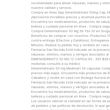
recomendado para aliviar náuseas, mareos y vómit
nuestra calidad y servicio.
Compra en línea Gpp Dimenhidrinato 50mg Cap 24 
¡Aprovecha increíbles precios y acumula puntos e
Encuentra tus medicamentos, productos de salud,
belleza y cuidado personal en línea . Compra segur
Compra Dimenhidrinato 50 Mg 36 Tbs Gf en Drogue
Beneficios de comprar con nosotros: Productos 10
contra entrega (Efectivo y Datáfono). Entregamos 
Minutos. Realiza tu pedido hoy y recíbelo en casa.
Farmacia San Nicolás Está indicado en la prevenci
náuseas, vómitos, mareos y vértigos asociados al 
DIMENHIDRINATO 50 MG 12 CAPSULAS : 325 $28.00 
molestias consulte a su médico
Dimenhidrinato 50 mg Medimart 24 cápsulas Compr
precios más bajos. Encuentra más productos de Ro
Caballero y recibe en casa con Bodega Aurrera en l
Farmacia San Nicolás Está indicado en la prevenci
náuseas, vómitos, mareos y vértigos asociados al 
Encuentra tus medicamentos, productos de salud,
belleza y cuidado personal en línea . Compra segur
Los usuarios valoran la claridad en las fichas de pr
de pedidos y las políticas de devolución, lo que ge