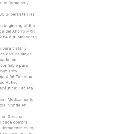
 de farmacia y 
Si persisten las 
e beginning of the 
ca del Ahorro MXN 
.64 a tu Monedero 
para tratar y 
s con los viajes. 
cado por 
confiable para 
vimiento.
ja X 36 Tabletas 
o Activo: 
céutica: Tableta 
ea . Medicamento 
os. Confía en 
en Soriana. 
n cada compra!
 dermocosmética, 
a y envío ágil en