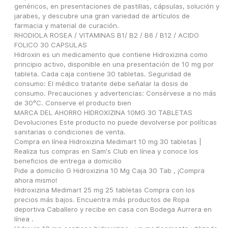
genéricos, en presentaciones de pastillas, cápsulas, solución y 
jarabes, y descubre una gran variedad de artículos de 
farmacia y material de curación.
RHODIOLA ROSEA / VITAMINAS B1/ B2 / B6 / B12 / ACIDO 
FOLICO 30 CAPSULAS
Hidroxin es un medicamento que contiene Hidroxizina como 
principio activo, disponible en una presentación de 10 mg por 
tableta. Cada caja contiene 30 tabletas. Seguridad de 
consumo: El médico tratante debe señalar la dosis de 
consumo. Precauciones y advertencias: Consérvese a no más 
de 30ºC. Conserve el producto bien
MARCA DEL AHORRO HIDROXIZINA 10MG 30 TABLETAS 
Devoluciones Este producto no puede devolverse por políticas 
sanitarias o condiciones de venta.
Compra en línea Hidroxizina Medimart 10 mg 30 tabletas | 
Realiza tus compras en Sam's Club en línea y conoce los 
beneficios de entrega a domicilio
Pide a domicilio G Hidroxizina 10 Mg Caja 30 Tab , ¡Compra 
ahora mismo!
Hidroxizina Medimart 25 mg 25 tabletas Compra con los 
precios más bajos. Encuentra más productos de Ropa 
deportiva Caballero y recibe en casa con Bodega Aurrera en 
línea .