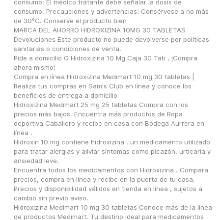
consumo: El médico tratante debe señalar la dosis de 
consumo. Precauciones y advertencias: Consérvese a no más 
de 30ºC. Conserve el producto bien
MARCA DEL AHORRO HIDROXIZINA 10MG 30 TABLETAS 
Devoluciones Este producto no puede devolverse por políticas 
sanitarias o condiciones de venta.
Pide a domicilio G Hidroxizina 10 Mg Caja 30 Tab , ¡Compra 
ahora mismo!
Compra en línea Hidroxizina Medimart 10 mg 30 tabletas | 
Realiza tus compras en Sam's Club en línea y conoce los 
beneficios de entrega a domicilio
Hidroxizina Medimart 25 mg 25 tabletas Compra con los 
precios más bajos. Encuentra más productos de Ropa 
deportiva Caballero y recibe en casa con Bodega Aurrera en 
línea .
Hidroxin 10 mg contiene hidroxizina , un medicamento utilizado 
para tratar alergias y aliviar síntomas como picazón, urticaria y 
ansiedad leve.
Encuentra todos los medicamentos con Hidroxizina . Compara 
precios, compra en línea y recibe en la puerta de tu casa.
Precios y disponibilidad válidos en tienda en línea , sujetos a 
cambio sin previo aviso.
Hidroxizina Medimart 10 mg 30 tabletas Conoce más de la línea 
de productos Medimart. Tu destino ideal para medicamentos 