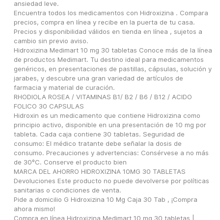
ansiedad leve.
Encuentra todos los medicamentos con Hidroxizina . Compara 
precios, compra en línea y recibe en la puerta de tu casa.
Precios y disponibilidad válidos en tienda en línea , sujetos a 
cambio sin previo aviso.
Hidroxizina Medimart 10 mg 30 tabletas Conoce más de la línea 
de productos Medimart. Tu destino ideal para medicamentos 
genéricos, en presentaciones de pastillas, cápsulas, solución y 
jarabes, y descubre una gran variedad de artículos de 
farmacia y material de curación.
RHODIOLA ROSEA / VITAMINAS B1/ B2 / B6 / B12 / ACIDO 
FOLICO 30 CAPSULAS
Hidroxin es un medicamento que contiene Hidroxizina como 
principio activo, disponible en una presentación de 10 mg por 
tableta. Cada caja contiene 30 tabletas. Seguridad de 
consumo: El médico tratante debe señalar la dosis de 
consumo. Precauciones y advertencias: Consérvese a no más 
de 30ºC. Conserve el producto bien
MARCA DEL AHORRO HIDROXIZINA 10MG 30 TABLETAS 
Devoluciones Este producto no puede devolverse por políticas 
sanitarias o condiciones de venta.
Pide a domicilio G Hidroxizina 10 Mg Caja 30 Tab , ¡Compra 
ahora mismo!
Compra en línea Hidroxizina Medimart 10 mg 30 tabletas | 