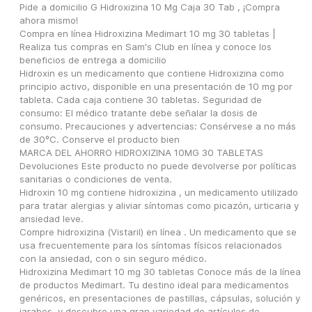
Pide a domicilio G Hidroxizina 10 Mg Caja 30 Tab , ¡Compra 
ahora mismo!
Compra en línea Hidroxizina Medimart 10 mg 30 tabletas | 
Realiza tus compras en Sam's Club en línea y conoce los 
beneficios de entrega a domicilio
Hidroxin es un medicamento que contiene Hidroxizina como 
principio activo, disponible en una presentación de 10 mg por 
tableta. Cada caja contiene 30 tabletas. Seguridad de 
consumo: El médico tratante debe señalar la dosis de 
consumo. Precauciones y advertencias: Consérvese a no más 
de 30ºC. Conserve el producto bien
MARCA DEL AHORRO HIDROXIZINA 10MG 30 TABLETAS 
Devoluciones Este producto no puede devolverse por políticas 
sanitarias o condiciones de venta.
Hidroxin 10 mg contiene hidroxizina , un medicamento utilizado 
para tratar alergias y aliviar síntomas como picazón, urticaria y 
ansiedad leve.
Compre hidroxizina (Vistaril) en línea . Un medicamento que se 
usa frecuentemente para los síntomas físicos relacionados 
con la ansiedad, con o sin seguro médico.
Hidroxizina Medimart 10 mg 30 tabletas Conoce más de la línea 
de productos Medimart. Tu destino ideal para medicamentos 
genéricos, en presentaciones de pastillas, cápsulas, solución y 
jarabes, y descubre una gran variedad de artículos de 