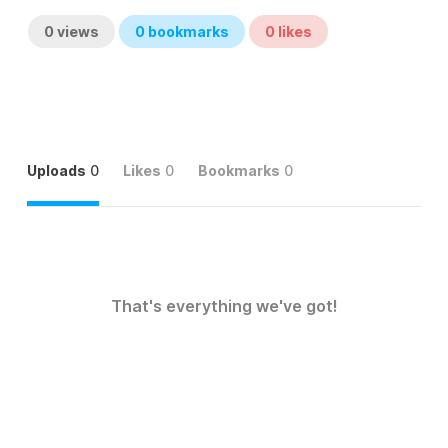
0
views
0
bookmarks
0
likes
Uploads
0
Likes
0
Bookmarks
0
That's everything we've got!