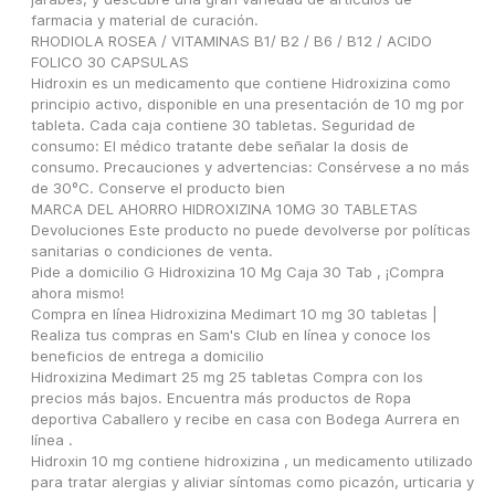
farmacia y material de curación.
RHODIOLA ROSEA / VITAMINAS B1/ B2 / B6 / B12 / ACIDO 
FOLICO 30 CAPSULAS
Hidroxin es un medicamento que contiene Hidroxizina como 
principio activo, disponible en una presentación de 10 mg por 
tableta. Cada caja contiene 30 tabletas. Seguridad de 
consumo: El médico tratante debe señalar la dosis de 
consumo. Precauciones y advertencias: Consérvese a no más 
de 30ºC. Conserve el producto bien
MARCA DEL AHORRO HIDROXIZINA 10MG 30 TABLETAS 
Devoluciones Este producto no puede devolverse por políticas 
sanitarias o condiciones de venta.
Pide a domicilio G Hidroxizina 10 Mg Caja 30 Tab , ¡Compra 
ahora mismo!
Compra en línea Hidroxizina Medimart 10 mg 30 tabletas | 
Realiza tus compras en Sam's Club en línea y conoce los 
beneficios de entrega a domicilio
Hidroxizina Medimart 25 mg 25 tabletas Compra con los 
precios más bajos. Encuentra más productos de Ropa 
deportiva Caballero y recibe en casa con Bodega Aurrera en 
línea .
Hidroxin 10 mg contiene hidroxizina , un medicamento utilizado 
para tratar alergias y aliviar síntomas como picazón, urticaria y 