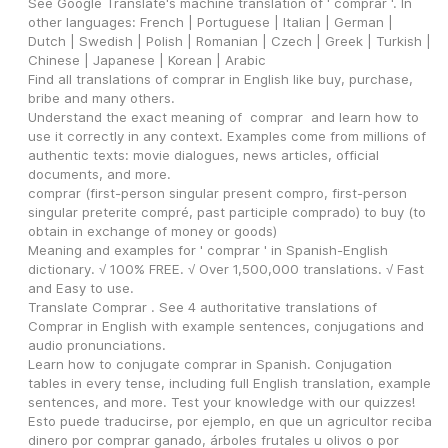
See Google Translate's machine translation of ' comprar '. In 
other languages: French | Portuguese | Italian | German | 
Dutch | Swedish | Polish | Romanian | Czech | Greek | Turkish | 
Chinese | Japanese | Korean | Arabic
Find all translations of comprar in English like buy, purchase, 
bribe and many others.
Understand the exact meaning of  comprar  and learn how to 
use it correctly in any context. Examples come from millions of 
authentic texts: movie dialogues, news articles, official 
documents, and more.
comprar (first-person singular present compro, first-person 
singular preterite compré, past participle comprado) to buy (to 
obtain in exchange of money or goods)
Meaning and examples for ' comprar ' in Spanish-English 
dictionary. √ 100% FREE. √ Over 1,500,000 translations. √ Fast 
and Easy to use.
Translate Comprar . See 4 authoritative translations of 
Comprar in English with example sentences, conjugations and 
audio pronunciations.
Learn how to conjugate comprar in Spanish. Conjugation 
tables in every tense, including full English translation, example 
sentences, and more. Test your knowledge with our quizzes!
Esto puede traducirse, por ejemplo, en que un agricultor reciba 
dinero por comprar ganado, árboles frutales u olivos o por 