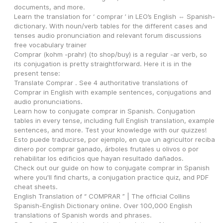
documents, and more.
Learn the translation for ‘ comprar ’ in LEO’s ­English ⇔ Spanish­ 
dictionary. With noun/verb tables for the different cases and 
tenses audio pronunciation and relevant forum discussions 
free vocabulary trainer
Comprar (kohm -prahr) (to shop/buy) is a regular -ar verb, so 
its conjugation is pretty straightforward. Here it is in the 
present tense:
Translate Comprar . See 4 authoritative translations of 
Comprar in English with example sentences, conjugations and 
audio pronunciations.
Learn how to conjugate comprar in Spanish. Conjugation 
tables in every tense, including full English translation, example 
sentences, and more. Test your knowledge with our quizzes!
Esto puede traducirse, por ejemplo, en que un agricultor reciba 
dinero por comprar ganado, árboles frutales u olivos o por 
rehabilitar los edificios que hayan resultado dañados.
Check out our guide on how to conjugate comprar in Spanish 
where you'll find charts, a conjugation practice quiz, and PDF 
cheat sheets.
English Translation of “ COMPRAR ” | The official Collins 
Spanish-English Dictionary online. Over 100,000 English 
translations of Spanish words and phrases.