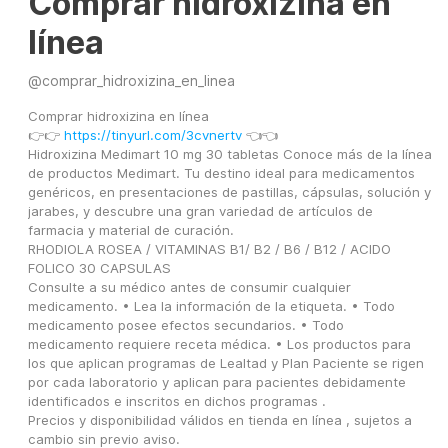
Comprar hidroxizina en
línea
@
comprar_hidroxizina_en_linea
Comprar hidroxizina en línea
👉👉 
https://tinyurl.com/3cvnertv
 👈👈
Hidroxizina Medimart 10 mg 30 tabletas Conoce más de la línea 
de productos Medimart. Tu destino ideal para medicamentos 
genéricos, en presentaciones de pastillas, cápsulas, solución y 
jarabes, y descubre una gran variedad de artículos de 
farmacia y material de curación.
RHODIOLA ROSEA / VITAMINAS B1/ B2 / B6 / B12 / ACIDO 
FOLICO 30 CAPSULAS
Consulte a su médico antes de consumir cualquier 
medicamento. • Lea la información de la etiqueta. • Todo 
medicamento posee efectos secundarios. • Todo 
medicamento requiere receta médica. • Los productos para 
los que aplican programas de Lealtad y Plan Paciente se rigen 
por cada laboratorio y aplican para pacientes debidamente 
identificados e inscritos en dichos programas .
Precios y disponibilidad válidos en tienda en línea , sujetos a 
cambio sin previo aviso.