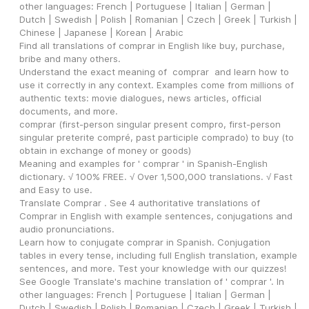
other languages: French | Portuguese | Italian | German | 
Dutch | Swedish | Polish | Romanian | Czech | Greek | Turkish | 
Chinese | Japanese | Korean | Arabic
Find all translations of comprar in English like buy, purchase, 
bribe and many others.
Understand the exact meaning of  comprar  and learn how to 
use it correctly in any context. Examples come from millions of 
authentic texts: movie dialogues, news articles, official 
documents, and more.
comprar (first-person singular present compro, first-person 
singular preterite compré, past participle comprado) to buy (to 
obtain in exchange of money or goods)
Meaning and examples for ' comprar ' in Spanish-English 
dictionary. √ 100% FREE. √ Over 1,500,000 translations. √ Fast 
and Easy to use.
Translate Comprar . See 4 authoritative translations of 
Comprar in English with example sentences, conjugations and 
audio pronunciations.
Learn how to conjugate comprar in Spanish. Conjugation 
tables in every tense, including full English translation, example 
sentences, and more. Test your knowledge with our quizzes!
See Google Translate's machine translation of ' comprar '. In 
other languages: French | Portuguese | Italian | German | 
Dutch | Swedish | Polish | Romanian | Czech | Greek | Turkish | 