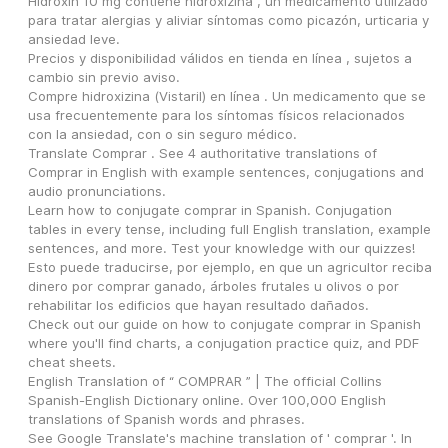
Hidroxin 10 mg contiene hidroxizina , un medicamento utilizado 
para tratar alergias y aliviar síntomas como picazón, urticaria y 
ansiedad leve.
Precios y disponibilidad válidos en tienda en línea , sujetos a 
cambio sin previo aviso.
Compre hidroxizina (Vistaril) en línea . Un medicamento que se 
usa frecuentemente para los síntomas físicos relacionados 
con la ansiedad, con o sin seguro médico.
Translate Comprar . See 4 authoritative translations of 
Comprar in English with example sentences, conjugations and 
audio pronunciations.
Learn how to conjugate comprar in Spanish. Conjugation 
tables in every tense, including full English translation, example 
sentences, and more. Test your knowledge with our quizzes!
Esto puede traducirse, por ejemplo, en que un agricultor reciba 
dinero por comprar ganado, árboles frutales u olivos o por 
rehabilitar los edificios que hayan resultado dañados.
Check out our guide on how to conjugate comprar in Spanish 
where you'll find charts, a conjugation practice quiz, and PDF 
cheat sheets.
English Translation of “ COMPRAR ” | The official Collins 
Spanish-English Dictionary online. Over 100,000 English 
translations of Spanish words and phrases.
See Google Translate's machine translation of ' comprar '. In 