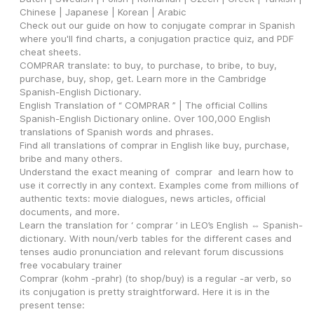
Chinese | Japanese | Korean | Arabic
Check out our guide on how to conjugate comprar in Spanish 
where you'll find charts, a conjugation practice quiz, and PDF 
cheat sheets.
COMPRAR translate: to buy, to purchase, to bribe, to buy, 
purchase, buy, shop, get. Learn more in the Cambridge 
Spanish-English Dictionary.
English Translation of “ COMPRAR ” | The official Collins 
Spanish-English Dictionary online. Over 100,000 English 
translations of Spanish words and phrases.
Find all translations of comprar in English like buy, purchase, 
bribe and many others.
Understand the exact meaning of  comprar  and learn how to 
use it correctly in any context. Examples come from millions of 
authentic texts: movie dialogues, news articles, official 
documents, and more.
Learn the translation for ‘ comprar ’ in LEO’s ­English ⇔ Spanish­ 
dictionary. With noun/verb tables for the different cases and 
tenses audio pronunciation and relevant forum discussions 
free vocabulary trainer
Comprar (kohm -prahr) (to shop/buy) is a regular -ar verb, so 
its conjugation is pretty straightforward. Here it is in the 
present tense: