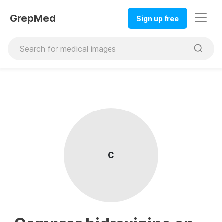
GrepMed
Sign up free
C