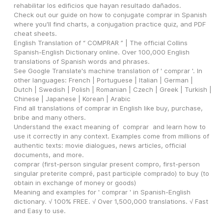
rehabilitar los edificios que hayan resultado dañados.
Check out our guide on how to conjugate comprar in Spanish 
where you'll find charts, a conjugation practice quiz, and PDF 
cheat sheets.
English Translation of “ COMPRAR ” | The official Collins 
Spanish-English Dictionary online. Over 100,000 English 
translations of Spanish words and phrases.
See Google Translate's machine translation of ' comprar '. In 
other languages: French | Portuguese | Italian | German | 
Dutch | Swedish | Polish | Romanian | Czech | Greek | Turkish | 
Chinese | Japanese | Korean | Arabic
Find all translations of comprar in English like buy, purchase, 
bribe and many others.
Understand the exact meaning of  comprar  and learn how to 
use it correctly in any context. Examples come from millions of 
authentic texts: movie dialogues, news articles, official 
documents, and more.
comprar (first-person singular present compro, first-person 
singular preterite compré, past participle comprado) to buy (to 
obtain in exchange of money or goods)
Meaning and examples for ' comprar ' in Spanish-English 
dictionary. √ 100% FREE. √ Over 1,500,000 translations. √ Fast 
and Easy to use.