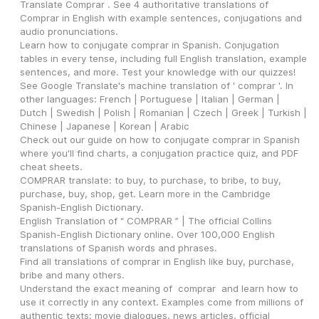
Translate Comprar . See 4 authoritative translations of 
Comprar in English with example sentences, conjugations and 
audio pronunciations.
Learn how to conjugate comprar in Spanish. Conjugation 
tables in every tense, including full English translation, example 
sentences, and more. Test your knowledge with our quizzes!
See Google Translate's machine translation of ' comprar '. In 
other languages: French | Portuguese | Italian | German | 
Dutch | Swedish | Polish | Romanian | Czech | Greek | Turkish | 
Chinese | Japanese | Korean | Arabic
Check out our guide on how to conjugate comprar in Spanish 
where you'll find charts, a conjugation practice quiz, and PDF 
cheat sheets.
COMPRAR translate: to buy, to purchase, to bribe, to buy, 
purchase, buy, shop, get. Learn more in the Cambridge 
Spanish-English Dictionary.
English Translation of “ COMPRAR ” | The official Collins 
Spanish-English Dictionary online. Over 100,000 English 
translations of Spanish words and phrases.
Find all translations of comprar in English like buy, purchase, 
bribe and many others.
Understand the exact meaning of  comprar  and learn how to 
use it correctly in any context. Examples come from millions of 
authentic texts: movie dialogues, news articles, official 