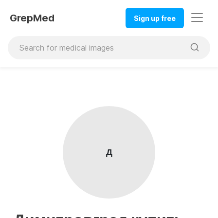
GrepMed
Sign up free
Д