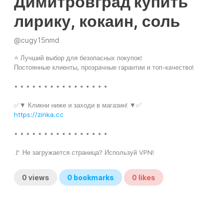
Димитровград купить
лирику, кокаин, соль
@
cugy15nmd
⭐ Лучший выбор для безопасных покупок!
Постоянные клиенты, прозрачные гарантии и топ-качество!
• • • • • • • • • • • • • • • •
✅▼ Кликни ниже и заходи в магазин! ▼✅
https://zinka.cc
• • • • • • • • • • • • • • • •
🚩 Не загружается страница? Используй VPN!
0
views
0
bookmarks
0
likes