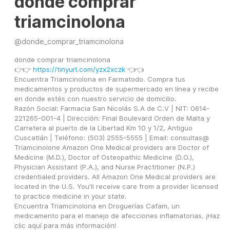
donde comprar
triamcinolona
@
donde_comprar_triamcinolona
donde comprar triamcinolona
👉👉 
https://tinyurl.com/yzx2xczk
 👈👈
Encuentra Triamcinolona en Farmatodo. Compra tus 
medicamentos y productos de supermercado en línea y recibe 
en donde estés con nuestro servicio de domicilio.
Razón Social: Farmacia San Nicolás S.A de C.V | NIT: 0614-
221265-001-4 | Dirección: Final Boulevard Orden de Malta y 
Carretera al puerto de la Libertad Km 10 y 1/2, Antiguo 
Cuscatlán | Teléfono: (503) 2555-5555 | Email: consultas@
Triamcinolone Amazon One Medical providers are Doctor of 
Medicine (M.D.), Doctor of Osteopathic Medicine (D.O.), 
Physician Assistant (P.A.), and Nurse Practitioner (N.P.) 
credentialed providers. All Amazon One Medical providers are 
located in the U.S. You'll receive care from a provider licensed 
to practice medicine in your state.
Encuentra Triamcinolona en Droguerías Cafam, un 
medicamento para el manejo de afecciones inflamatorias. ¡Haz 
clic aquí para más información!