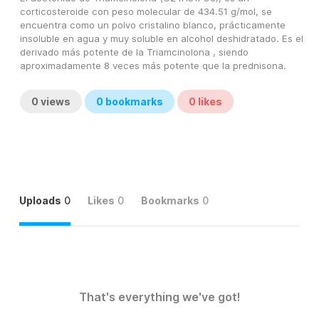
corticosteroide con peso molecular de 434.51 g/mol, se 
encuentra como un polvo cristalino blanco, prácticamente 
insoluble en agua y muy soluble en alcohol deshidratado. Es el 
derivado más potente de la Triamcinolona , siendo 
aproximadamente 8 veces más potente que la prednisona.
0
views
0
bookmarks
0
likes
Uploads
0
Likes
0
Bookmarks
0
That's everything we've got!