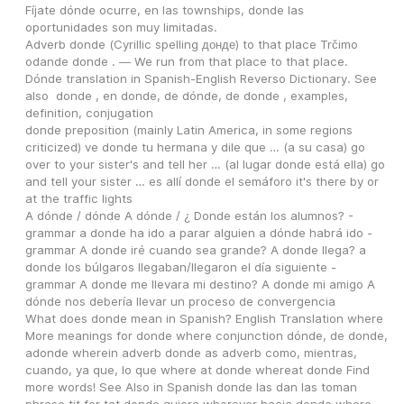
Fíjate dónde ocurre, en las townships, donde las 
oportunidades son muy limitadas.
Adverb donde (Cyrillic spelling донде) to that place Trčimo 
odande donde . ― We run from that place to that place.
Dónde translation in Spanish-English Reverso Dictionary. See 
also  donde , en donde, de dónde, de donde , examples, 
definition, conjugation
donde preposition (mainly Latin America, in some regions 
criticized) ve donde tu hermana y dile que … (a su casa) go 
over to your sister's and tell her … (al lugar donde está ella) go 
and tell your sister … es allí donde el semáforo it's there by or 
at the traffic lights
A dónde / dónde A dónde / ¿ Donde están los alumnos? - 
grammar a donde ha ido a parar alguien a dónde habrá ido - 
grammar A donde iré cuando sea grande? A donde llega? a 
donde los búlgaros llegaban/llegaron el día siguiente - 
grammar A donde me llevara mi destino? A donde mi amigo A 
dónde nos debería llevar un proceso de convergencia
What does donde mean in Spanish? English Translation where 
More meanings for donde where conjunction dónde, de donde, 
adonde wherein adverb donde as adverb como, mientras, 
cuando, ya que, lo que where at donde whereat donde Find 
more words! See Also in Spanish donde las dan las toman 