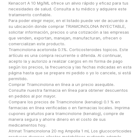
Kenacort A 10 Mg/ML ofrece un alivio rápido y eficaz para tus 
necesidades de salud. Consulta a tu médico y adquiere este 
tratamiento confiable.
Para poder elegir mejor, en el listado puede ver de acuerdo a 
su ubicación donde comprar TRIAMCINOLONA INYECTABLE, 
solicitar información, precios o una cotización a las empresas 
que venden, exportan, manejan, manufacturan, ofrecen o 
comercializan este producto.
Triamcinolona acetonida 0.1%. Corticosteroides topicos. Este 
artículo es una compra recurrente o diferida. Al continuar, 
acepto la y autorizo a realizar cargos en mi forma de pago 
según los precios, la frecuencia y las fechas indicadas en esta 
página hasta que se prepare mi pedido o yo lo cancele, si está 
permitido.
Comprar Triamcinolona en línea a un precio asequible. 
Consulte nuestra farmacia en línea para obtener descuentos 
en pedidos al por mayor.
Compare los precios de Triamcinolone (kenalog) 0.1 % en 
farmacias en línea verificadas o en farmacias locales. Imprima 
cupones gratuitos para triamcinolone (kenalog), compre de 
manera segura y ahorre dinero en el costo de sus 
medicamentos hoy.
Atrinat Triamcinolona 20 mg Ampolla 1 mL Los glucocorticoides 
producen diversos efectos metabólicos pudiendo además 