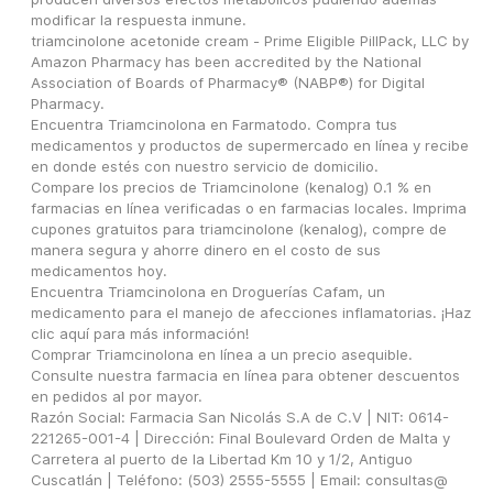
modificar la respuesta inmune.
triamcinolone acetonide cream - Prime Eligible PillPack, LLC by 
Amazon Pharmacy has been accredited by the National 
Association of Boards of Pharmacy® (NABP®) for Digital 
Pharmacy.
Encuentra Triamcinolona en Farmatodo. Compra tus 
medicamentos y productos de supermercado en línea y recibe 
en donde estés con nuestro servicio de domicilio.
Compare los precios de Triamcinolone (kenalog) 0.1 % en 
farmacias en línea verificadas o en farmacias locales. Imprima 
cupones gratuitos para triamcinolone (kenalog), compre de 
manera segura y ahorre dinero en el costo de sus 
medicamentos hoy.
Encuentra Triamcinolona en Droguerías Cafam, un 
medicamento para el manejo de afecciones inflamatorias. ¡Haz 
clic aquí para más información!
Comprar Triamcinolona en línea a un precio asequible. 
Consulte nuestra farmacia en línea para obtener descuentos 
en pedidos al por mayor.
Razón Social: Farmacia San Nicolás S.A de C.V | NIT: 0614-
221265-001-4 | Dirección: Final Boulevard Orden de Malta y 
Carretera al puerto de la Libertad Km 10 y 1/2, Antiguo 
Cuscatlán | Teléfono: (503) 2555-5555 | Email: consultas@