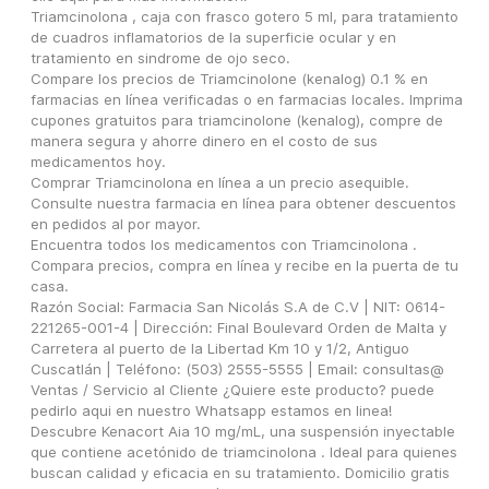
Triamcinolona , caja con frasco gotero 5 ml, para tratamiento 
de cuadros inflamatorios de la superficie ocular y en 
tratamiento en sindrome de ojo seco.
Compare los precios de Triamcinolone (kenalog) 0.1 % en 
farmacias en línea verificadas o en farmacias locales. Imprima 
cupones gratuitos para triamcinolone (kenalog), compre de 
manera segura y ahorre dinero en el costo de sus 
medicamentos hoy.
Comprar Triamcinolona en línea a un precio asequible. 
Consulte nuestra farmacia en línea para obtener descuentos 
en pedidos al por mayor.
Encuentra todos los medicamentos con Triamcinolona . 
Compara precios, compra en línea y recibe en la puerta de tu 
casa.
Razón Social: Farmacia San Nicolás S.A de C.V | NIT: 0614-
221265-001-4 | Dirección: Final Boulevard Orden de Malta y 
Carretera al puerto de la Libertad Km 10 y 1/2, Antiguo 
Cuscatlán | Teléfono: (503) 2555-5555 | Email: consultas@
Ventas / Servicio al Cliente ¿Quiere este producto? puede 
pedirlo aqui en nuestro Whatsapp estamos en linea!
Descubre Kenacort Aia 10 mg/mL, una suspensión inyectable 
que contiene acetónido de triamcinolona . Ideal para quienes 
buscan calidad y eficacia en su tratamiento. Domicilio gratis 