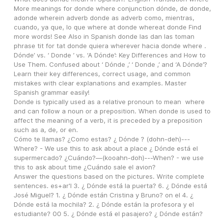
More meanings for donde where conjunction dónde, de donde, 
adonde wherein adverb donde as adverb como, mientras, 
cuando, ya que, lo que where at donde whereat donde Find 
more words! See Also in Spanish donde las dan las toman 
phrase tit for tat donde quiera wherever hacia donde where .
Dónde’ vs. ‘ Donde ’ vs. ‘A Dónde’: Key Differences and How to 
Use Them. Confused about ‘ Dónde ,’ ‘ Donde ,’ and ‘A Dónde’? 
Learn their key differences, correct usage, and common 
mistakes with clear explanations and examples. Master 
Spanish grammar easily!
Donde is typically used as a relative pronoun to mean  where  
and can follow a noun or a preposition. When donde is used to 
affect the meaning of a verb, it is preceded by a preposition 
such as a, de, or en.
Cómo te llamas? ¿Como estas? ¿ Dónde ? (dohn-deh)---
Where? - We use this to ask about a place ¿ Dónde está el 
supermercado? ¿Cuándo?—(kooahn-doh)---When? - we use 
this to ask about time ¿Cuándo sale el avion?
Answer the questions based on the pictures. Write complete 
sentences. es+ar'l 3. ¿ Dónde está la puerta? 6. ¿ Dónde está 
José Miguel? 1. ¿ Dónde están Cristina y Bruno? on el 4. ¿ 
Dónde está la mochila? 2. ¿ Dónde están la profesora y el 
estudiante? 00 5. ¿ Dónde está el pasajero? ¿ Dónde están?