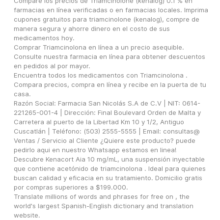
Compare los precios de Triamcinolone (kenalog) 0.1 % en 
farmacias en línea verificadas o en farmacias locales. Imprima 
cupones gratuitos para triamcinolone (kenalog), compre de 
manera segura y ahorre dinero en el costo de sus 
medicamentos hoy.
Comprar Triamcinolona en línea a un precio asequible. 
Consulte nuestra farmacia en línea para obtener descuentos 
en pedidos al por mayor.
Encuentra todos los medicamentos con Triamcinolona . 
Compara precios, compra en línea y recibe en la puerta de tu 
casa.
Razón Social: Farmacia San Nicolás S.A de C.V | NIT: 0614-
221265-001-4 | Dirección: Final Boulevard Orden de Malta y 
Carretera al puerto de la Libertad Km 10 y 1/2, Antiguo 
Cuscatlán | Teléfono: (503) 2555-5555 | Email: consultas@
Ventas / Servicio al Cliente ¿Quiere este producto? puede 
pedirlo aqui en nuestro Whatsapp estamos en linea!
Descubre Kenacort Aia 10 mg/mL, una suspensión inyectable 
que contiene acetónido de triamcinolona . Ideal para quienes 
buscan calidad y eficacia en su tratamiento. Domicilio gratis 
por compras superiores a $199.000.
Translate millions of words and phrases for free on , the 
world's largest Spanish-English dictionary and translation 
website.