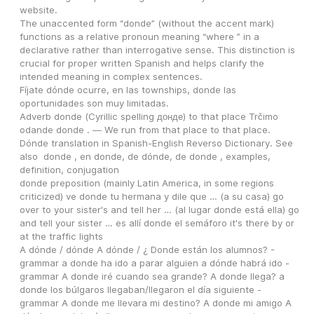
website.
The unaccented form “donde” (without the accent mark) 
functions as a relative pronoun meaning “where ” in a 
declarative rather than interrogative sense. This distinction is 
crucial for proper written Spanish and helps clarify the 
intended meaning in complex sentences.
Fíjate dónde ocurre, en las townships, donde las 
oportunidades son muy limitadas.
Adverb donde (Cyrillic spelling донде) to that place Trčimo 
odande donde . ― We run from that place to that place.
Dónde translation in Spanish-English Reverso Dictionary. See 
also  donde , en donde, de dónde, de donde , examples, 
definition, conjugation
donde preposition (mainly Latin America, in some regions 
criticized) ve donde tu hermana y dile que … (a su casa) go 
over to your sister's and tell her … (al lugar donde está ella) go 
and tell your sister … es allí donde el semáforo it's there by or 
at the traffic lights
A dónde / dónde A dónde / ¿ Donde están los alumnos? - 
grammar a donde ha ido a parar alguien a dónde habrá ido - 
grammar A donde iré cuando sea grande? A donde llega? a 
donde los búlgaros llegaban/llegaron el día siguiente - 
grammar A donde me llevara mi destino? A donde mi amigo A 