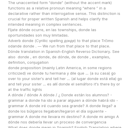
The unaccented form “donde” (without the accent mark) 
functions as a relative pronoun meaning “where ” in a 
declarative rather than interrogative sense. This distinction is 
crucial for proper written Spanish and helps clarify the 
intended meaning in complex sentences.
Fíjate dónde ocurre, en las townships, donde las 
oportunidades son muy limitadas.
Adverb donde (Cyrillic spelling донде) to that place Trčimo 
odande donde . ― We run from that place to that place.
Dónde translation in Spanish-English Reverso Dictionary. See 
also  donde , en donde, de dónde, de donde , examples, 
definition, conjugation
donde preposition (mainly Latin America, in some regions 
criticized) ve donde tu hermana y dile que … (a su casa) go 
over to your sister's and tell her … (al lugar donde está ella) go 
and tell your sister … es allí donde el semáforo it's there by or 
at the traffic lights
A dónde / dónde A dónde / ¿ Donde están los alumnos? - 
grammar a donde ha ido a parar alguien a dónde habrá ido - 
grammar A donde iré cuando sea grande? A donde llega? a 
donde los búlgaros llegaban/llegaron el día siguiente - 
grammar A donde me llevara mi destino? A donde mi amigo A 
dónde nos debería llevar un proceso de convergencia
What does donde mean in Spanish? English Translation where 