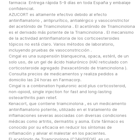
farmacia ️ Entrega rápida 5-9 días en toda España y embalaje 
confidencial.
AZUCORT es altamente efectivo debido al efecto 
antiinflamatorio , antiprurítico, antialérgico y vasoconstrictor 
del acetónido de Triamcinolona . El acetónido de Triamcinolona 
es el derivado más potente de la Triamcinolona . El mecanismo 
de la actividad antiinflamatoria de los corticoesteroides 
tópicos no está claro. Varios métodos de laboratorio, 
incluyendo pruebas de vasoconstricción .
Cingal es una suspensión blanquecina, opaca, estéril, de un 
solo uso, de un gel de ácido hialurónico (HA) reticulado con 
corticosteroide agregado (hexacetónido de triamcinolona ).
Consulta precios de medicamentos y realiza pedidos a 
domicilio las 24 horas en Farmacorp.
Cingal is a combination hyaluronic acid plus corticosteroid, 
non-opioid, single injection for fast and long-lasting 
osteoarthritis pain relief.
Kenacort, que contiene triamcinolona , es un medicamento 
antiinflamatorio potente, utilizado en el tratamiento de 
inflamaciones severas asociadas con diversas condiciones 
médicas como artritis, dermatitis y asma. Este fármaco es 
conocido por su eficacia en reducir los síntomas de 
inflamación y aliviar el malestar en los pacientes.
El acetónido de Triamcinolona (C24H31FO6), es un 