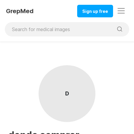
GrepMed
Sign up free
D