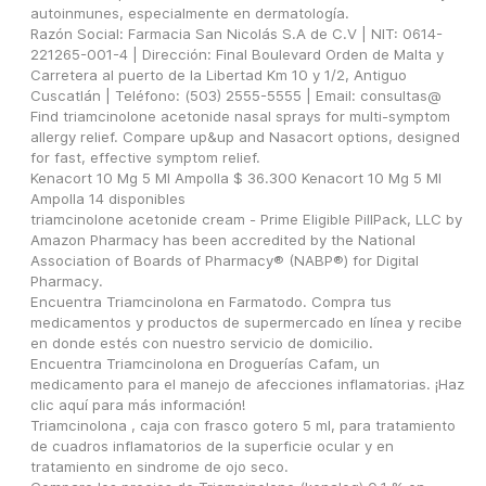
autoinmunes, especialmente en dermatología.
Razón Social: Farmacia San Nicolás S.A de C.V | NIT: 0614-
221265-001-4 | Dirección: Final Boulevard Orden de Malta y 
Carretera al puerto de la Libertad Km 10 y 1/2, Antiguo 
Cuscatlán | Teléfono: (503) 2555-5555 | Email: consultas@
Find triamcinolone acetonide nasal sprays for multi-symptom 
allergy relief. Compare up&up and Nasacort options, designed 
for fast, effective symptom relief.
Kenacort 10 Mg 5 Ml Ampolla $ 36.300 Kenacort 10 Mg 5 Ml 
Ampolla 14 disponibles
triamcinolone acetonide cream - Prime Eligible PillPack, LLC by 
Amazon Pharmacy has been accredited by the National 
Association of Boards of Pharmacy® (NABP®) for Digital 
Pharmacy.
Encuentra Triamcinolona en Farmatodo. Compra tus 
medicamentos y productos de supermercado en línea y recibe 
en donde estés con nuestro servicio de domicilio.
Encuentra Triamcinolona en Droguerías Cafam, un 
medicamento para el manejo de afecciones inflamatorias. ¡Haz 
clic aquí para más información!
Triamcinolona , caja con frasco gotero 5 ml, para tratamiento 
de cuadros inflamatorios de la superficie ocular y en 
tratamiento en sindrome de ojo seco.