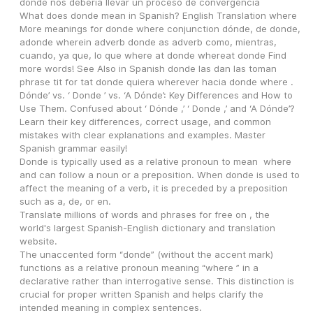
dónde nos debería llevar un proceso de convergencia
What does donde mean in Spanish? English Translation where 
More meanings for donde where conjunction dónde, de donde, 
adonde wherein adverb donde as adverb como, mientras, 
cuando, ya que, lo que where at donde whereat donde Find 
more words! See Also in Spanish donde las dan las toman 
phrase tit for tat donde quiera wherever hacia donde where .
Dónde’ vs. ‘ Donde ’ vs. ‘A Dónde’: Key Differences and How to 
Use Them. Confused about ‘ Dónde ,’ ‘ Donde ,’ and ‘A Dónde’? 
Learn their key differences, correct usage, and common 
mistakes with clear explanations and examples. Master 
Spanish grammar easily!
Donde is typically used as a relative pronoun to mean  where  
and can follow a noun or a preposition. When donde is used to 
affect the meaning of a verb, it is preceded by a preposition 
such as a, de, or en.
Translate millions of words and phrases for free on , the 
world's largest Spanish-English dictionary and translation 
website.
The unaccented form “donde” (without the accent mark) 
functions as a relative pronoun meaning “where ” in a 
declarative rather than interrogative sense. This distinction is 
crucial for proper written Spanish and helps clarify the 
intended meaning in complex sentences.