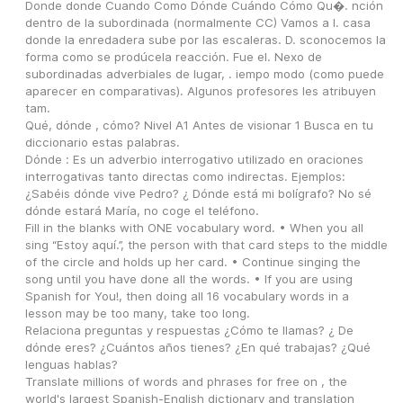
Donde donde Cuando Como Dónde Cuándo Cómo Qu�. nción 
dentro de la subordinada (normalmente CC) Vamos a l. casa 
donde la enredadera sube por las escaleras. D. sconocemos la 
forma como se prodúcela reacción. Fue el. Nexo de 
subordinadas adverbiales de lugar, . iempo modo (como puede 
aparecer en comparativas). Algunos profesores les atribuyen 
tam.
Qué, dónde , cómo? Nivel A1 Antes de visionar 1 Busca en tu 
diccionario estas palabras.
Dónde : Es un adverbio interrogativo utilizado en oraciones 
interrogativas tanto directas como indirectas. Ejemplos: 
¿Sabéis dónde vive Pedro? ¿ Dónde está mi bolígrafo? No sé 
dónde estará María, no coge el teléfono.
Fill in the blanks with ONE vocabulary word. • When you all 
sing “Estoy aquí.”, the person with that card steps to the middle 
of the circle and holds up her card. • Continue singing the 
song until you have done all the words. • If you are using 
Spanish for You!, then doing all 16 vocabulary words in a 
lesson may be too many, take too long.
Relaciona preguntas y respuestas ¿Cómo te llamas? ¿ De 
dónde eres? ¿Cuántos años tienes? ¿En qué trabajas? ¿Qué 
lenguas hablas?
Translate millions of words and phrases for free on , the 
world's largest Spanish-English dictionary and translation 