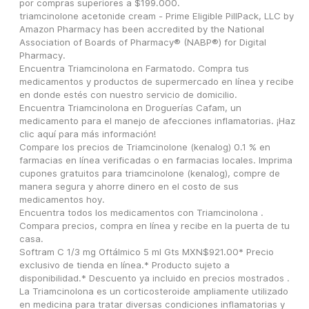
por compras superiores a $199.000.
triamcinolone acetonide cream - Prime Eligible PillPack, LLC by 
Amazon Pharmacy has been accredited by the National 
Association of Boards of Pharmacy® (NABP®) for Digital 
Pharmacy.
Encuentra Triamcinolona en Farmatodo. Compra tus 
medicamentos y productos de supermercado en línea y recibe 
en donde estés con nuestro servicio de domicilio.
Encuentra Triamcinolona en Droguerías Cafam, un 
medicamento para el manejo de afecciones inflamatorias. ¡Haz 
clic aquí para más información!
Compare los precios de Triamcinolone (kenalog) 0.1 % en 
farmacias en línea verificadas o en farmacias locales. Imprima 
cupones gratuitos para triamcinolone (kenalog), compre de 
manera segura y ahorre dinero en el costo de sus 
medicamentos hoy.
Encuentra todos los medicamentos con Triamcinolona . 
Compara precios, compra en línea y recibe en la puerta de tu 
casa.
Softram C 1/3 mg Oftálmico 5 ml Gts MXN$921.00* Precio 
exclusivo de tienda en línea.* Producto sujeto a 
disponibilidad.* Descuento ya incluido en precios mostrados .
La Triamcinolona es un corticosteroide ampliamente utilizado 
en medicina para tratar diversas condiciones inflamatorias y 