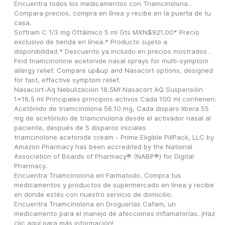
Encuentra todos los medicamentos con Triamcinolona . 
Compara precios, compra en línea y recibe en la puerta de tu 
casa.
Softram C 1/3 mg Oftálmico 5 ml Gts MXN$921.00* Precio 
exclusivo de tienda en línea.* Producto sujeto a 
disponibilidad.* Descuento ya incluido en precios mostrados .
Find triamcinolone acetonide nasal sprays for multi-symptom 
allergy relief. Compare up&up and Nasacort options, designed 
for fast, effective symptom relief.
Nasacort-Aq Nebulizacion 16.5Ml Nasacort AQ Suspensión 
1x16.5 ml Principales principios activos Cada 100 ml contienen: 
Acetónido de triamcinolona 56.10 mg, Cada disparo libera 55 
mg de acetónido de triamcinolona desde el activador nasal al 
paciente, después de 5 disparos iniciales
triamcinolone acetonide cream - Prime Eligible PillPack, LLC by 
Amazon Pharmacy has been accredited by the National 
Association of Boards of Pharmacy® (NABP®) for Digital 
Pharmacy.
Encuentra Triamcinolona en Farmatodo. Compra tus 
medicamentos y productos de supermercado en línea y recibe 
en donde estés con nuestro servicio de domicilio.
Encuentra Triamcinolona en Droguerías Cafam, un 
medicamento para el manejo de afecciones inflamatorias. ¡Haz 
clic aquí para más información!