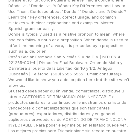
phrase tit for tat donde quiera wherever hacia donde where .
Dónde’ vs. ‘ Donde ’ vs. ‘A Dónde’: Key Differences and How to 
Use Them. Confused about ‘ Dónde ,’ ‘ Donde ,’ and ‘A Dónde’? 
Learn their key differences, correct usage, and common 
mistakes with clear explanations and examples. Master 
Spanish grammar easily!
Donde is typically used as a relative pronoun to mean  where  
and can follow a noun or a preposition. When donde is used to 
affect the meaning of a verb, it is preceded by a preposition 
such as a, de, or en.
Razón Social: Farmacia San Nicolás S.A de C.V | NIT: 0614-
221265-001-4 | Dirección: Final Boulevard Orden de Malta y 
Carretera al puerto de la Libertad Km 10 y 1/2, Antiguo 
Cuscatlán | Teléfono: (503) 2555-5555 | Email: consultas@
We would like to show you a description here but the site won’t 
allow us.
Si usted desea saber quién vende, comercializa, distribuye u 
ofrece ACETONIDO DE TRIAMCINOLONA INYECTABLE o 
productos similares, a continuación le mostramos una lista de 
vendedores o comercializadores que son fabricantes 
(productores), exportadores, distribuidores y en general 
suplidores / proveedores de ACETONIDO DE TRIAMCINOLONA 
INYECTABLE . Para poder elegir mejor, en el listado puede ver .
Los mejores precios para Triamcinolone sin receta en nuestra 