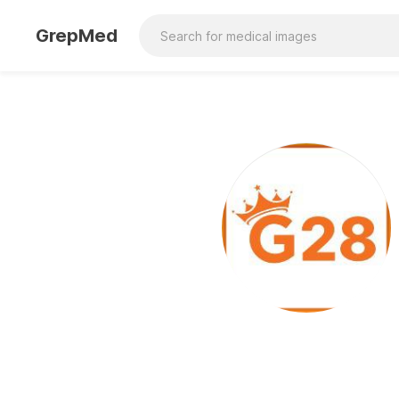
GrepMed