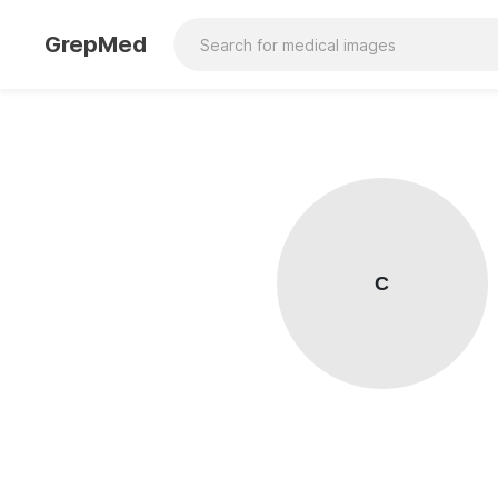
GrepMed
С