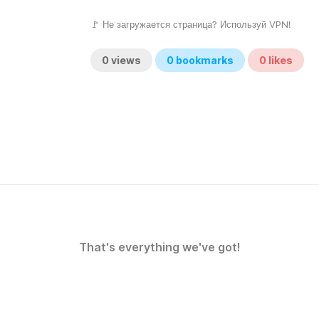
🚩 Не загружается страница? Используй VPN!
0
views
0
bookmarks
0
likes
That's everything we've got!