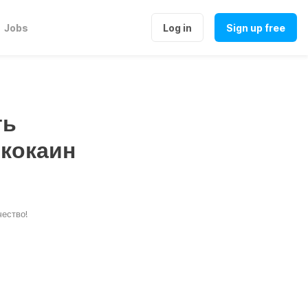
Jobs
Log in
Sign up free
ть
 кокаин
чество!