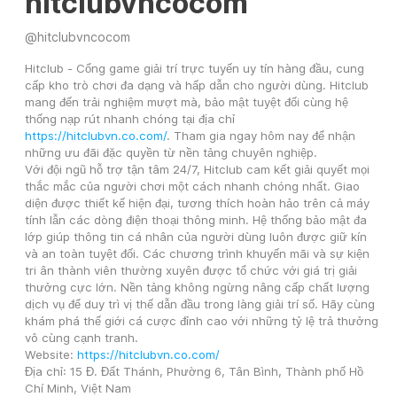
hitclubvncocom
@
hitclubvncocom
Hitclub - Cổng game giải trí trực tuyến uy tín hàng đầu, cung 
cấp kho trò chơi đa dạng và hấp dẫn cho người dùng. Hitclub 
mang đến trải nghiệm mượt mà, bảo mật tuyệt đối cùng hệ 
thống nạp rút nhanh chóng tại địa chỉ 
https://hitclubvn.co.com/
. Tham gia ngay hôm nay để nhận 
những ưu đãi đặc quyền từ nền tảng chuyên nghiệp.
Với đội ngũ hỗ trợ tận tâm 24/7, Hitclub cam kết giải quyết mọi 
thắc mắc của người chơi một cách nhanh chóng nhất. Giao 
diện được thiết kế hiện đại, tương thích hoàn hảo trên cả máy 
tính lẫn các dòng điện thoại thông minh. Hệ thống bảo mật đa 
lớp giúp thông tin cá nhân của người dùng luôn được giữ kín 
và an toàn tuyệt đối. Các chương trình khuyến mãi và sự kiện 
tri ân thành viên thường xuyên được tổ chức với giá trị giải 
thưởng cực lớn. Nền tảng không ngừng nâng cấp chất lượng 
dịch vụ để duy trì vị thế dẫn đầu trong làng giải trí số. Hãy cùng 
khám phá thế giới cá cược đỉnh cao với những tỷ lệ trả thưởng 
vô cùng cạnh tranh.
Website: 
https://hitclubvn.co.com/
Địa chỉ: 15 Đ. Đất Thánh, Phường 6, Tân Bình, Thành phố Hồ 
Chí Minh, Việt Nam