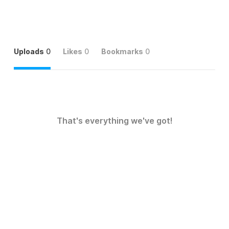
Uploads
0
Likes
0
Bookmarks
0
That's everything we've got!