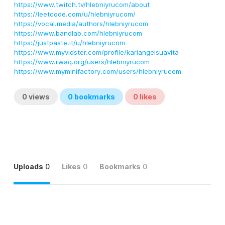
https://www.twitch.tv/hlebniyrucom/about
https://leetcode.com/u/hlebniyrucom/
https://vocal.media/authors/hlebniyrucom
https://www.bandlab.com/hlebniyrucom
https://justpaste.it/u/hlebniyrucom
https://www.myvidster.com/profile/kariangelsuavita
https://www.rwaq.org/users/hlebniyrucom
https://www.myminifactory.com/users/hlebniyrucom
0
views
0
bookmarks
0
likes
Uploads
0
Likes
0
Bookmarks
0