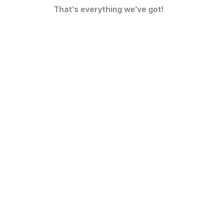
That's everything we've got!