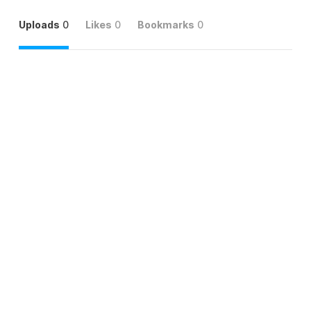
Uploads
0
Likes
0
Bookmarks
0