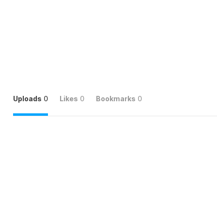
Uploads
0
Likes
0
Bookmarks
0