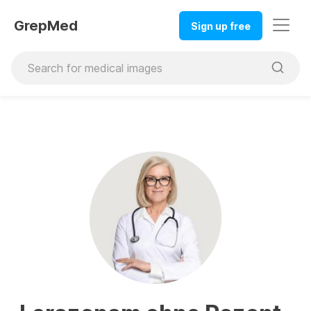
GrepMed
Sign up free