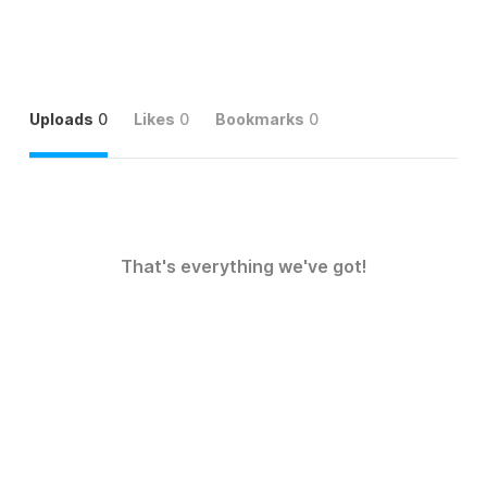
Uploads
0
Likes
0
Bookmarks
0
That's everything we've got!