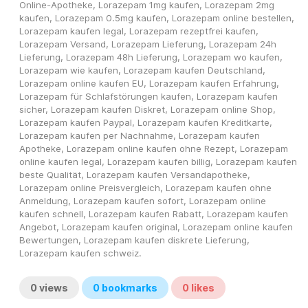
Online-Apotheke, Lorazepam 1mg kaufen, Lorazepam 2mg 
kaufen, Lorazepam 0.5mg kaufen, Lorazepam online bestellen, 
Lorazepam kaufen legal, Lorazepam rezeptfrei kaufen, 
Lorazepam Versand, Lorazepam Lieferung, Lorazepam 24h 
Lieferung, Lorazepam 48h Lieferung, Lorazepam wo kaufen, 
Lorazepam wie kaufen, Lorazepam kaufen Deutschland, 
Lorazepam online kaufen EU, Lorazepam kaufen Erfahrung, 
Lorazepam für Schlafstörungen kaufen, Lorazepam kaufen 
sicher, Lorazepam kaufen Diskret, Lorazepam online Shop, 
Lorazepam kaufen Paypal, Lorazepam kaufen Kreditkarte, 
Lorazepam kaufen per Nachnahme, Lorazepam kaufen 
Apotheke, Lorazepam online kaufen ohne Rezept, Lorazepam 
online kaufen legal, Lorazepam kaufen billig, Lorazepam kaufen 
beste Qualität, Lorazepam kaufen Versandapotheke, 
Lorazepam online Preisvergleich, Lorazepam kaufen ohne 
Anmeldung, Lorazepam kaufen sofort, Lorazepam online 
kaufen schnell, Lorazepam kaufen Rabatt, Lorazepam kaufen 
Angebot, Lorazepam kaufen original, Lorazepam online kaufen 
Bewertungen, Lorazepam kaufen diskrete Lieferung, 
Lorazepam kaufen schweiz.
0
views
0
bookmarks
0
likes