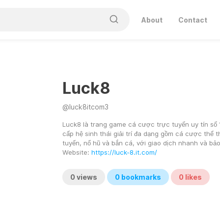
About
Contact
Luck8
@
luck8itcom3
Luck8 là trang game cá cược trực tuyến uy tín số 
cấp hệ sinh thái giải trí đa dạng gồm cá cược thể t
tuyến, nổ hũ và bắn cá, với giao dịch nhanh và bả
Website: 
https://luck-8.it.com/
0
views
0
bookmarks
0
likes