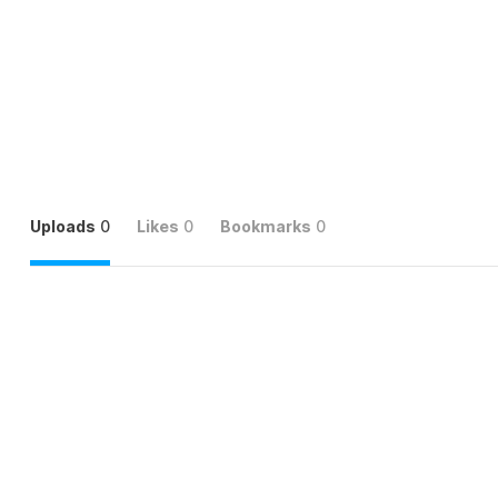
Uploads
0
Likes
0
Bookmarks
0