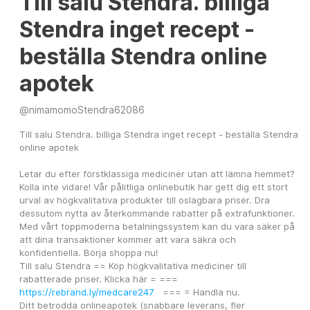
Till salu Stendra. billiga
Stendra inget recept -
beställa Stendra online
apotek
@
nimamomoStendra62086
Till salu Stendra. billiga Stendra inget recept - beställa Stendra 
online apotek
Letar du efter förstklassiga mediciner utan att lämna hemmet? 
Kolla inte vidare! Vår pålitliga onlinebutik har gett dig ett stort 
urval av högkvalitativa produkter till oslagbara priser. Dra 
dessutom nytta av återkommande rabatter på extrafunktioner. 
Med vårt toppmoderna betalningssystem kan du vara säker på 
att dina transaktioner kommer att vara säkra och 
konfidentiella. Börja shoppa nu!
Till salu Stendra == Köp högkvalitativa mediciner till 
rabatterade priser. Klicka här = ===   
https://rebrand.ly/medcare247
   === = Handla nu.
Ditt betrodda onlineapotek (snabbare leverans, fler 