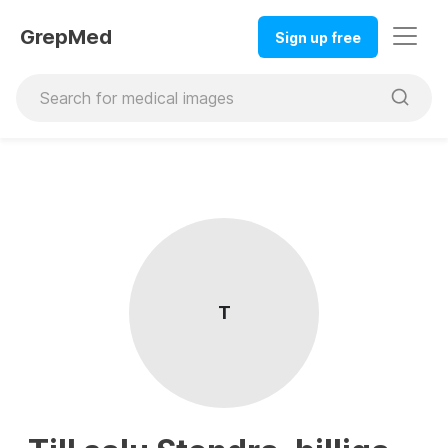
GrepMed
Sign up free
T