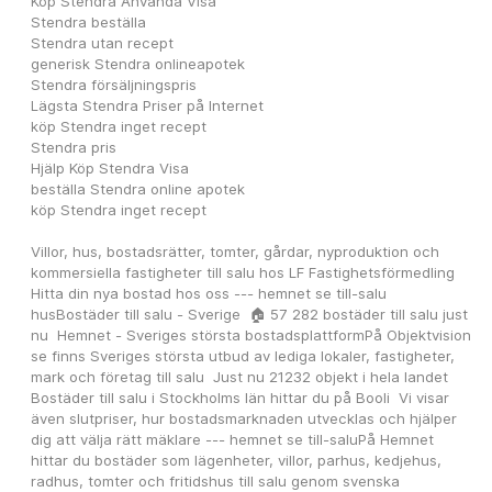
Köp Stendra Använda Visa
Stendra beställa
Stendra utan recept 
generisk Stendra onlineapotek
Stendra försäljningspris
Lägsta Stendra Priser på Internet
köp Stendra inget recept
Stendra pris
Hjälp Köp Stendra Visa
beställa Stendra online apotek
köp Stendra inget recept
Villor, hus, bostadsrätter, tomter, gårdar, nyproduktion och 
kommersiella fastigheter till salu hos LF Fastighetsförmedling  
Hitta din nya bostad hos oss --- hemnet se till-salu 
husBostäder till salu - Sverige  🏠 57 282 bostäder till salu just 
nu  Hemnet - Sveriges största bostadsplattformPå Objektvision 
se finns Sveriges största utbud av lediga lokaler, fastigheter, 
mark och företag till salu  Just nu 21232 objekt i hela landet 
Bostäder till salu i Stockholms län hittar du på Booli  Vi visar 
även slutpriser, hur bostadsmarknaden utvecklas och hjälper 
dig att välja rätt mäklare --- hemnet se till-saluPå Hemnet 
hittar du bostäder som lägenheter, villor, parhus, kedjehus, 
radhus, tomter och fritidshus till salu genom svenska 