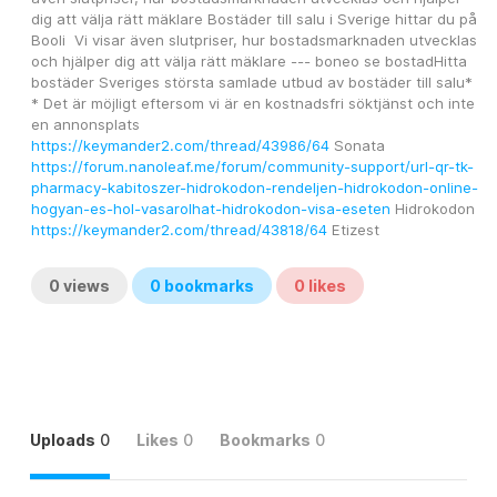
dig att välja rätt mäklare Bostäder till salu i Sverige hittar du på 
Booli  Vi visar även slutpriser, hur bostadsmarknaden utvecklas 
och hjälper dig att välja rätt mäklare --- boneo se bostadHitta 
bostäder Sveriges största samlade utbud av bostäder till salu* 
* Det är möjligt eftersom vi är en kostnadsfri söktjänst och inte 
en annonsplats 
https://keymander2.com/thread/43986/64
 Sonata
https://forum.nanoleaf.me/forum/community-support/url-qr-tk-
pharmacy-kabitoszer-hidrokodon-rendeljen-hidrokodon-online-
hogyan-es-hol-vasarolhat-hidrokodon-visa-eseten
 Hidrokodon
https://keymander2.com/thread/43818/64
 Etizest
0
views
0
bookmarks
0
likes
Uploads
0
Likes
0
Bookmarks
0