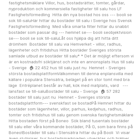
fastighetsmäklare Villor, hus, bostadsrätter, tomter, gårdar, 
nyproduktion och kommersiella fastigheter till salu hos LF 
Fastighetsförmedling  Hitta din nya bostad hos oss --- booli se 
sok till-saluHär hittar du bostäder till salu i Sverige hos Svensk 
Fastighetsförmedling  Med våra smarta filter hittar du snabbt 
bostäder som passar dig --- hemnet se--- booli seobjektvision 
se--- booli se sok till-saluLåt oss hjälpa dig att hitta ditt 
drömhem  Bostäder till salu via Hemverket - villor, radhus, 
lägenheter och fritidshus Hitta bostäder Sveriges största 
samlade utbud av bostäder till salu* * Det är möjligt eftersom vi 
är en kostnadsfri söktjänst och inte en annonsplats Hus till salu 
- Sverige  🏠 22 452 hus till salu just nu  Hemnet - Sveriges 
största bostadsplattformVälkommen till denna enplansvilla med 
källare i populära Stensätra, beläget på en stor tomt med bra 
läge  Entréplanet består av hall, kök med matplats, vard   --- 
lansfast se till-saluBostäder till salu - Sverige  🏠 57 282 
bostäder till salu just nu  Hemnet - Sveriges största 
bostadsplattform--- svenskfast se bostadPå Hemnet hittar du 
bostäder som lägenheter, villor, parhus, kedjehus, radhus, 
tomter och fritidshus till salu genom svenska fastighetsmäklare 
Hitta bostaden först på Boneo  Sök bland tusentals bostäder 
till salu eller våra kommande bostäder, På G, som bara finns på 
Boneo!Bostäder till salu i Stensätra hittar du på Booli  Vi visar 
även slutpriser, hur bostadsmarknaden utvecklas och hjälper 