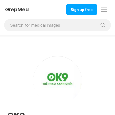
GrepMed
Sign up free