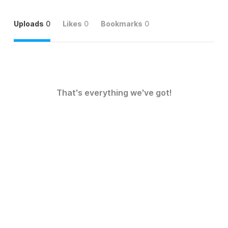
Uploads
0
Likes
0
Bookmarks
0
That's everything we've got!