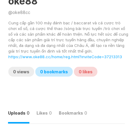
oke88
@
oke88cc
Cung cấp gần 100 máy đánh bạc / baccarat và cá cược trò 
chơi xổ số, cá cược thể thao /sòng bài trực tuyến /trò chơi xổ 
số và các sản phẩm khác để hoàn thiện. Nỗ lực hết sức để cung 
cấp các sản phẩm giải trí trực tuyến hàng đầu, chuyên nghiệp 
nhất, đa dạng và đa dạng nhất của Châu Á, để tạo ra nền tảng 
giải trí trực tuyến ổn định và tốt nhất thế giới. 
https://www.oke88.cc/home/reg.html?inviteCode=37213313
0
views
0
bookmarks
0
likes
Uploads
0
Likes
0
Bookmarks
0