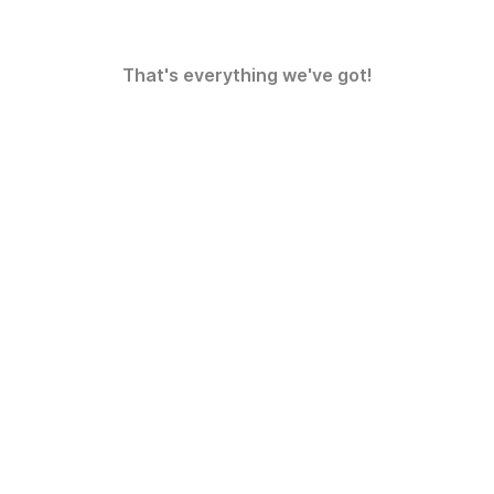
That's everything we've got!