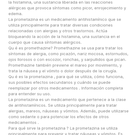
la histamina, una sustancia liberada en las reacciones 
alérgicas que provoca síntomas como picor, enrojecimiento y 
edema.
La prometazina es un medicamento antihistamínico que se 
utiliza principalmente para tratar diversas condiciones 
relacionadas con alergias y otros trastornos. Actúa 
bloqueando la acción de la histamina, una sustancia en el 
cuerpo que causa síntomas alérgicos.
Qu é es promethazine? Promethazine se usa para tratar los 
síntomas de alergia, como picazón, nariz mocosa, estornudos, 
ojos llorosos o con escozor, ronchas, y sarpullidos que pican. 
Promethazine también previene el mareo por movimiento, y 
trata la náusea y el vómito o dolor después de la cirugía.
Qu é es la prometazina , para qué se utiliza, cómo funciona, 
sus posibles efectos secundarios y cuándo se puede 
reemplazar por otros medicamentos . Información completa 
para entender su uso.
La prometazina es un medicamento que pertenece a la clase 
de antihistamínicos. Se utiliza principalmente para tratar 
alergias, mareos, náuseas y vómitos. Además, puede utilizarse 
como sedante o para potenciar los efectos de otros 
medicamentos .
Para qué sirve la prometazina ? La prometazina se utiliza 
principalmente para prevenir y tratar náuseas y vómitos. Es 