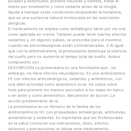
picazón y estornudos, prevenir náuseas y vómitos, tratar el 
mareo por movimiento y como sedante antes de la cirugía. 
Ayuda a manejar estas condiciones bloqueando la histamina, 
que es una sustancia natural involucrada en las reacciones 
alérgicas.
El medicamento se emplea como antialérgico tanto por vía oral 
como aplicada en crema. También puede tener fuertes efectos 
sedantes y, en algunos países, se prescribe para el insomnio 
cuando las benzodiazepinas están contraindicadas. 2 Al igual 
que con la difenhidramina, la prometazina disminuye la latencia 
del sueño pero no aumenta el tiempo total de sueño. Ambos 
compuestos son .
DESCRIPCION La prometazina es una fenotiazina que , sin 
embargo, no tiene efectos neurolépticos. Es una antihistamina 
H1 con efectos anticolinérgicos, sedantes y antiméticos, con 
una débil actividad como anestésico local. Se utiliza sobre 
todo para prevenir los mareos asociados a los viajes en barco 
o en avión y como antiemético. Mecanismo de acción: La 
acción predominante de la .
La prometazina es un fármaco de la familia de los 
antihistamínicos H1, con propiedades antialérgicas, antitusivas, 
antieméticas y sedantes. Es importante que los Profesionales 
en la salud conozcan sus indicaciones, dosis, efectos 
adversos y precauciones al utilizar este medicamento .