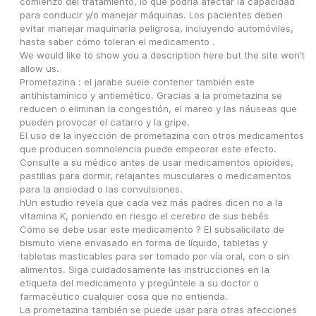
comienzo del tratamiento, lo que podría afectar la capacidad 
para conducir y/o manejar máquinas. Los pacientes deben 
evitar manejar maquinaria peligrosa, incluyendo automóviles, 
hasta saber cómo toleran el medicamento .
We would like to show you a description here but the site won’t 
allow us.
Prometazina : el jarabe suele contener también este 
antihistamínico y antiemético. Gracias a la prometazina se 
reducen o eliminan la congestión, el mareo y las náuseas que 
pueden provocar el catarro y la gripe.
El uso de la inyección de prometazina con otros medicamentos 
que producen somnolencia puede empeorar este efecto. 
Consulte a su médico antes de usar medicamentos opioides, 
pastillas para dormir, relajantes musculares o medicamentos 
para la ansiedad o las convulsiones.
hUn estudio revela que cada vez más padres dicen no a la 
vitamina K, poniendo en riesgo el cerebro de sus bebés
Cómo se debe usar este medicamento ? El subsalicilato de 
bismuto viene envasado en forma de líquido, tabletas y 
tabletas masticables para ser tomado por vía oral, con o sin 
alimentos. Siga cuidadosamente las instrucciones en la 
etiqueta del medicamento y pregúntele a su doctor o 
farmacéutico cualquier cosa que no entienda.
La prometazina también se puede usar para otras afecciones 