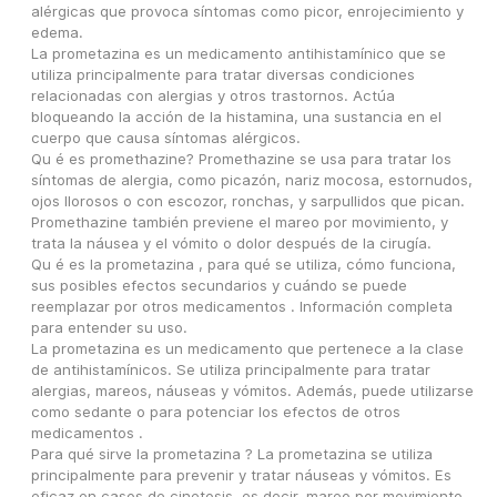
alérgicas que provoca síntomas como picor, enrojecimiento y 
edema.
La prometazina es un medicamento antihistamínico que se 
utiliza principalmente para tratar diversas condiciones 
relacionadas con alergias y otros trastornos. Actúa 
bloqueando la acción de la histamina, una sustancia en el 
cuerpo que causa síntomas alérgicos.
Qu é es promethazine? Promethazine se usa para tratar los 
síntomas de alergia, como picazón, nariz mocosa, estornudos, 
ojos llorosos o con escozor, ronchas, y sarpullidos que pican. 
Promethazine también previene el mareo por movimiento, y 
trata la náusea y el vómito o dolor después de la cirugía.
Qu é es la prometazina , para qué se utiliza, cómo funciona, 
sus posibles efectos secundarios y cuándo se puede 
reemplazar por otros medicamentos . Información completa 
para entender su uso.
La prometazina es un medicamento que pertenece a la clase 
de antihistamínicos. Se utiliza principalmente para tratar 
alergias, mareos, náuseas y vómitos. Además, puede utilizarse 
como sedante o para potenciar los efectos de otros 
medicamentos .
Para qué sirve la prometazina ? La prometazina se utiliza 
principalmente para prevenir y tratar náuseas y vómitos. Es 
eficaz en casos de cinetosis, es decir, mareo por movimiento, 