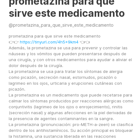
prometazina para que
sirve este medicamento
@
prometazina_para_que_sirve_este_medicamento
prometazina para que sirve este medicamento
👉👉 
https://tinyurl.com/4h5x9km4
 👈👈
Además, la prometazina se usa para prevenir y controlar las 
náuseas y los vómitos que pueden presentarse después de 
una cirugía, y con otros medicamentos para ayudar a aliviar el 
dolor después de la cirugía.
La prometazina se usa para tratar los síntomas de alergia 
como picazón, secreción nasal, estornudos, picazón o 
lagrimeo en los ojos, urticaria y erupciones cutáneas con 
picazón.
La prometazina es un medicamento que puede recetarse para 
calmar los síntomas producidos por reacciones alérgicas como 
conjuntivitis (lagrimeo de los ojos o enrojecimiento), rinitis 
(secreción nasal) y algunas afecciones en la piel derivadas de 
la presencia de agentes contaminantes en la sangre.
La prometazina (pronunciación: pro-METH-a-zeen) se clasifica 
dentro de los antihistamínicos. Su acción principal es bloquear 
la histamina, una sustancia liberada en las reacciones 