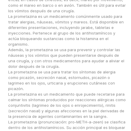
como el mareo en barco o en avión. También es útil para evitar 
los vómitos después de una cirugía.
La prometazina es un medicamento comúnmente usado para 
tratar alergias, náuseas, vómitos y mareos. Está disponible en 
diferentes presentaciones, incluyendo jarabe, tabletas e 
inyecciones. Pertenece al grupo de los antihistamínicos y 
actúa bloqueando sustancias como la histamina en el 
organismo.
Además, la prometazina se usa para prevenir y controlar las 
náuseas y los vómitos que pueden presentarse después de 
una cirugía, y con otros medicamentos para ayudar a aliviar el 
dolor después de la cirugía.
La prometazina se usa para tratar los síntomas de alergia 
como picazón, secreción nasal, estornudos, picazón o 
lagrimeo en los ojos, urticaria y erupciones cutáneas con 
picazón.
La prometazina es un medicamento que puede recetarse para 
calmar los síntomas producidos por reacciones alérgicas como 
conjuntivitis (lagrimeo de los ojos o enrojecimiento), rinitis 
(secreción nasal) y algunas afecciones en la piel derivadas de 
la presencia de agentes contaminantes en la sangre.
La prometazina (pronunciación: pro-METH-a-zeen) se clasifica 
dentro de los antihistamínicos. Su acción principal es bloquear 