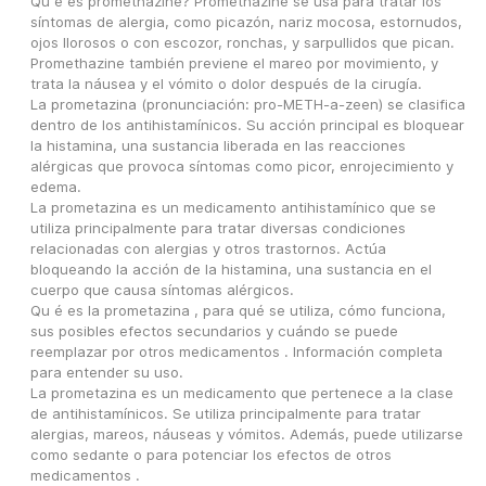
Qu é es promethazine? Promethazine se usa para tratar los 
síntomas de alergia, como picazón, nariz mocosa, estornudos, 
ojos llorosos o con escozor, ronchas, y sarpullidos que pican. 
Promethazine también previene el mareo por movimiento, y 
trata la náusea y el vómito o dolor después de la cirugía.
La prometazina (pronunciación: pro-METH-a-zeen) se clasifica 
dentro de los antihistamínicos. Su acción principal es bloquear 
la histamina, una sustancia liberada en las reacciones 
alérgicas que provoca síntomas como picor, enrojecimiento y 
edema.
La prometazina es un medicamento antihistamínico que se 
utiliza principalmente para tratar diversas condiciones 
relacionadas con alergias y otros trastornos. Actúa 
bloqueando la acción de la histamina, una sustancia en el 
cuerpo que causa síntomas alérgicos.
Qu é es la prometazina , para qué se utiliza, cómo funciona, 
sus posibles efectos secundarios y cuándo se puede 
reemplazar por otros medicamentos . Información completa 
para entender su uso.
La prometazina es un medicamento que pertenece a la clase 
de antihistamínicos. Se utiliza principalmente para tratar 
alergias, mareos, náuseas y vómitos. Además, puede utilizarse 
como sedante o para potenciar los efectos de otros 
medicamentos .