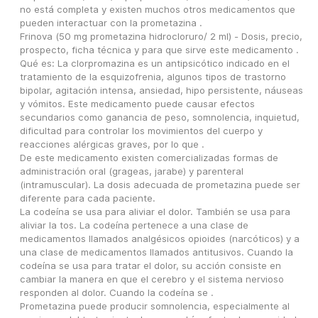
no está completa y existen muchos otros medicamentos que 
pueden interactuar con la prometazina .
Frinova (50 mg prometazina hidrocloruro/ 2 ml) - Dosis, precio, 
prospecto, ficha técnica y para que sirve este medicamento .
Qué es: La clorpromazina es un antipsicótico indicado en el 
tratamiento de la esquizofrenia, algunos tipos de trastorno 
bipolar, agitación intensa, ansiedad, hipo persistente, náuseas 
y vómitos. Este medicamento puede causar efectos 
secundarios como ganancia de peso, somnolencia, inquietud, 
dificultad para controlar los movimientos del cuerpo y 
reacciones alérgicas graves, por lo que .
De este medicamento existen comercializadas formas de 
administración oral (grageas, jarabe) y parenteral 
(intramuscular). La dosis adecuada de prometazina puede ser 
diferente para cada paciente.
La codeína se usa para aliviar el dolor. También se usa para 
aliviar la tos. La codeína pertenece a una clase de 
medicamentos llamados analgésicos opioides (narcóticos) y a 
una clase de medicamentos llamados antitusivos. Cuando la 
codeína se usa para tratar el dolor, su acción consiste en 
cambiar la manera en que el cerebro y el sistema nervioso 
responden al dolor. Cuando la codeína se .
Prometazina puede producir somnolencia, especialmente al 