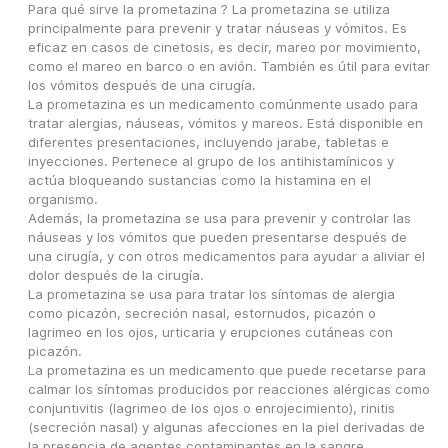
Para qué sirve la prometazina ? La prometazina se utiliza 
principalmente para prevenir y tratar náuseas y vómitos. Es 
eficaz en casos de cinetosis, es decir, mareo por movimiento, 
como el mareo en barco o en avión. También es útil para evitar 
los vómitos después de una cirugía.
La prometazina es un medicamento comúnmente usado para 
tratar alergias, náuseas, vómitos y mareos. Está disponible en 
diferentes presentaciones, incluyendo jarabe, tabletas e 
inyecciones. Pertenece al grupo de los antihistamínicos y 
actúa bloqueando sustancias como la histamina en el 
organismo.
Además, la prometazina se usa para prevenir y controlar las 
náuseas y los vómitos que pueden presentarse después de 
una cirugía, y con otros medicamentos para ayudar a aliviar el 
dolor después de la cirugía.
La prometazina se usa para tratar los síntomas de alergia 
como picazón, secreción nasal, estornudos, picazón o 
lagrimeo en los ojos, urticaria y erupciones cutáneas con 
picazón.
La prometazina es un medicamento que puede recetarse para 
calmar los síntomas producidos por reacciones alérgicas como 
conjuntivitis (lagrimeo de los ojos o enrojecimiento), rinitis 
(secreción nasal) y algunas afecciones en la piel derivadas de 
la presencia de agentes contaminantes en la sangre.