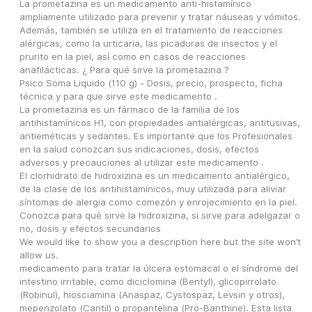
La prometazina es un medicamento anti-histamínico 
ampliamente utilizado para prevenir y tratar náuseas y vómitos. 
Además, también se utiliza en el tratamiento de reacciones 
alérgicas, como la urticaria, las picaduras de insectos y el 
prurito en la piel, así como en casos de reacciones 
anafilácticas. ¿ Para qué sirve la prometazina ?
Psico Soma Liquido (110 g) - Dosis, precio, prospecto, ficha 
técnica y para que sirve este medicamento .
La prometazina es un fármaco de la familia de los 
antihistamínicos H1, con propiedades antialérgicas, antitusivas, 
antieméticas y sedantes. Es importante que los Profesionales 
en la salud conozcan sus indicaciones, dosis, efectos 
adversos y precauciones al utilizar este medicamento .
El clorhidrato de hidroxizina es un medicamento antialérgico, 
de la clase de los antihistamínicos, muy utilizada para aliviar 
síntomas de alergia como comezón y enrojecimiento en la piel. 
Conozca para qué sirve la hidroxizina, si sirve para adelgazar o 
no, dosis y efectos secundarios
We would like to show you a description here but the site won’t 
allow us.
medicamento para tratar la úlcera estomacal o el síndrome del 
intestino irritable, como diciclomina (Bentyl), glicopirrolato 
(Robinul), hiosciamina (Anaspaz, Cystospaz, Levsin y otros), 
mepenzolato (Cantil) o propantelina (Pro-Banthine). Esta lista 