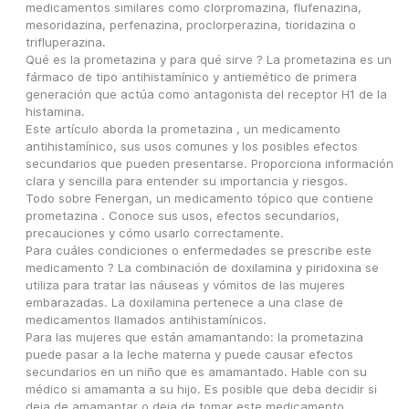
medicamentos similares como clorpromazina, flufenazina, 
mesoridazina, perfenazina, proclorperazina, tioridazina o 
trifluperazina.
Qué es la prometazina y para qué sirve ? La prometazina es un 
fármaco de tipo antihistamínico y antiemético de primera 
generación que actúa como antagonista del receptor H1 de la 
histamina.
Este artículo aborda la prometazina , un medicamento 
antihistamínico, sus usos comunes y los posibles efectos 
secundarios que pueden presentarse. Proporciona información 
clara y sencilla para entender su importancia y riesgos.
Todo sobre Fenergan, un medicamento tópico que contiene 
prometazina . Conoce sus usos, efectos secundarios, 
precauciones y cómo usarlo correctamente.
Para cuáles condiciones o enfermedades se prescribe este 
medicamento ? La combinación de doxilamina y piridoxina se 
utiliza para tratar las náuseas y vómitos de las mujeres 
embarazadas. La doxilamina pertenece a una clase de 
medicamentos llamados antihistamínicos.
Para las mujeres que están amamantando: la prometazina 
puede pasar a la leche materna y puede causar efectos 
secundarios en un niño que es amamantado. Hable con su 
médico si amamanta a su hijo. Es posible que deba decidir si 
deja de amamantar o deja de tomar este medicamento .