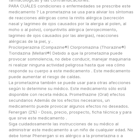
farmacológicas y las contraindicaciones.
PARA CUÁLES condiciones o enfermedades se prescribe este 
medicamento ? La prometazina se usa para aliviar los síntomas 
de reacciones alérgicas como la rinitis alérgica (secreción 
nasal y lagrimeo de ojos causados por la alergia al polen, al 
moho o al polvo), conjuntivitis alérgica (enrojecimiento, 
lagrimeo de ojos causados por las alergias), reacciones 
alérgicas de la piel, y .
Proclorperazina (Compazine®) Clorpromazina (Thorazine®) 
Tioridazina (Mellaril®) Debido a que la prometazina puede 
provocar somnolencia, no debe conducir, manejar maquinaria 
ni realizar ninguna actividad peligrosa hasta que vea cómo 
responde su cuerpo a este medicamento . Este medicamento 
puede aumentar el riesgo de caídas.
La prometazina también se puede usar para otras afecciones 
según lo determine su médico. Este medicamento sólo está 
disponible con receta médica. Promethazine (Oral) efectos 
secundarios Además de los efectos necesarios, un 
medicamento puede provocar algunos efectos no deseados.
Fenergan (2%) - Dosis, precio, prospecto, ficha técnica y para 
que sirve este medicamento .
Siga cuidadosamente las instrucciones de su médico al 
administrar este medicamento a un niño de cualquier edad. No 
debe tomar Phenergan si es alérgico a la prometazina o a 