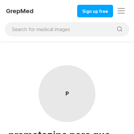
GrepMed
Sign up free
P