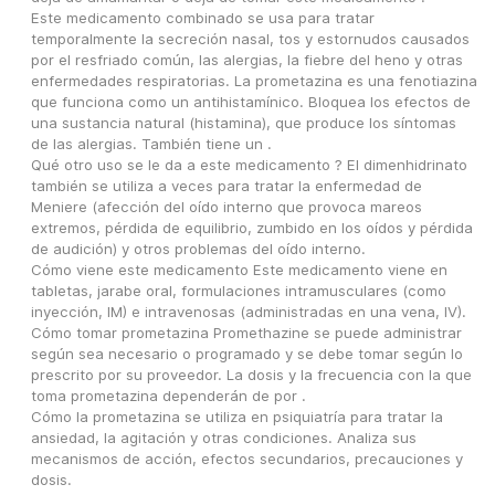
Este medicamento combinado se usa para tratar 
temporalmente la secreción nasal, tos y estornudos causados 
por el resfriado común, las alergias, la fiebre del heno y otras 
enfermedades respiratorias. La prometazina es una fenotiazina 
que funciona como un antihistamínico. Bloquea los efectos de 
una sustancia natural (histamina), que produce los síntomas 
de las alergias. También tiene un .
Qué otro uso se le da a este medicamento ? El dimenhidrinato 
también se utiliza a veces para tratar la enfermedad de 
Meniere (afección del oído interno que provoca mareos 
extremos, pérdida de equilibrio, zumbido en los oídos y pérdida 
de audición) y otros problemas del oído interno.
Cómo viene este medicamento Este medicamento viene en 
tabletas, jarabe oral, formulaciones intramusculares (como 
inyección, IM) e intravenosas (administradas en una vena, IV). 
Cómo tomar prometazina Promethazine se puede administrar 
según sea necesario o programado y se debe tomar según lo 
prescrito por su proveedor. La dosis y la frecuencia con la que 
toma prometazina dependerán de por .
Cómo la prometazina se utiliza en psiquiatría para tratar la 
ansiedad, la agitación y otras condiciones. Analiza sus 
mecanismos de acción, efectos secundarios, precauciones y 
dosis.