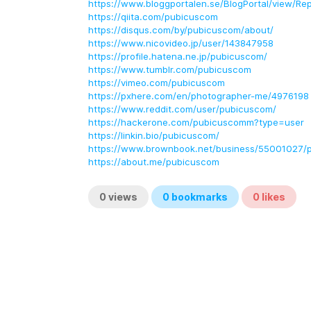
https://www.bloggportalen.se/BlogPortal/view/Re
https://qiita.com/pubicuscom
https://disqus.com/by/pubicuscom/about/
https://www.nicovideo.jp/user/143847958
https://profile.hatena.ne.jp/pubicuscom/
https://www.tumblr.com/pubicuscom
https://vimeo.com/pubicuscom
https://pxhere.com/en/photographer-me/4976198
https://www.reddit.com/user/pubicuscom/
https://hackerone.com/pubicuscomm?type=user
https://linkin.bio/pubicuscom/
https://www.brownbook.net/business/55001027/
https://about.me/pubicuscom
0
views
0
bookmarks
0
likes