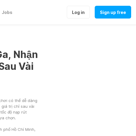
Jobs
Log in
Sign up free
Ga, Nhận
Sau Vài
chơi có thể dễ dàng 
iá trị chỉ sau vài 
ốc độ nạp rút 
ựa chọn.
 phố Hồ Chí Minh, 