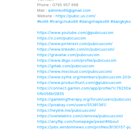
Phone : 0795 957 668
Mail : 
adminko66@gmail.com
Website : 
https://pubic.us.com/
#ko66
#trangchuko66
#dangnhapko66
#dangkyko
https://www.youtube.com/@pubicuscom
https://x.com/pubicuscom
https://www.pinterest.com/pubicuscom/
https://www.linkedin.com/in/pubicuscom/
https://gravatar.com/pubicuscom
https://www.diigo.com/profile/pubicuscom
https://gitlab.com/pubicuscom
https://www.mixcloud.com/pubicuscom/
https://www.sythe.org/members/pubicuscom.203
https://www.producthunt.com/@pubicuscom
https://connect.garmin.com/app/profile/1c76230
0fb056bf2835
https://gamblingtherapy.org/forum/users/pubicus
https://pixabay.com/users/55381361/
https://heylink.me/pubicuscom/
https://svetelektro.com/clenovia/pubicuscom/
https://anyflip.com/homepage/peazr#About
https://jobs.windomnews.com/profiles/8130157-p