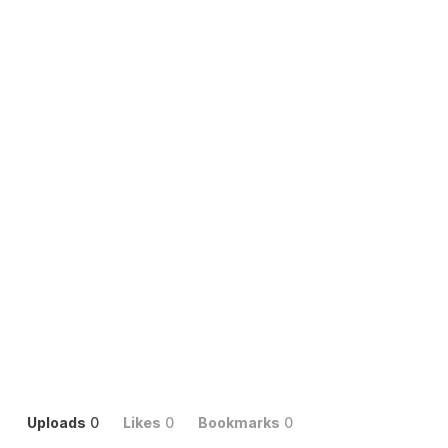
Uploads
0
Likes
0
Bookmarks
0