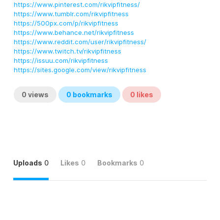
https://www.pinterest.com/rikvipfitness/
https://www.tumblr.com/rikvipfitness
https://500px.com/p/rikvipfitness
https://www.behance.net/rikvipfitness
https://www.reddit.com/user/rikvipfitness/
https://www.twitch.tv/rikvipfitness
https://issuu.com/rikvipfitness
https://sites.google.com/view/rikvipfitness
0
views
0
bookmarks
0
likes
Uploads
0
Likes
0
Bookmarks
0