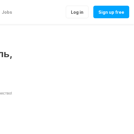
Jobs
Log in
Sign up free
ль,
чество!