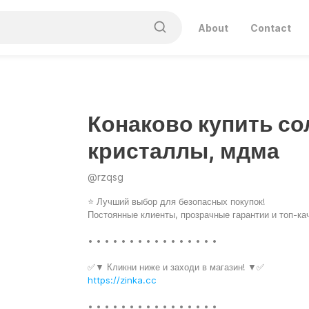
About
Contact
Конаково купить со
кристаллы, мдма
@
rzqsg
⭐ Лучший выбор для безопасных покупок!
Постоянные клиенты, прозрачные гарантии и топ-ка
• • • • • • • • • • • • • • • •
✅▼ Кликни ниже и заходи в магазин! ▼✅
https://zinka.cc
• • • • • • • • • • • • • • • •