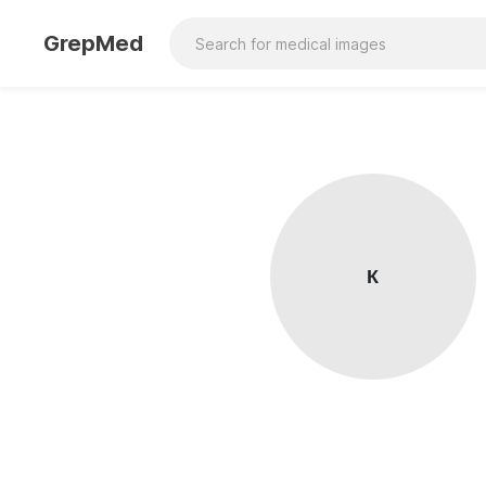
GrepMed
К