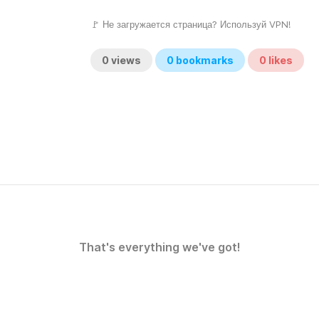
🚩 Не загружается страница? Используй VPN!
0
views
0
bookmarks
0
likes
That's everything we've got!