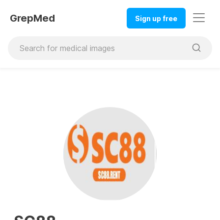
GrepMed
Sign up free