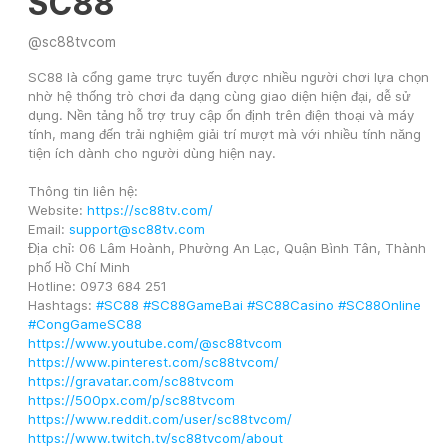
SC88
@
sc88tvcom
SC88 là cổng game trực tuyến được nhiều người chơi lựa chọn 
nhờ hệ thống trò chơi đa dạng cùng giao diện hiện đại, dễ sử 
dụng. Nền tảng hỗ trợ truy cập ổn định trên điện thoại và máy 
tính, mang đến trải nghiệm giải trí mượt mà với nhiều tính năng 
tiện ích dành cho người dùng hiện nay.
Thông tin liên hệ:
Website: 
https://sc88tv.com/
Email: 
support@sc88tv.com
Địa chỉ: 06 Lâm Hoành, Phường An Lạc, Quận Bình Tân, Thành 
phố Hồ Chí Minh
Hotline: 0973 684 251
Hashtags: 
#SC88
#SC88GameBai
#SC88Casino
#SC88Online
#CongGameSC88
https://www.youtube.com/@sc88tvcom
https://www.pinterest.com/sc88tvcom/
https://gravatar.com/sc88tvcom
https://500px.com/p/sc88tvcom
https://www.reddit.com/user/sc88tvcom/
https://www.twitch.tv/sc88tvcom/about