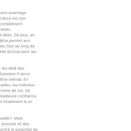
utre avantage 
ance est son 
 complément 
iétés 
 désir. De plus, en 
lpha permet aux 
es tout au long de 
lle accrue pour les 
- Au-delà des 
Gummies France 
être mental. En 
lles, les individus 
stime de soi. Se 
 meilleure confiance 
t finalement à un 
SizeMD+ Male 
preuves et des 
ntré le potentiel de 