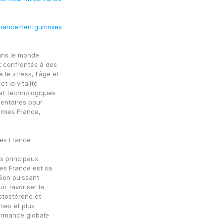
nhancementgummies
ns le monde 
 confrontés à des 
le stress, l'âge et 
 la vitalité 
et technologiques 
ntaires pour 
es France, 
es France
 principaux 
 France est sa 
Son puissant 
r favoriser la 
tostérone et 
mes et plus 
rmance globale 