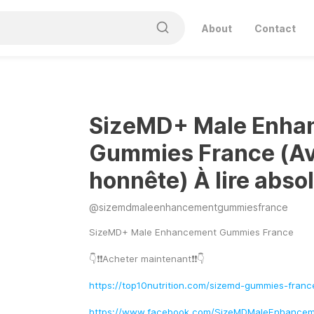
About
Contact
SizeMD+ Male Enha
Gummies France (Avi
honnête) À lire abs
@
sizemdmaleenhancementgummiesfrance
SizeMD+ Male Enhancement Gummies France
👇❗❗Acheter maintenant❗❗👇
https://top10nutrition.com/sizemd-gummies-franc
https://www.facebook.com/SizeMDMaleEnhance