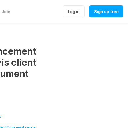
Jobs
Log in
Sign up free
ncement
s client
olument
e
mentGummiesFrance