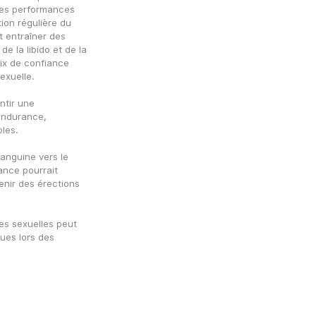
les performances 
on régulière du 
entraîner des 
e la libido et de la 
ix de confiance 
exuelle.
tir une 
endurance, 
les.
anguine vers le 
ce pourrait 
enir des érections 
s sexuelles peut 
es lors des 