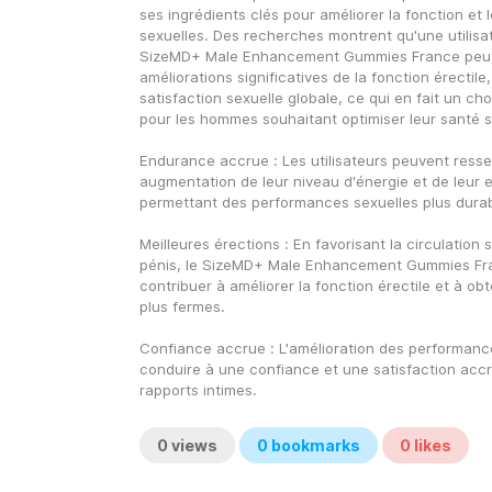
ses ingrédients clés pour améliorer la fonction et 
sexuelles. Des recherches montrent qu'une utilisati
SizeMD+ Male Enhancement Gummies France peut 
améliorations significatives de la fonction érectile, d
satisfaction sexuelle globale, ce qui en fait un cho
pour les hommes souhaitant optimiser leur santé s
Endurance accrue : Les utilisateurs peuvent ressen
augmentation de leur niveau d'énergie et de leur 
permettant des performances sexuelles plus durab
Meilleures érections : En favorisant la circulation s
pénis, le SizeMD+ Male Enhancement Gummies Fran
contribuer à améliorer la fonction érectile et à obt
plus fermes.
Confiance accrue : L'amélioration des performance
conduire à une confiance et une satisfaction accru
rapports intimes.
0
views
0
bookmarks
0
likes