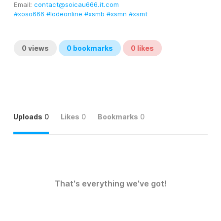
Email: 
contact@soicau666.it.com
#xoso666
#lodeonline
#xsmb
#xsmn
#xsmt
0
views
0
bookmarks
0
likes
Uploads
0
Likes
0
Bookmarks
0
That's everything we've got!