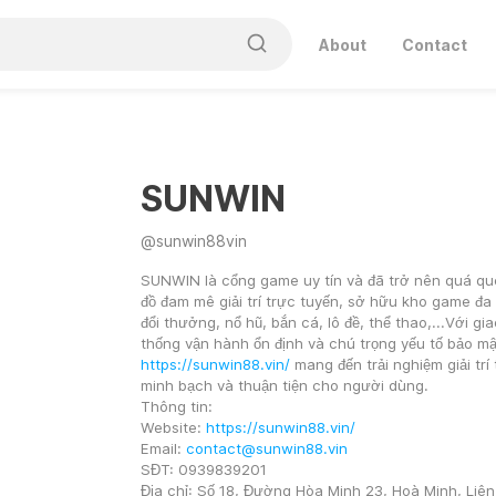
About
Contact
SUNWIN
@
sunwin88vin
SUNWIN là cổng game uy tín và đã trở nên quá que
đồ đam mê giải trí trực tuyến, sở hữu kho game đa
đổi thưởng, nổ hũ, bắn cá, lô đề, thể thao,...Với gia
https://sunwin88.vin/
 mang đến trải nghiệm giải trí
minh bạch và thuận tiện cho người dùng.
Thông tin:
Website: 
https://sunwin88.vin/
Email: 
contact@sunwin88.vin
SĐT: 0939839201
Địa chỉ: Số 18, Đường Hòa Minh 23, Hoà Minh, Liên