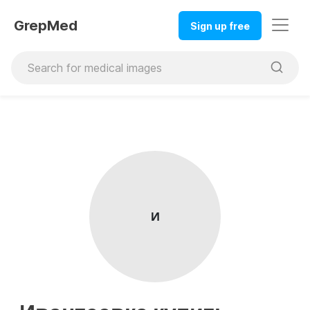
GrepMed
Sign up free
И