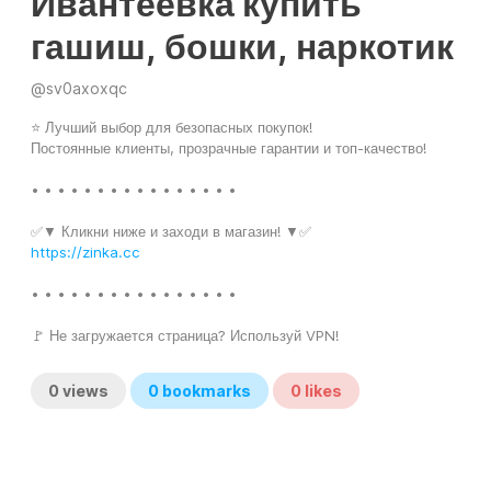
Ивантеевка купить
гашиш, бошки, наркотик
@
sv0axoxqc
⭐ Лучший выбор для безопасных покупок!
Постоянные клиенты, прозрачные гарантии и топ-качество!
• • • • • • • • • • • • • • • •
✅▼ Кликни ниже и заходи в магазин! ▼✅
https://zinka.cc
• • • • • • • • • • • • • • • •
🚩 Не загружается страница? Используй VPN!
0
views
0
bookmarks
0
likes