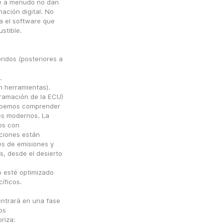
ue a menudo no dan 
ación digital. No 
a el software que 
stible.
ridos (posteriores a 
.
n herramientas).
ramación de la ECU)
ebemos comprender 
s modernos. La 
s con 
ciones están 
s de emisiones y 
, desde el desierto 
 esté optimizado 
íficos.
ntrará en una fase 
s 
riza: