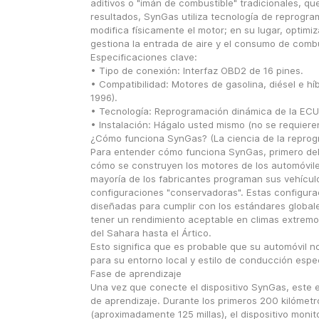
aditivos o "imán de combustible" tradicionales, q
resultados, SynGas utiliza tecnología de reprogram
modifica físicamente el motor; en su lugar, optimiz
gestiona la entrada de aire y el consumo de combu
Especificaciones clave:
• Tipo de conexión: Interfaz OBD2 de 16 pines.
• Compatibilidad: Motores de gasolina, diésel e híb
1996).
• Tecnología: Reprogramación dinámica de la ECU
• Instalación: Hágalo usted mismo (no se requiere
¿Cómo funciona SynGas? (La ciencia de la reprog
Para entender cómo funciona SynGas, primero d
cómo se construyen los motores de los automóvile
mayoría de los fabricantes programan sus vehículo
configuraciones "conservadoras". Estas configura
diseñadas para cumplir con los estándares globale
tener un rendimiento aceptable en climas extremos
del Sahara hasta el Ártico.
Esto significa que es probable que su automóvil no
para su entorno local y estilo de conducción espec
Fase de aprendizaje
Una vez que conecte el dispositivo SynGas, este e
de aprendizaje. Durante los primeros 200 kilómetro
(aproximadamente 125 millas), el dispositivo monito