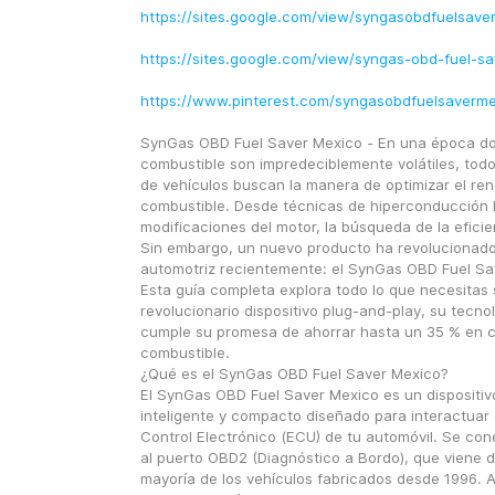
https://sites.google.com/view/syngasobdfuelsav
https://sites.google.com/view/syngas-obd-fuel-s
https://www.pinterest.com/syngasobdfuelsaverme
SynGas OBD Fuel Saver Mexico - En una época don
combustible son impredeciblemente volátiles, todos
de vehículos buscan la manera de optimizar el ren
combustible. Desde técnicas de hiperconducción 
modificaciones del motor, la búsqueda de la eficie
Sin embargo, un nuevo producto ha revolucionado
automotriz recientemente: el SynGas OBD Fuel Sa
Esta guía completa explora todo lo que necesitas 
revolucionario dispositivo plug-and-play, su tecnol
cumple su promesa de ahorrar hasta un 35 % en c
combustible.
¿Qué es el SynGas OBD Fuel Saver Mexico?
El SynGas OBD Fuel Saver Mexico es un dispositivo
inteligente y compacto diseñado para interactuar 
Control Electrónico (ECU) de tu automóvil. Se con
al puerto OBD2 (Diagnóstico a Bordo), que viene de
mayoría de los vehículos fabricados desde 1996. A 