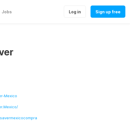
Jobs
Log in
Sign up free
ver
er-Mexico
r.Mexico/
lsavermexicocompra