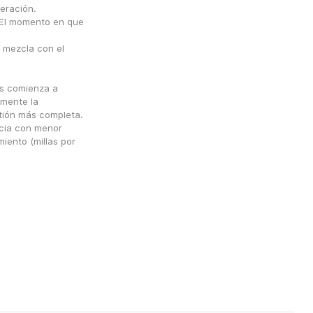
leración.
 El momento en que 
 mezcla con el 
s comienza a 
mente la 
tión más completa. 
ia con menor 
ento (millas por 