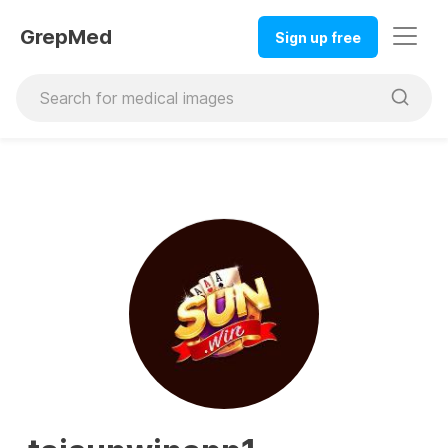
GrepMed
Sign up free