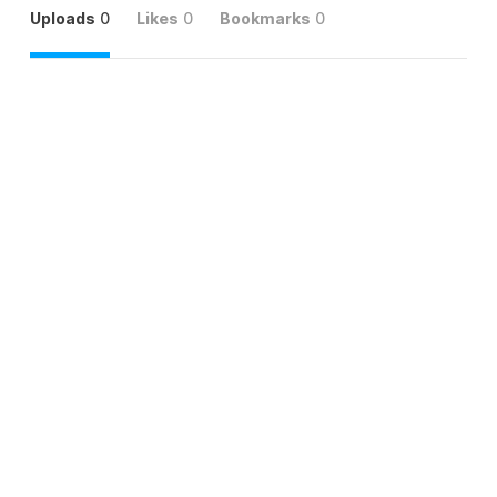
Uploads
0
Likes
0
Bookmarks
0